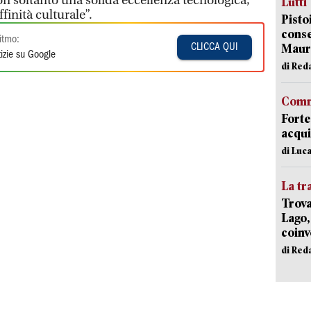
 soltanto una solida eccellenza tecnologica,
Lutti
inità culturale”.
Pisto
conse
itmo:
Mauro
CLICCA QUI
izie su Google
di Red
Comm
Forte
acqui
di Luca
La tr
Trova
Lago,
coinv
di Red