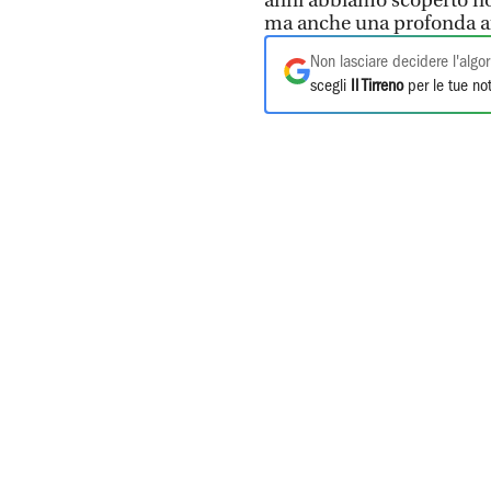
anni abbiamo scoperto non
ma anche una profonda aff
Non lasciare decidere l'algor
scegli
Il Tirreno
per le tue not