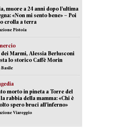
ia, muore a 24 anni dopo l’ultima
gna: «Non mi sento bene» – Poi
 crolla a terra
azione Pistoia
ercio
 dei Marmi, Alessia Berlusconi
sta lo storico Caffè Morin
 Basile
agedia
to morto in pineta a Torre del
 la rabbia della mamma: «Chi è
olto spero bruci all’inferno»
azione Viareggio