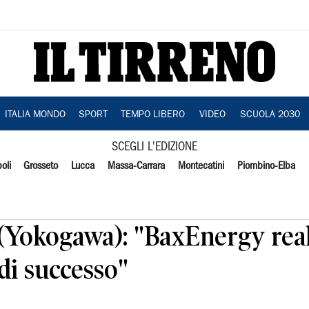
ITALIA MONDO
SPORT
TEMPO LIBERO
VIDEO
SCUOLA 2030
SCEGLI L'EDIZIONE
oli
Grosseto
Lucca
Massa-Carrara
Montecatini
Piombino-Elba
 (Yokogawa): "BaxEnergy rea
di successo"