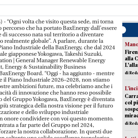
 - “Ogni volta che visito questa sede, mi torna
io percorso che ha portato BaxEnergy dall’essere
 di successo nata sul territorio a diventare
 realmente globale”. A parlare, durante la
Manov
iano Industriale della BaxEnergy, che dal 2024
Firen
nale giapponese Yokogawa, Takeshi Suzuki,
alla 
ation | General Manager Renewable Energy
L'all
, Energy & Sustainability Business
axEnergy Board. “Oggi - ha aggiunto - mentre
di Red
e il Piano Industriale 2026–2028, non stiamo
ostre ambizioni future, ma celebriamo anche i
L’inc
capacità di innovazione che hanno reso possibile
Carra
rno del Gruppo Yokogawa, BaxEnergy è diventata
col p
 strategica della nostra visione per il futuro
sospe
izzazione e dello sviluppo industriale
mira
 un onore condividere con voi questo momento.
di Red
rata a far parte del Gruppo nel 2024,
orzare la nostra collaborazione. In questi due