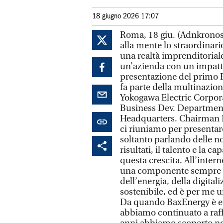
18 giugno 2026 17:07
Roma, 18 giu. (Adnkronos)
alla mente lo straordinar
una realtà imprenditoriale
un’azienda con un impatto
presentazione del primo P
fa parte della multinazio
Yokogawa Electric Corpor
Business Dev. Department
Headquarters. Chairman B
ci riuniamo per presentar
soltanto parlando delle n
risultati, il talento e la 
questa crescita. All’inte
una componente sempre più
dell’energia, della digital
sostenibile, ed è per me
Da quando BaxEnergy è ent
abbiamo continuato a raff