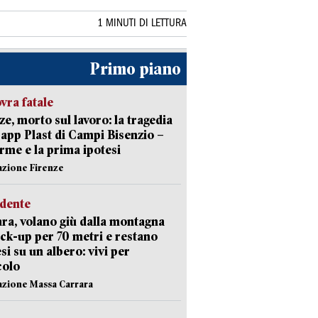
1 MINUTI DI LETTURA
Primo piano
ra fatale
ze, morto sul lavoro: la tragedia
Capp Plast di Campi Bisenzio –
arme e la prima ipotesi
azione Firenze
idente
ra, volano giù dalla montagna
ick-up per 70 metri e restano
si su un albero: vivi per
colo
azione Massa Carrara