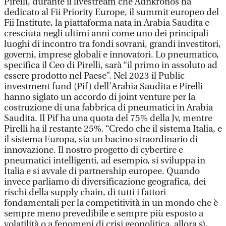
Pirelli, durante il livestream che Adnkronos ha
dedicato al Fii Priority Europe, il summit europeo del
Fii Institute, la piattaforma nata in Arabia Saudita e
cresciuta negli ultimi anni come uno dei principali
luoghi di incontro tra fondi sovrani, grandi investitori,
governi, imprese globali e innovatori. Lo pneumatico,
specifica il Ceo di Pirelli, sarà “il primo in assoluto ad
essere prodotto nel Paese”. Nel 2023 il Public
investment fund (Pif) dell’Arabia Saudita e Pirelli
hanno siglato un accordo di joint venture per la
costruzione di una fabbrica di pneumatici in Arabia
Saudita. Il Pif ha una quota del 75% della Jv, mentre
Pirelli ha il restante 25%. “Credo che il sistema Italia, e
il sistema Europa, sia un bacino straordinario di
innovazione. Il nostro progetto di cybertire e
pneumatici intelligenti, ad esempio, si sviluppa in
Italia e si avvale di partnership europee. Quando
invece parliamo di diversificazione geografica, dei
rischi della supply chain, di tutti i fattori
fondamentali per la competitività in un mondo che è
sempre meno prevedibile e sempre più esposto a
volatilità o a fenomeni di crisi geopolitica, allora sì,