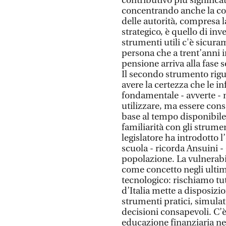
contributivo più significat
concentrando anche la com
delle autorità, compresa
strategico, è quello di inv
strumenti utili c'è sicura
persona che a trent’anni 
pensione arriva alla fase s
Il secondo strumento rigu
avere la certezza che le in
fondamentale - avverte - 
utilizzare, ma essere cons
base al tempo disponibile, 
familiarità con gli strume
legislatore ha introdotto 
scuola - ricorda Ansuini - 
popolazione. La vulnerabil
come concetto negli ultim
tecnologico: rischiamo tut
d’Italia mette a disposizion
strumenti pratici, simulat
decisioni consapevoli. C
educazione finanziaria nel