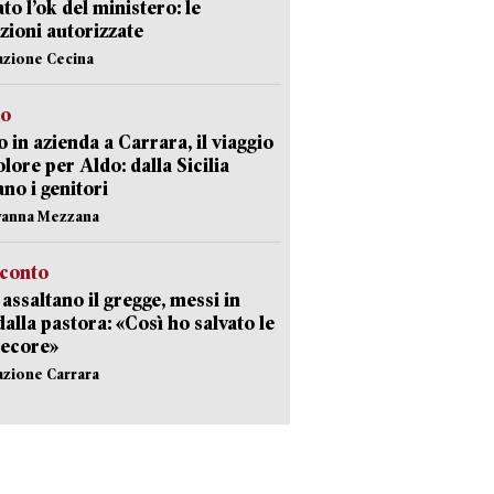
ato l’ok del ministero: le
zioni autorizzate
azione Cecina
to
 in azienda a Carrara, il viaggio
olore per Aldo: dalla Sicilia
ano i genitori
vanna Mezzana
cconto
i assaltano il gregge, messi in
dalla pastora: «Così ho salvato le
pecore»
azione Carrara