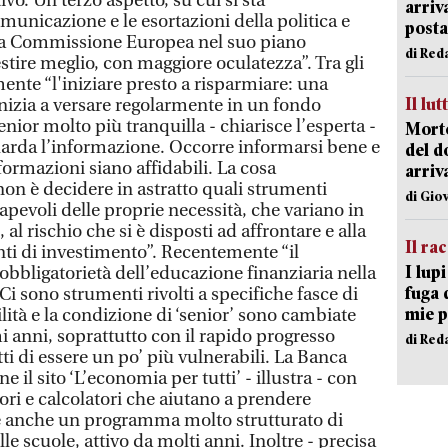
ivo. Un terzo aspetto, su cui si sta
arriv
unicazione e le esortazioni della politica e
posta
 la Commissione Europea nel suo piano
di Red
estire meglio, con maggiore oculatezza”. Tra gli
mente “l'iniziare presto a risparmiare: una
Il lut
inizia a versare regolarmente in un fondo
enior molto più tranquilla - chiarisce l’esperta -
Morto
arda l’informazione. Occorre informarsi bene e
del d
formazioni siano affidabili. La cosa
arriv
non è decidere in astratto quali strumenti
di Gio
apevoli delle proprie necessità, che variano in
al rischio che si è disposti ad affrontare e alla
Il ra
nti di investimento”. Recentemente “il
I lup
l’obbligatorietà dell’educazione finanziaria nella
fuga 
Ci sono strumenti rivolti a specifiche fasce di
mie 
ità e la condizione di ‘senior’ sono cambiate
i anni, soprattutto con il rapido progresso
di Red
ti di essere un po’ più vulnerabili. La Banca
e il sito ‘L’economia per tutti’ - illustra - con
ori e calcolatori che aiutano a prendere
’è anche un programma molto strutturato di
le scuole, attivo da molti anni. Inoltre - precisa