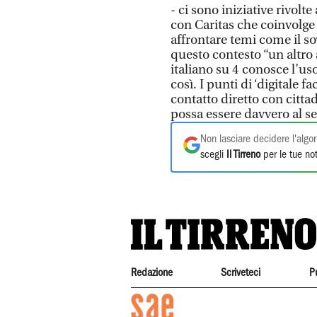
- ci sono iniziative rivolt
con Caritas che coinvolge u
affrontare temi come il s
questo contesto “un altro 
italiano su 4 conosce l’u
così. I punti di ‘digitale f
contatto diretto con citta
possa essere davvero al se
Non lasciare decidere l'algor
scegli
Il Tirreno
per le tue not
Redazione
Scriveteci
P