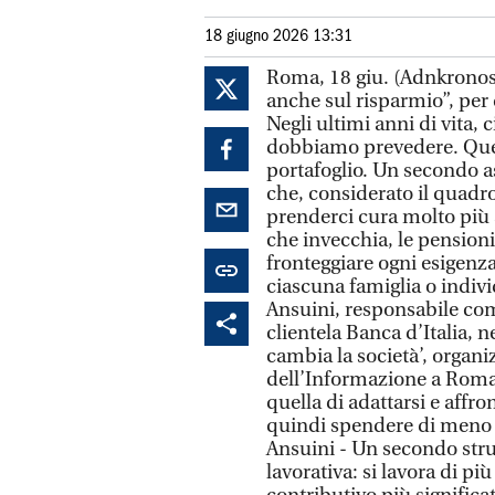
18 giugno 2026 13:31
Roma, 18 giu. (Adnkronos)
anche sul risparmio”, per 
Negli ultimi anni di vita,
dobbiamo prevedere. Ques
portafoglio. Un secondo a
che, considerato il quadr
prenderci cura molto più a 
che invecchia, le pension
fronteggiare ogni esigenz
ciascuna famiglia o indiv
Ansuini, responsabile com
clientela Banca d’Italia, n
cambia la società’, organ
dell’Informazione a Roma.
quella di adattarsi e affro
quindi spendere di meno e 
Ansuini - Un secondo str
lavorativa: si lavora di 