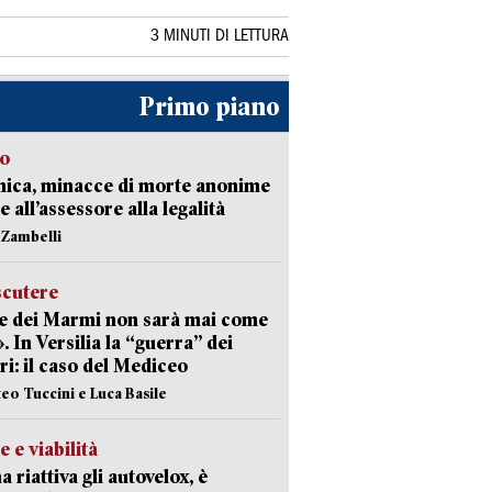
3 MINUTI DI LETTURA
Primo piano
so
nica, minacce di morte anonime
e all’assessore alla legalità
n Zambelli
scutere
e dei Marmi non sarà mai come
». In Versilia la “guerra” dei
i: il caso del Mediceo
teo Tuccini e Luca Basile
e e viabilità
a riattiva gli autovelox, è