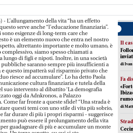
 - L’allungamento della vita “ha un effetto
questo serve anche “l’educazione finanziaria”.
 ci sono esigenze di long-term care che
to è un elemento nuovo che entra nel nostro
Il ca
spetto, altrettanto importante e molto umano, è
Follo
o complessivo, siamo spesso chiamati a
inviat
lungo di figli e nipoti. Inoltre, in una società
i pubbliche saranno sempre più insufficienti a
di Iva
a e questo impatterà sul risparmio privato che
iduo riesce ad accumulare”. Lo ha detto Paola
Fa di
unicazione cultura finanziaria e tutela della
«Fort
el suo intervento al dibattito ‘La demografia
Ibiza
izzato oggi da Adnkronos, a Palazzo
rumor
 Come far fronte a queste sfide? “Una strada è
di Mat
ntare questi temi con uno stile di vita più sobrio,
far durare di più i propri risparmi - suggerisce
umento può essere il prolungamento della vita
Strad
più per guadagnare di più e accumulare un monte
Cecin