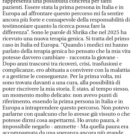
rappresenta una possibilità concreta per tanti
pazienti. Essere stata la prima persona in Italia e in
Europa ad affrontare questo percorso mi fa sentire
ancora più forte e consapevole della responsabilità di
testimoniare quanto la ricerca possa fare la
differenza”. Sono le parole di Shrika che nel 2025 ha
ricevuto una nuova terapia genica. Si tratta del primo
caso in Italia ed Europa. “Quando i medici mi hanno
parlato della terapia genica ho pensato che la mia vita
potesse davvero cambiare - racconta la giovane -
Dopo anni trascorsi tra ricoveri, crisi, trasfusioni e
complicanze, ero abituata a convivere con la malattia
e a gestirne le conseguenze. Per la prima volta, mi
sono trovata davanti a una cura, alla possibilità di
poter riscrivere la mia storia. È stato, al tempo stesso,
un momento molto delicato: non avevo punti di
riferimento, essendo la prima persona in Italia e in
Europa a intraprendere questo percorso. Non potevo
parlarne con qualcuno che lo avesse già vissuto o che
potesse dirmi cosa aspettarmi. Ho avuto paura, è
impossibile negarlo - ammette - Ma quella paura era
accompagnata da una speranza ancora più grande.