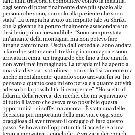
tanti anni trascorsi a combattere contro la malattia,
oggi sento di poter finalmente dare più spazio alla
persona che sono, non solo alla paziente che sono
stata”. La terapia ha avuto un impatto tale su Shrika
che la giovane ha potuto finalmente assecondare un
desiderio prima inesaudibile: “Sono sempre stata
un’amante della montagna, ma non potevo fare
lunghe camminate. Uscita dall’ospedale, sono andata
a fare due settimane di trekking in montagna e sono
arrivata in cima, un traguardo che fino a due anni fa
non avrei mai immaginato. La terapia mi ha aperto a
una vita diversa - sottolinea - non solo fisicamente ma
anche mentalmente: quando sono arrivata fin su, ho
pensato a quante cose mi ero persa e a quante attività
adesso ho la possibilità di recuperare”. “Ho scelto di
fidarmi della ricerca, dei medici che mi seguivano e
di tutto il lavoro che aveva reso possibile questa
opportunità - si sofferma ancora - È stata una delle
decisioni più importanti della mia vita e oggi sono
orgogliosa di aver trovato il coraggio di fare questo
passo. Se ho avuto l’opportunità di accedere a una
terapia innovativa - conclude - è grazie a decenni di