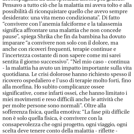
Pensavo a tutto ciò che la malattia mi aveva tolto e alla
possibilità di riconquistare quello che avevo sempre
desiderato: una vita meno condizionata”. Di fatto
“convivere con l’anemia falciforme e la talassemia
significa affrontare una malattia che non concede
pause”, spiega Shrika che fin da bambina ha dovuto
imparare “a convivere non solo con il dolore, ma
anche con ricoveri frequenti, terapie continue e
l’incertezza costante di non sapere come mi sarei
sentita il giorno successivo”. “Nel mio caso - continua
- la malattia ha avuto un impatto importante sulla vita
quotidiana. Le crisi dolorose hanno richiesto spesso il
ricovero ospedaliero e l'uso di terapie molto forti, fino
alla morfina. Ho subìto complicanze ossee
significative, come infarti ossei, che hanno limitato i
miei movimenti e reso difficili anche le attività che
per molte persone sono normali”. Oltre alla
sofferenza fisica, quella emotiva: “La fase più difficile
non è solo quella fisica, è convivere con la
consapevolezza che ogni progetto, ogni viaggio, ogni
scelta deve tenere conto della malattia - riflette -