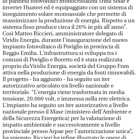
di pannelli fotovoltaici monocristallini Trina Solar e
inverter Huawei ed è equipaggiato con un sistema di
inseguimento solare monoassiale che permette di
massimizzare la produzione di energia. Rispetto a un
sistema fisso produce circa il 20% in più all’anno”.
Così Matteo Riccieri, amministratore delegato di
Viridis Energia, durante l’inaugurazione del nuovo
impianto fotovoltaico di Poviglio in provincia di
Reggio Emilia. L'infrastruttura si sviluppa tra i
comuni di Poviglio e Boretto ed è stata realizzata
proprio da Viridis Energia, società del Gruppo Fnm
attiva nella produzione di energia da fonti rinnovabili.
Il progetto - ha aggiunto - ha seguito un iter
autorizzativo articolato tra livello nazionale e
territoriale. “L’energia viene trasformata in media
tensione, 20.000 volt, e immessa nella rete elettrica.
L’impianto ha seguito un iter autorizzativo a livello
nazionale presso il Mase (ministero dell'Ambiente e
della Sicurezza Energetica) per la valutazione di
impatto ambientale e successivamente a livello
provinciale presso Arpae per l’autorizzazione unica”,
ha spiegato. Riccieri ha infine illustrato le opere di