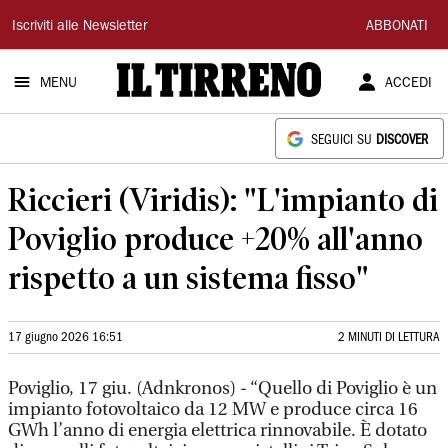
Il
Iscriviti alle Newsletter
ABBONATI
Tirreno
MENU
ACCEDI
SEGUICI SU
DISCOVER
Riccieri (Viridis): "L'impianto di
Poviglio produce +20% all'anno
rispetto a un sistema fisso"
17 giugno 2026 16:51
2 MINUTI DI LETTURA
Poviglio, 17 giu. (Adnkronos) - “Quello di Poviglio è un
impianto fotovoltaico da 12 MW e produce circa 16
GWh l’anno di energia elettrica rinnovabile. È dotato