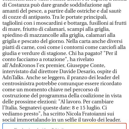
di Costanza può dare grande soddisfazione agli
amanti del pesce, a partire dalle ostriche e dal sautè
di cozze di antipasto. Tra le portate principali,
tagliolini con i moscardini e bottarga, fusilloni ai frutti
di mare, friutto di calamari, scampi alla griglia,
spiedino di mazzancolle alla griglia, calamari alla
grigila e pescato del giorno. Nella carta anche diversi
piatti di carne, così come i contorni come carciofi alla
giudia e verdure di stagione. Chi ha pagato? "Per il
conto facciamo a rotazione", ha rivelato
all'AdnKronos l'ex premier, Giuseppe Conte,
intervistato dal direttore Davide Desario, ospite di
AdnTalks. Anche se leggero, il pranzo dei leader del
centrosinistra potrebbe comunque essere ricordato
come un momento chiave nel percorso di
costruzione del programma della coalizione in vista
delle prossime elezioni: "Al lavoro. Per cambiare
l’Italia. Segnatevi queste date: 8 e 15 luglio. Ci
vediamo presto", ha scritto Nicola Fratoianni sui
social immortalando in un selfie il tavolo dei leader.