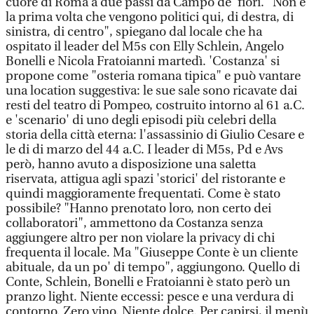
cuore di Roma a due passi da Campo de' fiori. "Non è
la prima volta che vengono politici qui, di destra, di
sinistra, di centro", spiegano dal locale che ha
ospitato il leader del M5s con Elly Schlein, Angelo
Bonelli e Nicola Fratoianni martedì. 'Costanza' si
propone come "osteria romana tipica" e può vantare
una location suggestiva: le sue sale sono ricavate dai
resti del teatro di Pompeo, costruito intorno al 61 a.C.
e 'scenario' di uno degli episodi più celebri della
storia della città eterna: l'assassinio di Giulio Cesare e
le di di marzo del 44 a.C. I leader di M5s, Pd e Avs
però, hanno avuto a disposizione una saletta
riservata, attigua agli spazi 'storici' del ristorante e
quindi maggioramente frequentati. Come è stato
possibile? "Hanno prenotato loro, non certo dei
collaboratori", ammettono da Costanza senza
aggiungere altro per non violare la privacy di chi
frequenta il locale. Ma "Giuseppe Conte è un cliente
abituale, da un po' di tempo", aggiungono. Quello di
Conte, Schlein, Bonelli e Fratoianni è stato però un
pranzo light. Niente eccessi: pesce e una verdura di
contorno. Zero vino. Niente dolce. Per capirsi, il menù