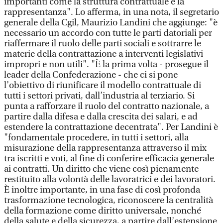
importanti come la struttura contrattuale e la
rappresentanza". Lo afferma, in una nota, il segretario
generale della Cgil, Maurizio Landini che aggiunge: "è
necessario un accordo con tutte le parti datoriali per
riaffermare il ruolo delle parti sociali e sottrarre le
materie della contrattazione a interventi legislativi
impropri e non utili". "È la prima volta - prosegue il
leader della Confederazione - che ci si pone
l’obiettivo di riunificare il modello contrattuale di
tutti i settori privati, dall’industria al terziario. Si
punta a rafforzare il ruolo del contratto nazionale, a
partire dalla difesa e dalla crescita dei salari, e ad
estendere la contrattazione decentrata". Per Landini è
"fondamentale procedere, in tutti i settori, alla
misurazione della rappresentanza attraverso il mix
tra iscritti e voti, al fine di conferire efficacia generale
ai contratti. Un diritto che viene così pienamente
restituito alla volontà delle lavoratrici e dei lavoratori.
È inoltre importante, in una fase di così profonda
trasformazione tecnologica, riconoscere la centralità
della formazione come diritto universale, nonché
della salute e della sicurezza, a partire dall’estensione