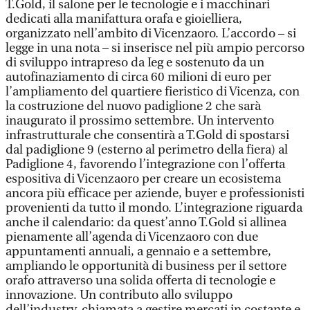
T.Gold, il salone per le tecnologie e i macchinari
dedicati alla manifattura orafa e gioielliera,
organizzato nell’ambito di Vicenzaoro. L’accordo – si
legge in una nota – si inserisce nel più ampio percorso
di sviluppo intrapreso da Ieg e sostenuto da un
autofinaziamento di circa 60 milioni di euro per
l’ampliamento del quartiere fieristico di Vicenza, con
la costruzione del nuovo padiglione 2 che sarà
inaugurato il prossimo settembre. Un intervento
infrastrutturale che consentirà a T.Gold di spostarsi
dal padiglione 9 (esterno al perimetro della fiera) al
Padiglione 4, favorendo l’integrazione con l’offerta
espositiva di Vicenzaoro per creare un ecosistema
ancora più efficace per aziende, buyer e professionisti
provenienti da tutto il mondo. L’integrazione riguarda
anche il calendario: da quest’anno T.Gold si allinea
pienamente all’agenda di Vicenzaoro con due
appuntamenti annuali, a gennaio e a settembre,
ampliando le opportunità di business per il settore
orafo attraverso una solida offerta di tecnologie e
innovazione. Un contributo allo sviluppo
dell’industry, chiamata a gestire mercati in costante e