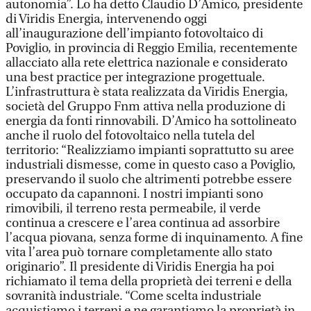
autonomia”. Lo ha detto Claudio D’Amico, presidente
di Viridis Energia, intervenendo oggi
all’inaugurazione dell’impianto fotovoltaico di
Poviglio, in provincia di Reggio Emilia, recentemente
allacciato alla rete elettrica nazionale e considerato
una best practice per integrazione progettuale.
L’infrastruttura è stata realizzata da Viridis Energia,
società del Gruppo Fnm attiva nella produzione di
energia da fonti rinnovabili. D’Amico ha sottolineato
anche il ruolo del fotovoltaico nella tutela del
territorio: “Realizziamo impianti soprattutto su aree
industriali dismesse, come in questo caso a Poviglio,
preservando il suolo che altrimenti potrebbe essere
occupato da capannoni. I nostri impianti sono
rimovibili, il terreno resta permeabile, il verde
continua a crescere e l’area continua ad assorbire
l’acqua piovana, senza forme di inquinamento. A fine
vita l’area può tornare completamente allo stato
originario”. Il presidente di Viridis Energia ha poi
richiamato il tema della proprietà dei terreni e della
sovranità industriale. “Come scelta industriale
acquistiamo i terreni e ne garantiamo la proprietà in