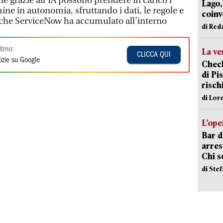
he grazie all’IA possono prendere in carico i
Lago,
ine in autonomia, sfruttando i dati, le regole e
coinv
le che ServiceNow ha accumulato all’interno
di Red
itmo:
La ve
CLICCA QUI
izie su Google
Check
di Pis
risch
di Lor
L’ope
Bar d
arrest
Chi 
di Ste