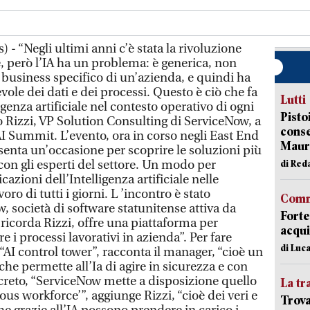
 - “Negli ultimi anni c’è stata la rivoluzione
le, però l’IA ha un problema: è generica, non
business specifico di un’azienda, e quindi ha
ole dei dati e dei processi. Questo è ciò che fa
Lutti
genza artificiale nel contesto operativo di ogni
Pisto
o Rizzi, VP Solution Consulting di ServiceNow, a
conse
 Summit. L’evento, ora in corso negli East End
Mauro
senta un’occasione per scoprire le soluzioni più
con gli esperti del settore. Un modo per
di Red
cazioni dell’Intelligenza artificiale nelle
oro di tutti i giorni. L ’incontro è stato
Comm
 società di software statunitense attiva da
Forte
ricorda Rizzi, offre una piattaforma per
acqui
re i processi lavorativi in azienda”. Per fare
di Luca
AI control tower”, racconta il manager, “cioè un
e permette all’Ia di agire in sicurezza e con
ncreto, “ServiceNow mette a disposizione quello
La tr
 workforce’”, aggiunge Rizzi, “cioè dei veri e
Trova