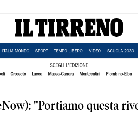
ITALIA MONDO
SPORT
TEMPO LIBERO
VIDEO
SCUOLA 2030
SCEGLI L'EDIZIONE
oli
Grosseto
Lucca
Massa-Carrara
Montecatini
Piombino-Elba
ceNow): "Portiamo questa riv