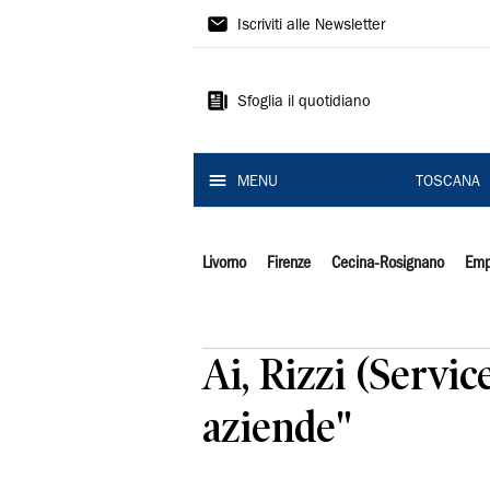
Il
Iscriviti alle Newsletter
Tirreno
Sfoglia il quotidiano
MENU
TOSCANA
Livorno
Firenze
Cecina-Rosignano
Emp
Ai, Rizzi (Servi
aziende"