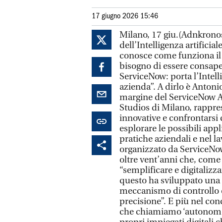
17 giugno 2026 15:46
Milano, 17 giu.(Adnkronos)
dell’Intelligenza artificia
conosce come funziona il 
bisogno di essere consapev
ServiceNow: porta l’Intelli
azienda”. A dirlo è Antoni
margine del ServiceNow AI
Studios di Milano, rappre
innovative e confrontarsi 
esplorare le possibili appli
pratiche aziendali e nel lav
organizzato da ServiceNow,
oltre vent’anni che, come 
“semplificare e digitalizza
questo ha sviluppato una “
meccanismo di controllo ch
precisione”. E più nel co
che chiamiamo ‘autonomous