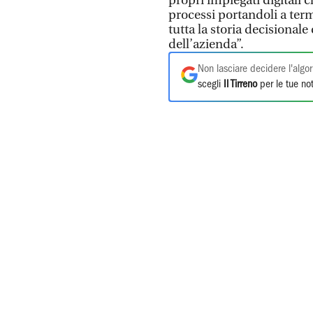
propri impiegati digitali c
processi portandoli a term
tutta la storia decisiona
dell’azienda”.
Non lasciare decidere l'algor
scegli
Il Tirreno
per le tue not