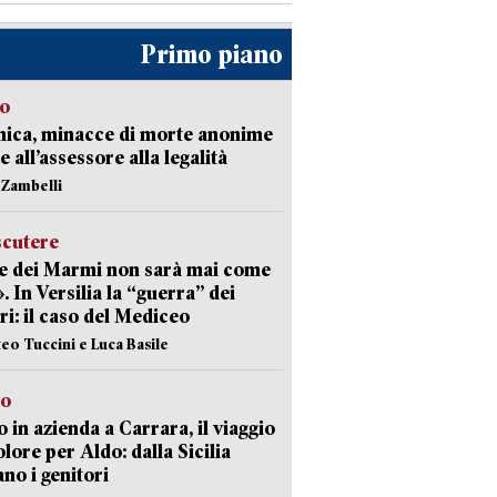
Primo piano
so
nica, minacce di morte anonime
e all’assessore alla legalità
n Zambelli
scutere
e dei Marmi non sarà mai come
». In Versilia la “guerra” dei
i: il caso del Mediceo
teo Tuccini e Luca Basile
to
 in azienda a Carrara, il viaggio
olore per Aldo: dalla Sicilia
ano i genitori