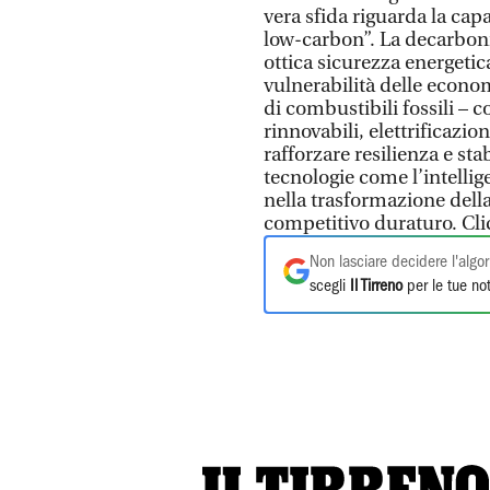
vera sfida riguarda la ca
low-carbon”. La decarboniz
ottica sicurezza energetica
vulnerabilità delle econo
di combustibili fossili – c
rinnovabili, elettrificazi
rafforzare resilienza e sta
tecnologie come l’intellige
nella trasformazione dell
competitivo duraturo. Clic
Non lasciare decidere l'algor
scegli
Il Tirreno
per le tue not