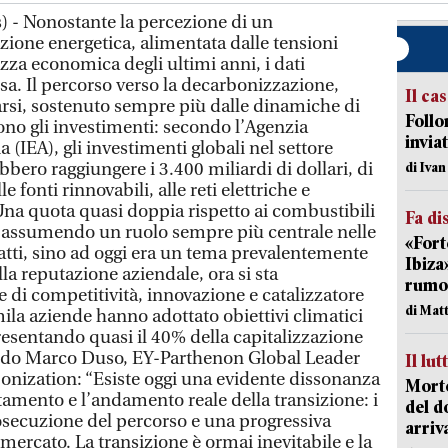
 - Nonostante la percezione di un
zione energetica, alimentata dalle tensioni
ezza economica degli ultimi anni, i dati
sa. Il percorso verso la decarbonizzazione,
Il ca
zarsi, sostenuto sempre più dalle dinamiche di
Follo
no gli investimenti: secondo l’Agenzia
inviat
 (IEA), gli investimenti globali nel settore
bero raggiungere i 3.400 miliardi di dollari, di
di Iva
le fonti rinnovabili, alle reti elettriche e
 Una quota quasi doppia rispetto ai combustibili
Fa di
sta assumendo un ruolo sempre più centrale nelle
«Fort
nfatti, sino ad oggi era un tema prevalentemente
Ibiza
lla reputazione aziendale, ora si sta
rumor
 di competitività, innovazione e catalizzatore
di Mat
 mila aziende hanno adottato obiettivi climatici
resentando quasi il 40% della capitalizzazione
ndo Marco Duso, EY-Parthenon Global Leader
Il lut
onization: “Esiste oggi una evidente dissonanza
Morto
ntamento e l’andamento reale della transizione: i
del d
ecuzione del percorso e una progressiva
arriv
mercato. La transizione è ormai inevitabile e la