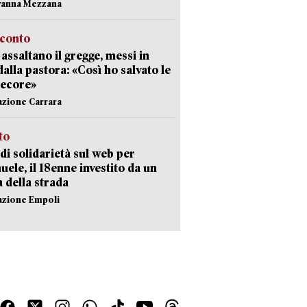
vanna Mezzana
cconto
i assaltano il gregge, messi in
dalla pastora: «Così ho salvato le
pecore»
azione Carrara
sto
di solidarietà sul web per
ele, il 18enne investito da un
a della strada
azione Empoli