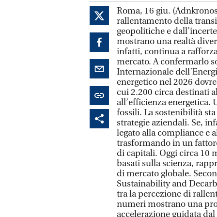
Roma, 16 giu. (Adnkronos)
rallentamento della transi
geopolitiche e dall’incert
mostrano una realtà diver
infatti, continua a raffor
mercato. A confermarlo so
Internazionale dell’Energia
energetico nel 2026 dovreb
cui 2.200 circa destinati al
all’efficienza energetica.
fossili. La sostenibilità 
strategie aziendali. Se, i
legato alla compliance e a
trasformando in un fattore
di capitali. Oggi circa 10
basati sulla scienza, rapp
di mercato globale. Seco
Sustainability and Decarb
tra la percezione di ralle
numeri mostrano una pros
accelerazione guidata dal 