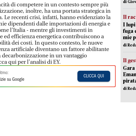
di Gio
pacità di competere in un contesto sempre più
zazione, inoltre, ha una portata strategica in
Il ra
. Le recenti crisi, infatti, hanno evidenziato la
mie dipendenti dalle importazioni di energia e
I lup
ome l’Italia - mentre gli investimenti in
fuga 
one ed efficienza energetica contribuiscono a
mie 
bilità dei costi. In questo contesto, le nuove
di Red
nza artificiale diventano un fattore abilitante
a decarbonizzazione in un vantaggio
Il ge
ca qui per l’analisi di EY.
Gara 
itmo:
Emanu
CLICCA QUI
izie su Google
pirat
di Red