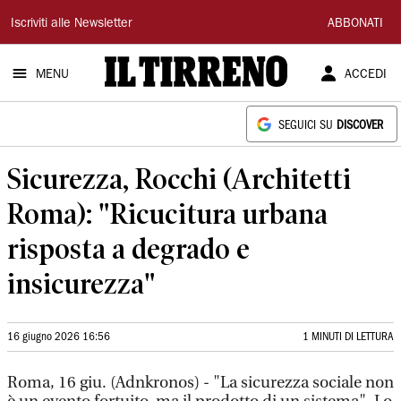
Il
Iscriviti alle Newsletter
ABBONATI
Tirreno
MENU
ACCEDI
SEGUICI SU
DISCOVER
Sicurezza, Rocchi (Architetti
Roma): "Ricucitura urbana
risposta a degrado e
insicurezza"
16 giugno 2026 16:56
1 MINUTI DI LETTURA
Roma, 16 giu. (Adnkronos) - "La sicurezza sociale non