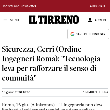
Il
Iscriviti alle Newsletter
ABBONATI
Tirreno
MENU
ACCEDI
SEGUICI SU
DISCOVER
Sicurezza, Cerri (Ordine
Ingegneri Roma): "Tecnologia
leva per rafforzare il senso di
comunità"
16 giugno 2026 16:40
1 MINUTI DI LETTURA
Roma, 16 giu. (Adnkronos) - "L’ingegneria non deve