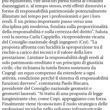
più equilibrato, che assicuri piena tutela ai cittadini
danneggiati e, al tempo stesso, eviti effetti distorsivi e
forme di responsabilità patrimoniale potenzialmente
illimitate nel tempo per i professionisti e per i loro
eredi. È un primo importante passo verso una
disciplina più moderna, fondata sulla proporzionalità
della responsabilità e sulla certezza del diritto”. Saluta
così la norma Carla Cappiello, vicepresidente vicaria
del Consiglio nazionale degli ingegneri (Cni). “La
proposta affronta con lucidità la sproporzione tra il
rischio a carico dei tecnici e il valore della loro
prestazione. Limitare la responsabilità degli eredi al
solo patrimonio ereditato è un principio di giustizia
civile, che richiama la tutela finora sostenuta da
Cngegl: un equo compenso da estendere a ogni
attività, condizione perché il sistema di responsabilità
funzioni davvero”, commenta Paolo Biscaro,
presidente del Consiglio nazionale geometri e
geometri laureati. “Si tratta di una proposta di legge
lungimirante che, come Cnpi, appoggiamo con forza.
Finalmente viene riconosciuto il ruolo strategico delle
professioni tecniche nello sviluppo infrastrutturale