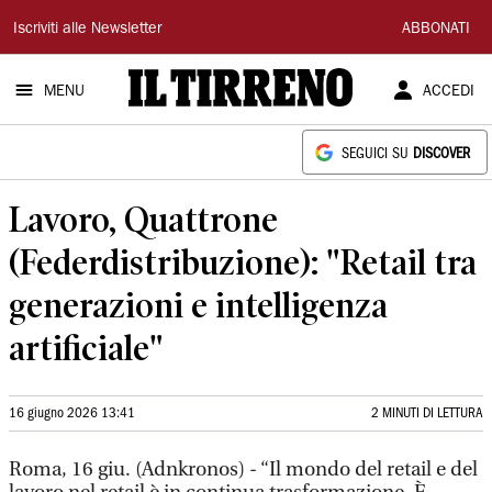
Il
Iscriviti alle Newsletter
ABBONATI
Tirreno
MENU
ACCEDI
SEGUICI SU
DISCOVER
Lavoro, Quattrone
(Federdistribuzione): "Retail tra
generazioni e intelligenza
artificiale"
16 giugno 2026 13:41
2 MINUTI DI LETTURA
Roma, 16 giu. (Adnkronos) - “Il mondo del retail e del