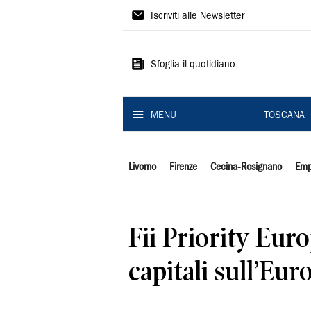
Il
Iscriviti alle Newsletter
Tirreno
Sfoglia il quotidiano
MENU
TOSCANA
Livorno
Firenze
Cecina-Rosignano
Emp
Fii Priority Eur
capitali sull’Eur