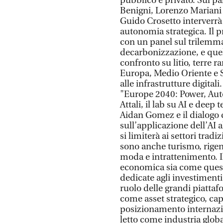
pubblico e privato. Sul pa
Benigni, Lorenzo Mariani 
Guido Crosetto interverrà
autonomia strategica. Il 
con un panel sul trilemma
decarbonizzazione, e quel
confronto su litio, terre ra
Europa, Medio Oriente e St
alle infrastrutture digital
"Europe 2040: Power, Aut
Attali, il lab su AI e deep
Aidan Gomez e il dialogo
sull’applicazione dell’AI a
si limiterà ai settori trad
sono anche turismo, rigen
moda e intrattenimento. Il
economica sia come questio
dedicate agli investimenti 
ruolo delle grandi piattaf
come asset strategico, cap
posizionamento internazio
letto come industria global