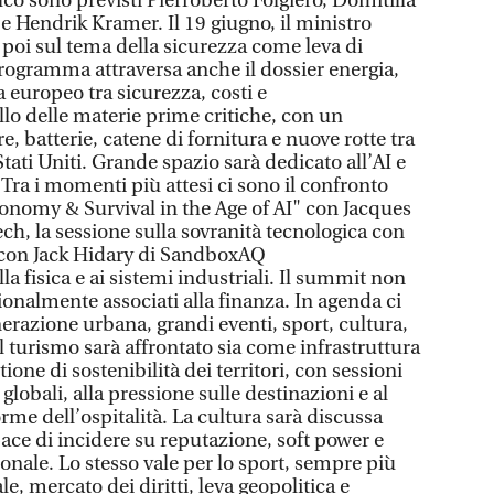
lco sono previsti Pierroberto Folgiero, Domitilla
e Hendrik Kramer. Il 19 giugno, il ministro
 poi sul tema della sicurezza come leva di
programma attraversa anche il dossier energia,
 europeo tra sicurezza, costi e
lo delle materie prime critiche, con un
re, batterie, catene di fornitura e nuove rotte tra
ati Uniti. Grande spazio sarà dedicato all’AI e
i. Tra i momenti più attesi ci sono il confronto
onomy & Survival in the Age of AI" con Jacques
 tech, la sessione sulla sovranità tecnologica con
 con Jack Hidary di SandboxAQ
lla fisica e ai sistemi industriali. Il summit non
izionalmente associati alla finanza. In agenda ci
erazione urbana, grandi eventi, sport, cultura,
 turismo sarà affrontato sia come infrastruttura
ne di sostenibilità dei territori, con sessioni
globali, alla pressione sulle destinazioni e al
orme dell’ospitalità. La cultura sarà discussa
ace di incidere su reputazione, soft power e
nale. Lo stesso vale per lo sport, sempre più
e, mercato dei diritti, leva geopolitica e