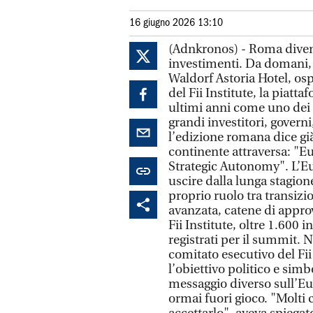
16 giugno 2026 13:10
(Adnkronos) - Roma diventa
investimenti. Da domani, 
Waldorf Astoria Hotel, os
del Fii Institute, la piatt
ultimi anni come uno dei p
grandi investitori, governi
l’edizione romana dice già
continente attraversa: "E
Strategic Autonomy". L’E
uscire dalla lunga stagione 
proprio ruolo tra transizi
avanzata, catene di appro
Fii Institute, oltre 1.600 
registrati per il summit. N
comitato esecutivo del Fii
l’obiettivo politico e si
messaggio diverso sull’Eu
ormai fuori gioco. "Molti 