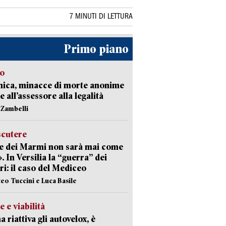
7 MINUTI DI LETTURA
Primo piano
so
nica, minacce di morte anonime
e all’assessore alla legalità
n Zambelli
scutere
e dei Marmi non sarà mai come
». In Versilia la “guerra” dei
i: il caso del Mediceo
teo Tuccini e Luca Basile
e e viabilità
a riattiva gli autovelox, è