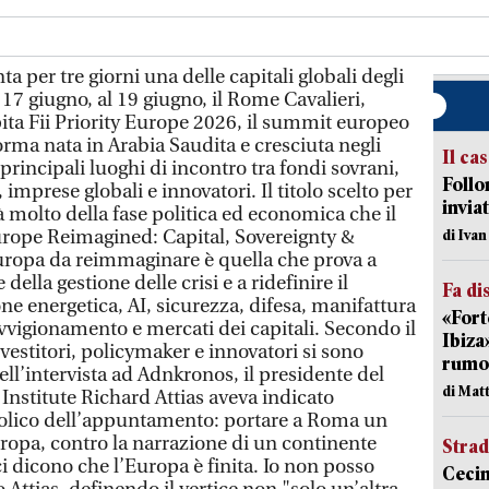
 per tre giorni una delle capitali globali degli
17 giugno, al 19 giugno, il Rome Cavalieri,
pita Fii Priority Europe 2026, il summit europeo
aforma nata in Arabia Saudita e cresciuta negli
Il ca
rincipali luoghi di incontro tra fondi sovrani,
Follo
, imprese globali e innovatori. Il titolo scelto per
inviat
 molto della fase politica ed economica che il
urope Reimagined: Capital, Sovereignty &
di Iva
uropa da reimmaginare è quella che prova a
della gestione delle crisi e a ridefinire il
Fa di
one energetica, AI, sicurezza, difesa, manifattura
«Fort
vvigionamento e mercati dei capitali. Secondo il
Ibiza
investitori, policymaker e innovatori si sono
rumor
ell’intervista ad Adnkronos, il presidente del
di Mat
 Institute Richard Attias aveva indicato
mbolico dell’appuntamento: portare a Roma un
ropa, contro la narrazione di un continente
Strad
ci dicono che l’Europa è finita. Io non posso
Cecin