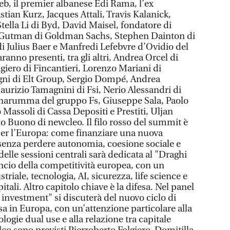
, il premier albanese Edi Rama, l’ex
stian Kurz, Jacques Attali, Travis Kalanick,
ella Li di Byd, David Maisel, fondatore di
 Gutman di Goldman Sachs, Stephen Dainton di
di Julius Baer e Manfredi Lefebvre d’Ovidio del
aranno presenti, tra gli altri, Andrea Orcel di
giero di Fincantieri, Lorenzo Mariani di
gni di Elt Group, Sergio Dompé, Andrea
aurizio Tamagnini di Fsi, Nerio Alessandri di
arumma del gruppo Fs, Giuseppe Sala, Paolo
 Massoli di Cassa Depositi e Prestiti, Uljan
 Buono di newcleo. Il filo rosso del summit è
er l’Europa: come finanziare una nuova
 senza perdere autonomia, coesione sociale e
delle sessioni centrali sarà dedicata al "Draghi
lancio della competitività europea, con un
triale, tecnologia, AI, sicurezza, life science e
tali. Altro capitolo chiave è la difesa. Nel panel
 investment" si discuterà del nuovo ciclo di
sa in Europa, con un’attenzione particolare alla
ologie dual use e alla relazione tra capitale