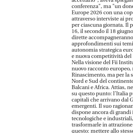
accettarlo", aveva spiegato
conferenza", ma "un dono 
Europe 2026 con una coper
attraverso interviste ai pr
per ciascuna giornata. Il
16, il secondo il 18 giugno 
dirette accompagneranno i
approfondimenti sui temi
autonomia strategica europ
e nuova competitività del
Nella visione del Fii Instit
nuovo racconto europeo, n
Rinascimento, ma per la su
Nord e Sud del continente,
Balcani e Africa. Attias, n
su questo punto: l’Italia 
capitali che arrivano dal Go
emergenti. Il suo ragiona
dispone ancora di grandi i
tecnologiche e industriali
trasformarle in attrazion
questo: mettere allo stesso