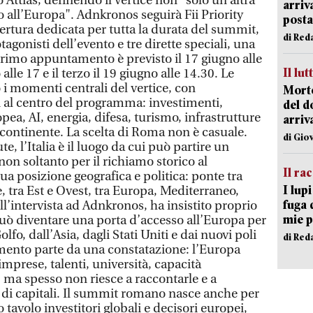
 Attias, definendo il vertice non "solo un’altra
arriv
all’Europa". Adnkronos seguirà Fii Priority
posta
tura dedicata per tutta la durata del summit,
di Red
otagonisti dell’evento e tre dirette speciali, una
 primo appuntamento è previsto il 17 giugno alle
Il lut
alle 17 e il terzo il 19 giugno alle 14.30. Le
 momenti centrali del vertice, con
Morto
 al centro del programma: investimenti,
del d
ea, AI, energia, difesa, turismo, infrastrutture
arriv
 continente. La scelta di Roma non è casuale.
di Gio
ute, l’Italia è il luogo da cui può partire un
on soltanto per il richiamo storico al
Il ra
a posizione geografica e politica: ponte tra
I lup
 tra Est e Ovest, tra Europa, Mediterraneo,
fuga 
ell’intervista ad Adnkronos, ha insistito proprio
mie 
può diventare una porta d’accesso all’Europa per
lfo, dall’Asia, dagli Stati Uniti e dai nuovi poli
di Red
mento parte da una constatazione: l’Europa
mprese, talenti, università, capacità
, ma spesso non riesce a raccontarle e a
e di capitali. Il summit romano nasce anche per
 tavolo investitori globali e decisori europei,