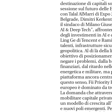
destinazione di capitali 
sessione sul futuro delle 
con Talal AlMarri di Exp
Belgrade, Dimitri Kerkent
il sindaco di Milano Gius
AI & Deep Tech", affronter
degli investimenti in AI
Ling Ge di Tencent e Rami
talenti, infrastrutture si
geopolitica. Al di là della
obiettivo di posizionamen
negare i problemi, dalla 
finanziari, dal ritardo ne
energetica e militare, ma
piattaforma ancora central
questo senso, Fii Priority
europeo è dominato da tre
La domanda che attraverser
mobilitare capitale privat
un modello di crescita all
e nuovi poli emergenti. 