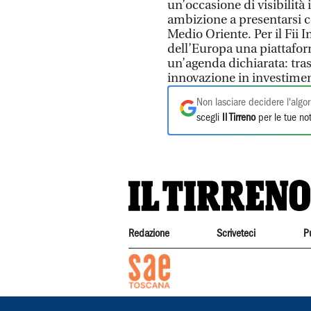
un’occasione di visibilità 
ambizione a presentarsi c
Medio Oriente. Per il Fii In
dell’Europa una piattafor
un’agenda dichiarata: tras
innovazione in investimen
Non lasciare decidere l'algor
scegli
Il Tirreno
per le tue not
Redazione
Scriveteci
P