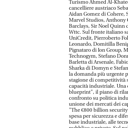
Turismo Ahmed Al-Khateeb
cancelliere austriaco Seba
Aidan Gomez di Cohere, St
Marvel Studios, Anthony
Barclays, Sir Noel Quinn 
Wttc. Sul fronte italiano s
UniCredit, Pierroberto Fol
Leonardo, Domitilla Beni
Pignataro di Ion Group, M
Technogym, Stefano Donn
Barletta di Arsenale, Fabio
Sharka di Domyn e Stefano
la domanda più urgente p
stagione di competitività
capacità industriale. Una 
blueprint", il piano di ri
confronto su politica indus
unione dei mercati dei capi
"The €800 billion security
spesa per sicurezza e dife
base industriale, alle tecn