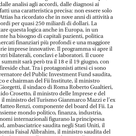
dalle analisi agli accordi, dalle diagnosi ai
nfatti una caratteristica precisa: non essere solo
ttias ha ricordato che in nove anni di attività a
ordi per quasi 250 miliardi di dollari. La
tare questa logica anche in Europa, in un
te ha bisogno di capitali pazienti, politica
mercati finanziari più profondi e una maggiore
prie imprese innovative. Il programma si apre il
tri bilaterali, conclavi e laboratori. Il cuore
summit sarà però tra il 18 e il 19 giugno, con
fireside chat. Tra i protagonisti attesi ci sono
vernatore del Public Investment Fund saudita,
 e chairman del Fii Institute, il ministro
iorgetti, il sindaco di Roma Roberto Gualtieri,
uido Crosetto, il ministro delle Imprese e del
, il ministro del Turismo Gianmarco Mazzi e l’ex
Matteo Renzi, componente del board del Fii. La
insieme mondo politico, finanza, industria,
i nomi internazionali figurano la principessa
 ambasciatrice saudita negli Stati Uniti, il
omia Faisal Alibrahim, il ministro saudita del