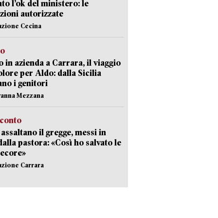
ato l’ok del ministero: le
zioni autorizzate
azione Cecina
to
 in azienda a Carrara, il viaggio
olore per Aldo: dalla Sicilia
ano i genitori
vanna Mezzana
cconto
i assaltano il gregge, messi in
dalla pastora: «Così ho salvato le
pecore»
azione Carrara