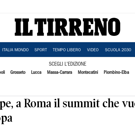
ITALIA MONDO
SPORT
TEMPO LIBERO
VIDEO
SCUOLA 2030
SCEGLI L'EDIZIONE
oli
Grosseto
Lucca
Massa-Carrara
Montecatini
Piombino-Elba
ope, a Roma il summit che vu
opa