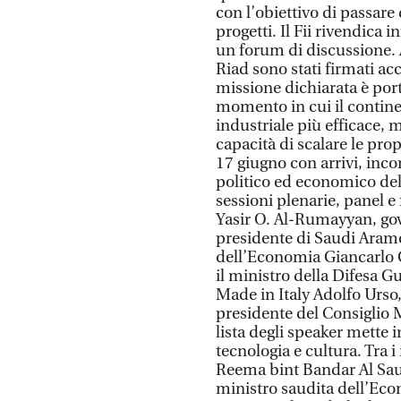
con l’obiettivo di passare 
progetti. Il Fii rivendica i
un forum di discussione. A
Riad sono stati firmati acc
missione dichiarata è por
momento in cui il continen
industriale più efficace, 
capacità di scalare le pro
17 giugno con arrivi, incon
politico ed economico del 
sessioni plenarie, panel e 
Yasir O. Al-Rumayyan, go
presidente di Saudi Aramco
dell’Economia Giancarlo G
il ministro della Difesa G
Made in Italy Adolfo Urso
presidente del Consiglio 
lista degli speaker mette 
tecnologia e cultura. Tra 
Reema bint Bandar Al Saud,
ministro saudita dell’Econ