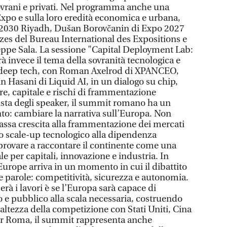
sovrani e privati. Nel programma anche una
Expo e sulla loro eredità economica e urbana,
o 2030 Riyadh, Dušan Borovčanin di Expo 2027
zes del Bureau International des Expositions e
eppe Sala. La sessione "Capital Deployment Lab:
à invece il tema della sovranità tecnologica e
 e deep tech, con Roman Axelrod di XPANCEO,
n Hasani di Liquid AI, in un dialogo su chip,
cure, capitale e rischi di frammentazione
 lista degli speaker, il summit romano ha un
to: cambiare la narrativa sull’Europa. Non
bassa crescita alla frammentazione dei mercati
llo scale-up tecnologico alla dipendenza
 provare a raccontare il continente come una
e per capitali, innovazione e industria. In
 Europe arriva in un momento in cui il dibattito
 parole: competitività, sicurezza e autonomia.
à i lavori è se l’Europa sarà capace di
o e pubblico alla scala necessaria, costruendo
’altezza della competizione con Stati Uniti, Cina
Per Roma, il summit rappresenta anche