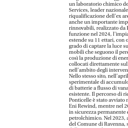
un laboratorio chimico de
Services, leader nazionale
riqualificazione dell’ex a
anche un importante impia
rinnovabili, realizzato da 
funzione nel 2024, l’impi
estende su 11 ettari, con o
grado di captare la luce s
mobili che seguono il per
così la produzione di ener
collocati direttamente su
nell’ambito degli interve
Nello stesso sito, nell’ap
sperimentale di accumulo
di batterie a flusso di van
esistente. Il percorso di r
Ponticelle è stato avviato 
Eni Rewind, mentre nel 20
in sicurezza permanente d
petrolchimico. Nel 2023, 
del Comune di Ravenna, son