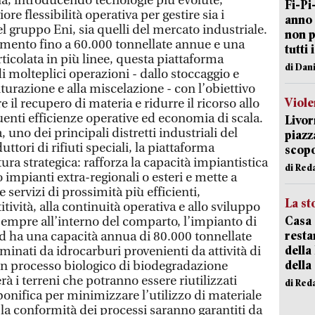
a, introducendo tecnologie più evolute,
Fi-Pi
e flessibilità operativa per gestire sia i
anno 
el gruppo Eni, sia quelli del mercato industriale.
non p
amento fino a 60.000 tonnellate annue e una
tutti 
ticolata in più linee, questa piattaforma
di Dan
 molteplici operazioni - dallo stoccaggio e
turazione e alla miscelazione - con l’obiettivo
Viole
 il recupero di materia e ridurre il ricorso allo
nti efficienze operative ed economia di scala.
Livor
, uno dei principali distretti industriali del
piazz
uttori di rifiuti speciali, la piattaforma
scopo
ura strategica: rafforza la capacità impiantistica
di Red
so impianti extra-regionali o esteri e mette a
 servizi di prossimità più efficienti,
La st
ività, alla continuità operativa e allo sviluppo
Casa 
. Sempre all’interno del comparto, l’impianto di
resta
d ha una capacità annua di 80.000 tonnellate
della
aminati da idrocarburi provenienti da attività di
della
un processo biologico di biodegradazione
rà i terreni che potranno essere riutilizzati
di Red
 bonifica per minimizzare l’utilizzo di materiale
 la conformità dei processi saranno garantiti da