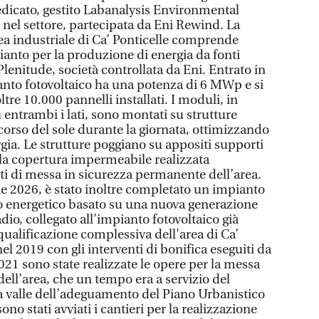
dicato, gestito Labanalysis Environmental
 nel settore, partecipata da Eni Rewind. La
rea industriale di Ca’ Ponticelle comprende
nto per la produzione di energia da fonti
Plenitude, società controllata da Eni. Entrato in
anto fotovoltaico ha una potenza di 6 MWp e si
ltre 10.000 pannelli installati. I moduli, in
u entrambi i lati, sono montati su strutture
corso del sole durante la giornata, ottimizzando
gia. Le strutture poggiano su appositi supporti
lla copertura impermeabile realizzata
nti di messa in sicurezza permanente dell’area.
rile 2026, è stato inoltre completato un impianto
 energetico basato su una nuova generazione
adio, collegato all’impianto fotovoltaico già
iqualificazione complessiva dell'area di Ca’
nel 2019 con gli interventi di bonifica eseguiti da
21 sono state realizzate le opere per la messa
ell’area, che un tempo era a servizio del
a valle dell’adeguamento del Piano Urbanistico
o stati avviati i cantieri per la realizzazione