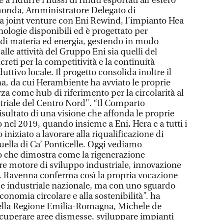
 a ridurre i flussi di rifiuti esportati all’estero”
onda, Amministratore Delegato di
a joint venture con Eni Rewind, l’impianto Hea
cnologie disponibili ed è progettato per
 di materia ed energia, gestendo in modo
i alle attività del Gruppo Eni sia quelli del
reti per la competitività e la continuità
ttivo locale. Il progetto consolida inoltre il
na, da cui Herambiente ha avviato le proprie
forza come hub di riferimento per la circolarità al
striale del Centro Nord". “Il Comparto
sultato di una visione che affonda le proprie
o nel 2019, quando insieme a Eni, Hera e a tutti i
iniziato a lavorare alla riqualificazione di
uella di Ca’ Ponticelle. Oggi vediamo
o che dimostra come la rigenerazione
e motore di sviluppo industriale, innovazione
. Ravenna conferma così la propria vocazione
 e industriale nazionale, ma con uno sguardo
conomia circolare e alla sostenibilità”. ha
della Regione Emilia-Romagna, Michele de
recuperare aree dismesse, sviluppare impianti