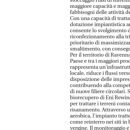
stoccaggio Hasi di Ravenn
maggiore capacità e maggior
fabbisogni delle attività d
Con una capacità di tratt
dotazione impiantistica ar
consente lo svolgimento di
riconfezionamento alla tri
prioritario di massimizzare
smaltimento, con consegue
Per il territorio di Ravenna
Paese e tra i maggiori prod
rappresenta un’infrastrutt
locale, riduce i flussi ver
disposizione delle imprese
contribuendo alla competit
di nuove filiere circolari
biorecupero di Eni Rewin
per trattare i terreni cont
risanamento. Attraverso 
aerobica, l'impianto tratte
come reinterro nei siti in
vergine. Il monitoraggio e