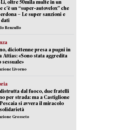
-Li, oltre 50mila multe in un
e c’è un “super-autovelox” che
erdona – Le super sanzioni e
i dati
ilo Renzullo
nza
no, diciottenne presa a pugni in
a Attias: «Sono stata aggredita
 sessuale»
azione Livorno
oria
distrutta dal fuoco, due fratelli
no per strada: ma a Castiglione
 Pescaia si avvera il miracolo
 solidarietà
azione Grosseto