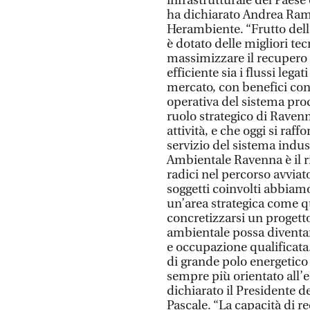
infrastrutturale del Paese e
ha dichiarato Andrea Ram
Herambiente. “Frutto dell
è dotato delle migliori te
massimizzare il recupero
efficiente sia i flussi legat
mercato, con benefici conc
operativa del sistema produ
ruolo strategico di Raven
attività, e che oggi si raf
servizio del sistema indu
Ambientale Ravenna è il ri
radici nel percorso avviat
soggetti coinvolti abbiamo 
un’area strategica come q
concretizzarsi un progett
ambientale possa diventar
e occupazione qualificata
di grande polo energetico
sempre più orientato all’e
dichiarato il Presidente 
Pascale. “La capacità di 