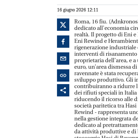
16 giugno 2026 12:11
Roma, 16 fiu. (Adnkronos
dedicato all'economia circo
realtà. Il progetto di Eni e
Eni Rewind e Herambiente
rigenerazione industriale e
interventi di risanamento
proprietaria dell’area, e 
euro, un’area dismessa di 2
ravennate è stata recupera
sviluppo produttivo. Gli
contribuiranno a ridurre l
dei rifiuti speciali in Ita
riducendo il ricorso alle d
società paritetica tra Has
Rewind - rappresenta uno d
nella gestione integrata de
dedicato al pretrattamento 
da attività produttive e di