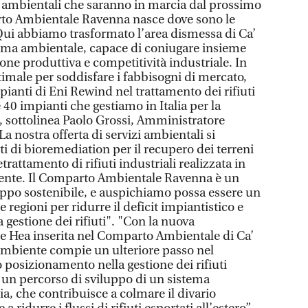
e ambientali che saranno in marcia dal prossimo
arto Ambientale Ravenna nasce dove sono le
. Qui abbiamo trasformato l’area dismessa di Ca’
orma ambientale, capace di coniugare insieme
one produttiva e competitività industriale. In
timale per soddisfare i fabbisogni di mercato,
ianti di Eni Rewind nel trattamento dei rifiuti
e 40 impianti che gestiamo in Italia per la
 sottolinea Paolo Grossi, Amministratore
a nostra offerta di servizi ambientali si
ti di bioremediation per il recupero dei terreni
trattamento di rifiuti industriali realizzata in
ente. Il Comparto Ambientale Ravenna è un
ppo sostenibile, e auspichiamo possa essere un
e regioni per ridurre il deficit impiantistico e
 gestione dei rifiuti". "Con la nuova
e Hea inserita nel Comparto Ambientale di Ca’
ambiente compie un ulteriore passo nel
 posizionamento nella gestione dei rifiuti
i un percorso di sviluppo di un sistema
ia, che contribuisce a colmare il divario