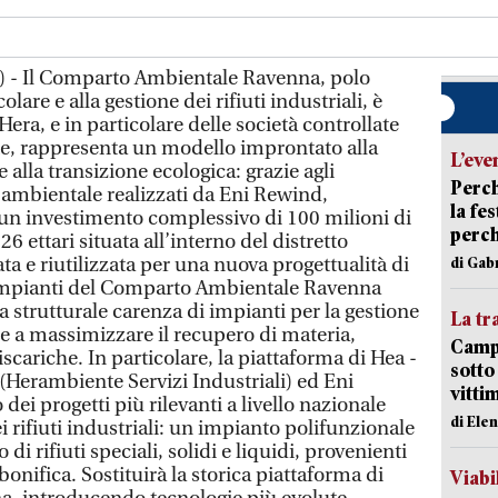
) - Il Comparto Ambientale Ravenna, polo
lare e alla gestione dei rifiuti industriali, è
 Hera, e in particolare delle società controllate
, rappresenta un modello improntato alla
L’eve
 alla transizione ecologica: grazie agli
Perch
 ambientale realizzati da Eni Rewind,
la fe
a un investimento complessivo di 100 milioni di
perch
6 ettari situata all’interno del distretto
ta e riutilizzata per una nuova progettualità di
di Gab
 impianti del Comparto Ambientale Ravenna
a strutturale carenza di impianti per la gestione
La tr
lia e a massimizzare il recupero di materia,
Campi
iscariche. In particolare, la piattaforma di Hea -
sotto
i (Herambiente Servizi Industriali) ed Eni
vitti
ei progetti più rilevanti a livello nazionale
di Ele
i rifiuti industriali: un impianto polifunzionale
di rifiuti speciali, solidi e liquidi, provenienti
 bonifica. Sostituirà la storica piattaforma di
Viabi