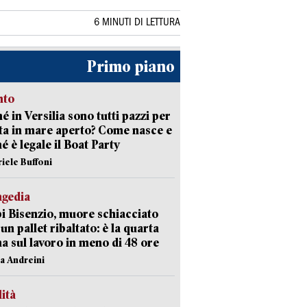
6 MINUTI DI LETTURA
Primo piano
nto
é in Versilia sono tutti pazzi per
sta in mare aperto? Come nasce e
é è legale il Boat Party
riele Buffoni
agedia
 Bisenzio, muore schiacciato
 un pallet ribaltato: è la quarta
ma sul lavoro in meno di 48 ore
na Andreini
lità