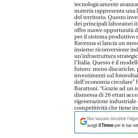
tecnologicamente avanzati 
materia rappresenta una l
del territorio. Questo in
dei principali laboratori i
offre nuove opportunità di
per il sistema produttivo 
Ravenna si lancia un mess
insieme riconversione ind
un’infrastruttura strategi
l’Italia. Questo è il mode
futuro: meno discariche, p
investimenti sul fotovolta
dell’economia circolare” 
Barattoni. “Grazie ad un 
dismessa di 26 ettari acco
rigenerazione industriale 
competitività che tiene in
Non lasciare decidere l'algor
scegli
Il Tirreno
per le tue not