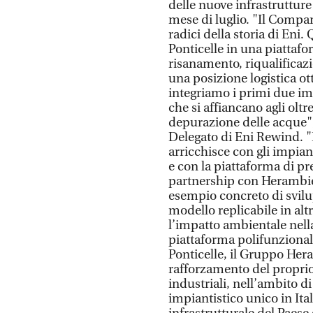
delle nuove infrastruttur
mese di luglio. "Il Comp
radici della storia di Eni
Ponticelle in una piattaf
risanamento, riqualificazi
una posizione logistica ot
integriamo i primi due imp
che si affiancano agli oltr
depurazione delle acque",
Delegato di Eni Rewind. "L
arricchisce con gli impian
e con la piattaforma di pre
partnership con Herambi
esempio concreto di svilu
modello replicabile in altr
l’impatto ambientale nella
piattaforma polifunzional
Ponticelle, il Gruppo Her
rafforzamento del proprio
industriali, nell’ambito d
impiantistico unico in Ital