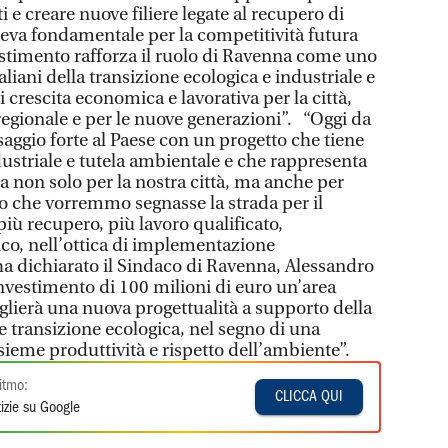
e creare nuove filiere legate al recupero di
eva fondamentale per la competitività futura
vestimento rafforza il ruolo di Ravenna come uno
taliani della transizione ecologica e industriale e
 crescita economica e lavorativa per la città,
regionale e per le nuove generazioni”. “Oggi da
aggio forte al Paese con un progetto che tiene
ustriale e tutela ambientale e che rappresenta
ca non solo per la nostra città, ma anche per
llo che vorremmo segnasse la strada per il
iù recupero, più lavoro qualificato,
ico, nell’ottica di implementazione
ha dichiarato il Sindaco di Ravenna, Alessandro
investimento di 100 milioni di euro un’area
glierà una nuova progettualità a supporto della
e transizione ecologica, nel segno di una
sieme produttività e rispetto dell’ambiente”.
itmo:
CLICCA QUI
izie su Google