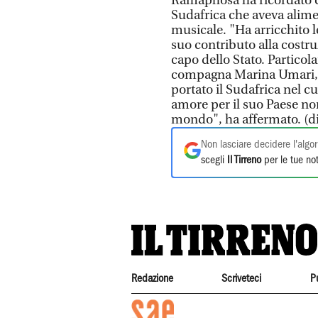
Ramaphosa ha ricordato c
Sudafrica che aveva alimen
musicale. "Ha arricchito le
suo contributo alla costr
capo dello Stato. Particol
compagna Marina Umari, 
portato il Sudafrica nel cu
amore per il suo Paese no
mondo", ha affermato. (di
Non lasciare decidere l'algor
scegli
Il Tirreno
per le tue not
Redazione
Scriveteci
P