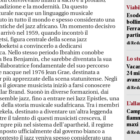
ni convivevano infatti il sacro e il profano,
 tradizione e la modernità. Da questo
Viabi
lturale nacque un linguaggio musicale
Esodo
uto in tutto il mondo e spesso considerato una
bolli
entiche del jazz africano. Un momento decisivo
Ferr
a arrivò nel 1959, quando incontrò il
parti
si, figura centrale della scena jazz
di Red
oeketsi a convincerlo a dedicarsi
a. Nello stesso periodo Ibrahim conobbe
Lo st
a Bea Benjamin, che sarebbe diventata la sua
ollaboratrice fondamentale del suo percorso
Vacan
ne nacque nel 1976 Jean Grae, destinata a
24 mi
r più apprezzate della scena statunitense. Negli
avanz
il giovane musicista iniziò a farsi conoscere
di Red
llar Brand. Suonò in diverse formazioni, dai
semble jazz, fino a entrare nei Jazz Epistles, una
L’all
 della storia musicale sudafricana. Tra i membri
Campi
ela, destinato a diventare un'altra leggenda
fiamm
e il talento di questi musicisti cresceva, il
maxi 
pre più nel sistema dell'apartheid, il regime
imposto ufficialmente dal governo bianco a
di Red
contesto il jazz veniva spesso considerato una