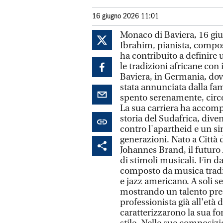
16 giugno 2026 11:01
Monaco di Baviera, 16 giu
Ibrahim, pianista, compos
ha contribuito a definire
le tradizioni africane con 
Baviera, in Germania, dov
stata annunciata dalla fam
spento serenamente, circo
La sua carriera ha accomp
storia del Sudafrica, div
contro l'apartheid e un si
generazioni. Nato a Città 
Johannes Brand, il futur
di stimoli musicali. Fin
composto da musica tradizi
e jazz americano. A soli se
mostrando un talento prec
professionista già all'età 
caratterizzarono la sua f