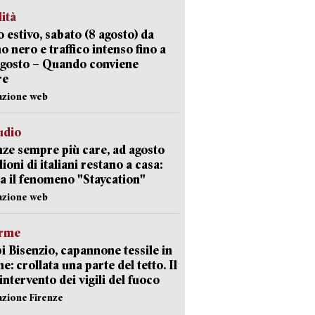
lità
 estivo, sabato (8 agosto) da
no nero e traffico intenso fino a
agosto – Quando conviene
re
azione web
udio
ze sempre più care, ad agosto
lioni di italiani restano a casa:
a il fenomeno "Staycation"
azione web
arme
 Bisenzio, capannone tessile in
e: crollata una parte del tetto. Il
intervento dei vigili del fuoco
azione Firenze