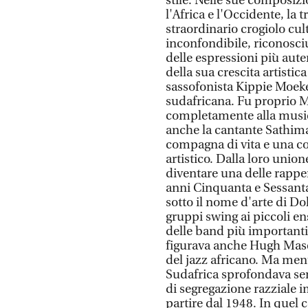
stile. Nelle sue composizio
l'Africa e l'Occidente, la
straordinario crogiolo cu
inconfondibile, riconosci
delle espressioni più aut
della sua crescita artistic
sassofonista Kippie Moeket
sudafricana. Fu proprio M
completamente alla music
anche la cantante Sathim
compagna di vita e una c
artistico. Dalla loro unio
diventare una delle rappe
anni Cinquanta e Sessanta 
sotto il nome d'arte di Do
gruppi swing ai piccoli en
delle band più importanti
figurava anche Hugh Masek
del jazz africano. Ma mentr
Sudafrica sprofondava sem
di segregazione razziale 
partire dal 1948. In quel 