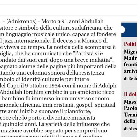
. - (Adnkronos) - Morto a 91 anni Abdullah
itore e simbolo della cultura sudafricana, che
 un linguaggio musicale unico, capace di fondere
il jazz internazionale. Il decesso a Monaco di
Polit
e viveva da tempo. La notizia della scomparsa è
Migra
iglia, che ha comunicato che "l'artista si è
Madri
ndato dai suoi cari, dopo una breve malattia".
front
agnato alcune delle pagine più importanti della
arriva
entando una colonna sonora della resistenza
mbolo di identità culturale per intere
di Red
del Capo il 9 ottobre 1934 con il nome di Adolph
o Abdullah Ibrahim crebbe in un ambiente ricco
Il do
 da bambino fu immerso in un universo sonoro
Massa
onale africana, inni cristiani, gospel, spiritual
Paolo
tte anni iniziò a suonare il pianoforte,
Terni
oce che lo portò a diventare musicista
della
di quindici anni. La varietà delle influenze che
di Ale
ormazione avrebbe segnato per sempre il suo