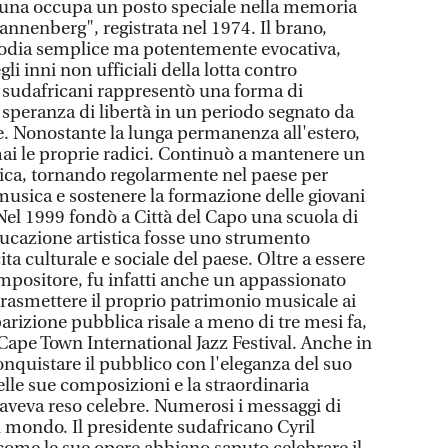
una occupa un posto speciale nella memoria
annenberg", registrata nel 1974. Il brano,
lodia semplice ma potentemente evocativa,
i inni non ufficiali della lotta contro
di sudafricani rappresentò una forma di
 speranza di libertà in un periodo segnato da
e. Nonostante la lunga permanenza all'estero,
i le proprie radici. Continuò a mantenere un
rica, tornando regolarmente nel paese per
 musica e sostenere la formazione delle giovani
Nel 1999 fondò a Città del Capo una scuola di
ucazione artistica fosse uno strumento
ta culturale e sociale del paese. Oltre a essere
mpositore, fu infatti anche un appassionato
rasmettere il proprio patrimonio musicale ai
arizione pubblica risale a meno di tre mesi fa,
Cape Town International Jazz Festival. Anche in
onquistare il pubblico con l'eleganza del suo
lle sue composizioni e la straordinaria
lo aveva reso celebre. Numerosi i messaggi di
il mondo. Il presidente sudafricano Cyril