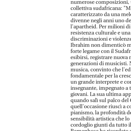
numerose composizioni, 
collettiva sudafricana: "M
caratterizzato da una me
divenne negli anni uno degl
l'apartheid. Per milioni 
resistenza culturale e una
discriminazioni e violenz
Ibrahim non dimenticò ma
forte legame con il Sudaf
esibirsi, registrare nuova
generazioni di musicisti. 
musica, convinto che l'ed
fondamentale per la cresci
un grande interprete e co
insegnante, impegnato a t
giovani. La sua ultima app
quando salì sul palco del 
quell'occasione riuscì a c
pianismo, la profondità de
sensibilità artistica che 
cordoglio giunti da tutto 