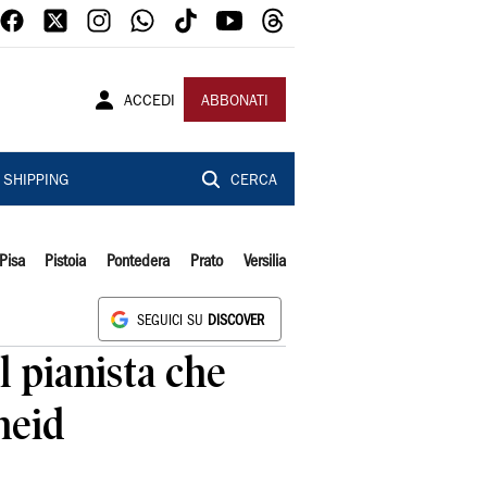
ACCEDI
ABBONATI
SHIPPING
CERCA
Pisa
Pistoia
Pontedera
Prato
Versilia
SEGUICI SU
DISCOVER
l pianista che
heid