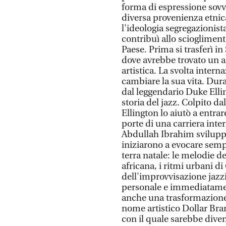
forma di espressione sovve
diversa provenienza etnic
l'ideologia segregazionist
contribuì allo scioglimento
Paese. Prima si trasferì in
dove avrebbe trovato un a
artistica. La svolta intern
cambiare la sua vita. Dura
dal leggendario Duke Ellin
storia del jazz. Colpito da
Ellington lo aiutò a entra
porte di una carriera inter
Abdullah Ibrahim sviluppò
iniziarono a evocare semp
terra natale: le melodie d
africana, i ritmi urbani di
dell'improvvisazione jazz
personale e immediatamen
anche una trasformazione 
nome artistico Dollar Br
con il quale sarebbe diven