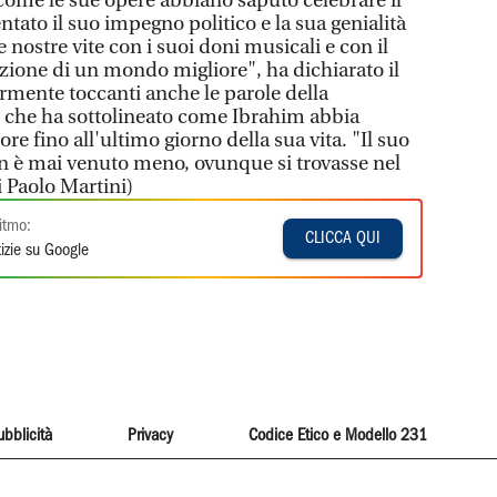
ome le sue opere abbiano saputo celebrare il
tato il suo impegno politico e la sua genialità
 nostre vite con i suoi doni musicali e con il
uzione di un mondo migliore", ha dichiarato il
armente toccanti anche le parole della
che ha sottolineato come Ibrahim abbia
ore fino all'ultimo giorno della sua vita. "Il suo
n è mai venuto meno, ovunque si trovasse nel
 Paolo Martini)
itmo:
CLICCA QUI
izie su Google
ubblicità
Privacy
Codice Etico e Modello 231