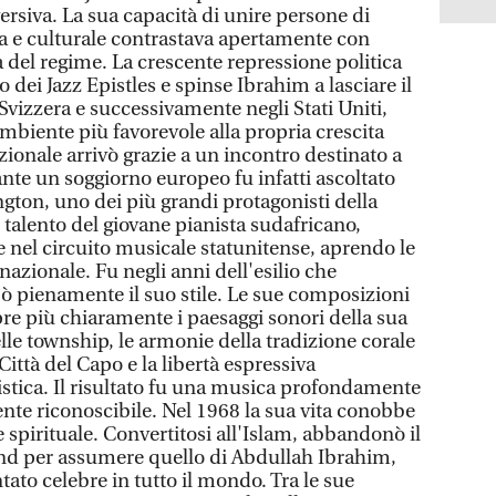
rsiva. La sua capacità di unire persone di
a e culturale contrastava apertamente con
a del regime. La crescente repressione politica
 dei Jazz Epistles e spinse Ibrahim a lasciare il
 Svizzera e successivamente negli Stati Uniti,
mbiente più favorevole alla propria crescita
azionale arrivò grazie a un incontro destinato a
nte un soggiorno europeo fu infatti ascoltato
gton, uno dei più grandi protagonisti della
l talento del giovane pianista sudafricano,
re nel circuito musicale statunitense, aprendo le
nazionale. Fu negli anni dell'esilio che
 pienamente il suo stile. Le sue composizioni
re più chiaramente i paesaggi sonori della sua
elle township, le armonie della tradizione corale
 Città del Capo e la libertà espressiva
istica. Il risultato fu una musica profondamente
te riconoscibile. Nel 1968 la sua vita conobbe
spirituale. Convertitosi all'Islam, abbandonò il
and per assumere quello di Abdullah Ibrahim,
tato celebre in tutto il mondo. Tra le sue