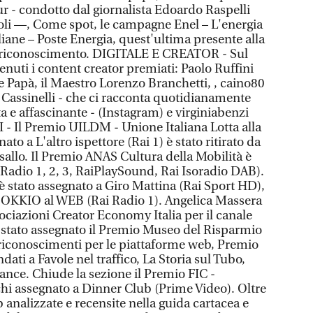
r - condotto dal giornalista Edoardo Raspelli
coli —, Come spot, le campagne Enel – L'energia
liane – Poste Energia, quest'ultima presente alla
el riconoscimento. DIGITALE E CREATOR - Sul
venuti i content creator premiati: Paolo Ruffini
Papà, il Maestro Lorenzo Branchetti, , caino80
 Cassinelli - che ci racconta quotidianamente
 affascinante - (Instagram) e virginiabenzi
- Il Premio UILDM - Unione Italiana Lotta alla
to a L'altro ispettore (Rai 1) è stato ritirato da
sallo. Il Premio ANAS Cultura della Mobilità è
Radio 1, 2, 3, RaiPlaySound, Rai Isoradio DAB).
 è stato assegnato a Giro Mattina (Rai Sport HD),
 a OKKIO al WEB (Rai Radio 1). Angelica Massera
ociazioni Creator Economy Italia per il canale
 stato assegnato il Premio Museo del Risparmio
I riconoscimenti per le piattaforme web, Premio
ati a Favole nel traffico, La Storia sul Tubo,
nce. Chiude la sezione il Premio FIC -
hi assegnato a Dinner Club (Prime Video). Oltre
 analizzate e recensite nella guida cartacea e