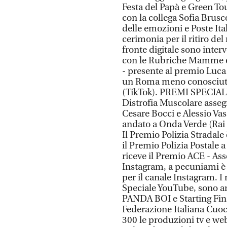
Festa del Papà e Green Tou
con la collega Sofia Brus
delle emozioni e Poste Ita
cerimonia per il ritiro d
fronte digitale sono inter
con le Rubriche Mamme e 
- presente al premio Luca
un Roma meno conosciuta e
(TikTok). PREMI SPECIALI 
Distrofia Muscolare assegna
Cesare Bocci e Alessio Vas
andato a Onda Verde (Rai 
Il Premio Polizia Stradale
il Premio Polizia Postale
riceve il Premio ACE - Ass
Instagram, a pecuniami è
per il canale Instagram. 
Speciale YouTube, sono and
PANDA BOI e Starting Fina
Federazione Italiana Cuoc
300 le produzioni tv e web