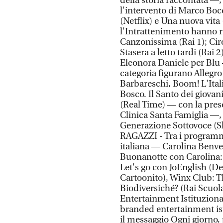
della storia raccontata —, Q
l'intervento di Marco Bocc
(Netflix) e Una nuova vi
l'Intrattenimento hanno ri
Canzonissima (Rai 1); Ciro
Stasera a letto tardi (Rai 
Eleonora Daniele per Blu –
categoria figurano Allegr
Barbareschi, Boom! L'Ital
Bosco. Il Santo dei giovan
(Real Time) — con la pres
Clinica Santa Famiglia —, E
Generazione Sottovoce (S
RAGAZZI - Tra i programm
italiana — Carolina Benven
Buonanotte con Carolina: S
Let's go con JoEnglish (
Cartoonito), Winx Club: Th
Biodiversiché? (Rai Scuo
Entertainment Istituziona
branded entertainment is
il messaggio Ogni giorno, p