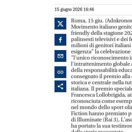
15 giugno 2026 16:46
Roma, 15 giu. (Adnkronos)
Movimento italiano genitor
friendly della stagione 20
palinsesti televisivi e dei
milioni di genitori italian
esigenza" la celebrazione
"l'unico riconoscimento in
l'intrattenimento globale a
della responsabilità educa
consegnato il premio alla
storica e centrale nella tu
italiana. Il premio special
Francesca Lollobrigida, a
riconosciuta come esempi
nel mondo dello sport oli
Fiction hanno premiato pro
di Illuminate (Rai 3), L'as
ha portato la sua testimon