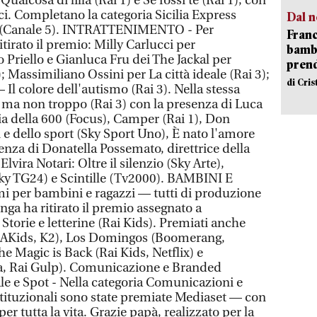
ualcosa di lilla (Rai 1) e Se fossi te (Rai 1), con
i. Completano la categoria Sicilia Express
Dal n
ta (Canale 5). INTRATTENIMENTO - Per
Franc
tirato il premio: Milly Carlucci per
bambi
 Priello e Gianluca Fru dei The Jackal per
pren
2); Massimiliano Ossini per La città ideale (Rai 3);
di Cri
 Il colore dell'autismo (Rai 3). Nella stessa
o ma non troppo (Rai 3) con la presenza di Luca
ia della 600 (Focus), Camper (Rai 1), Don
i e dello sport (Sky Sport Uno), È nato l'amore
enza di Donatella Possemato, direttrice della
lvira Notari: Oltre il silenzio (Sky Arte),
ky TG24) e Scintille (Tv2000). BAMBINI E
i per bambini e ragazzi — tutti di produzione
ga ha ritirato il premio assegnato a
torie e letterine (Rai Kids). Premiati anche
DeAKids, K2), Los Domingos (Boomerang,
e Magic is Back (Rai Kids, Netflix) e
la, Rai Gulp). Comunicazione e Branded
le e Spot - Nella categoria Comunicazioni e
tituzionali sono state premiate Mediaset — con
er tutta la vita. Grazie papà, realizzato per la