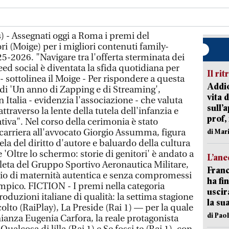
 - Assegnati oggi a Roma i premi del
i (Moige) per i migliori contenuti family-
25-2026. "Navigare tra l'offerta sterminata dei
 feed social è diventata la sfida quotidiana per
Il rit
i - sottolinea il Moige - Per rispondere a questa
Addio
 di 'Un anno di Zapping e di Streaming',
vita 
 Italia - evidenzia l'associazione - che valuta
sull’
ttraverso la lente della tutela dell'infanzia e
prof,
tiva". Nel corso della cerimonia è stato
 carriera all'avvocato Giorgio Assumma, figura
di Mar
tela del diritto d'autore e baluardo della cultura
e 'Oltre lo schermo: storie di genitori' è andato a
L’an
tleta del Gruppo Sportivo Aeronautica Militare,
Franc
o di maternità autentica e senza compromessi
ha fin
mpico. FICTION - I premi nella categoria
uscir
duzioni italiane di qualità: la settima stagione
la su
colto (RaiPlay), La Preside (Rai 1) — per la quale
di Pao
ianza Eugenia Carfora, la reale protagonista