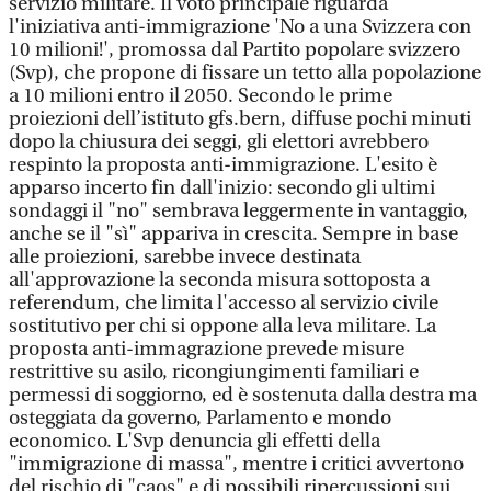
servizio militare. Il voto principale riguarda
l'iniziativa anti-immigrazione 'No a una Svizzera con
10 milioni!', promossa dal Partito popolare svizzero
(Svp), che propone di fissare un tetto alla popolazione
a 10 milioni entro il 2050. Secondo le prime
proiezioni dell’istituto gfs.bern, diffuse pochi minuti
dopo la chiusura dei seggi, gli elettori avrebbero
respinto la proposta anti-immigrazione. L'esito è
apparso incerto fin dall'inizio: secondo gli ultimi
sondaggi il "no" sembrava leggermente in vantaggio,
anche se il "sì" appariva in crescita. Sempre in base
alle proiezioni, sarebbe invece destinata
all'approvazione la seconda misura sottoposta a
referendum, che limita l'accesso al servizio civile
sostitutivo per chi si oppone alla leva militare. La
proposta anti-immagrazione prevede misure
restrittive su asilo, ricongiungimenti familiari e
permessi di soggiorno, ed è sostenuta dalla destra ma
osteggiata da governo, Parlamento e mondo
economico. L'Svp denuncia gli effetti della
"immigrazione di massa", mentre i critici avvertono
del rischio di "caos" e di possibili ripercussioni sui