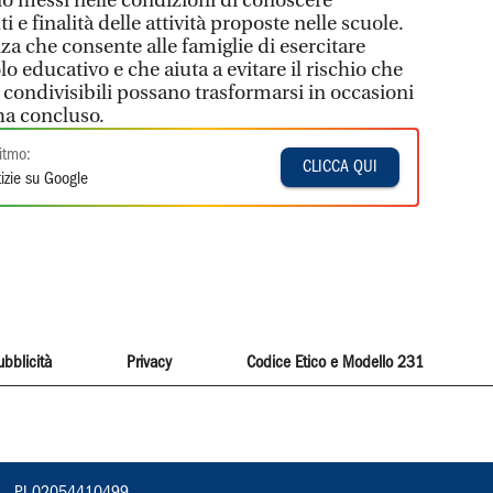
ano messi nelle condizioni di conoscere
e finalità delle attività proposte nelle scuole.
a che consente alle famiglie di esercitare
o educativo e che aiuta a evitare il rischio che
tà condivisibili possano trasformarsi in occasioni
ha concluso.
itmo:
CLICCA QUI
izie su Google
ubblicità
Privacy
Codice Etico e Modello 231
vorno – PI 02054410499