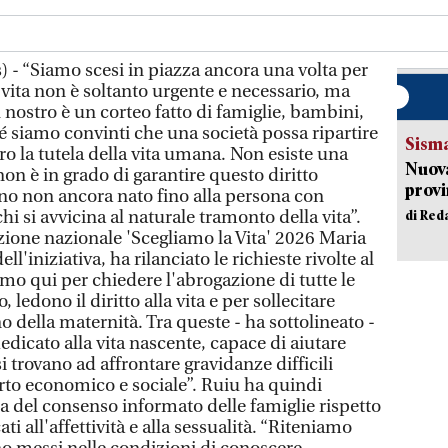
 - “Siamo scesi in piazza ancora una volta per
 vita non è soltanto urgente e necessario, ma
l nostro è un corteo fatto di famiglie, bambini,
 siamo convinti che una società possa ripartire
Sism
tro la tutela della vita umana. Non esiste una
Nuova
non è in grado di garantire questo diritto
provi
o non ancora nato fino alla persona con
chi si avvicina al naturale tramonto della vita”.
di Red
zione nazionale 'Scegliamo la Vita' 2026 Maria
l'iniziativa, ha rilanciato le richieste rivolte al
mo qui per chiedere l'abrogazione di tutte le
 ledono il diritto alla vita e per sollecitare
 della maternità. Tra queste - ha sottolineato -
dedicato alla vita nascente, capace di aiutare
 trovano ad affrontare gravidanze difficili
to economico e sociale”. Ruiu ha quindi
 del consenso informato delle famiglie rispetto
ati all'affettività e alla sessualità. “Riteniamo