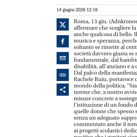
14 giugno 2026 12:16
Roma, 13 giu. (Adnkronos)
affermare che scegliere la
anche qualcosa di bello. I
musica e speranza, perché
soltanto se rimette al cen
società davvero giusta se 
fondamentale, dal bambin
disabilità, all'anziano e a 
Dal palco della manifesta
Rachele Ruiu, portavoce del
mondo della politica. “Sia
norme che, a nostro avviso,
misure concrete a sostegno
l'istituzione di un fondo 
quelle donne che spesso si
senza un adeguato suppor
commentato anche il tema
ai progetti scolastici dedic