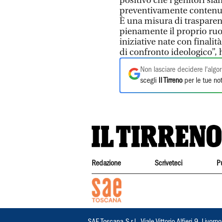
positivo che i genitori si
preventivamente contenuti 
È una misura di trasparenz
pienamente il proprio ruol
iniziative nate con finali
di confronto ideologico”, 
Non lasciare decidere l'algor
scegli
Il Tirreno
per le tue not
Redazione
Scriveteci
P
SAE Toscana S.r.l., Viale Vittorio Alfieri 9, Li