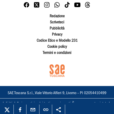
Redazione
Scriveteci
Pubblicità
Privacy
Codice Etico e Modello 231
Cookie policy
Termini e condizioni
SAE Toscana S.r.l., Viale Vittorio Alfieri 9, Livorno – PI 02054410499
I diritti delle immagini e dei testi sono riservati. È espressamente vietata la
loro riproduzione con qualsiasi mezzo e l'adattamento totale o parziale.