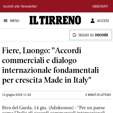
Il
Iscriviti alle Newsletter
ABBONATI
Tirreno
MENU
ACCEDI
SEGUICI SU
DISCOVER
Fiere, Luongo: "Accordi
commerciali e dialogo
internazionale fondamentali
per crescita Made in Italy"
14 giugno 2026 11:40
2 MINUTI DI LETTURA
Riva del Garda, 14 giu. (Adnkronos) - “Per un paese