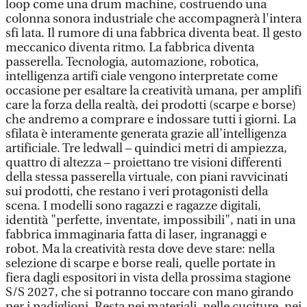
loop come una drum machine, costruendo una
colonna sonora industriale che accompagnerà l'intera
sfi lata. Il rumore di una fabbrica diventa beat. Il gesto
meccanico diventa ritmo. La fabbrica diventa
passerella. Tecnologia, automazione, robotica,
intelligenza artifi ciale vengono interpretate come
occasione per esaltare la creatività umana, per amplifi
care la forza della realtà, dei prodotti (scarpe e borse)
che andremo a comprare e indossare tutti i giorni. La
sfilata è interamente generata grazie all'intelligenza
artificiale. Tre ledwall – quindici metri di ampiezza,
quattro di altezza – proiettano tre visioni differenti
della stessa passerella virtuale, con piani ravvicinati
sui prodotti, che restano i veri protagonisti della
scena. I modelli sono ragazzi e ragazze digitali,
identità "perfette, inventate, impossibili", nati in una
fabbrica immaginaria fatta di laser, ingranaggi e
robot. Ma la creatività resta dove deve stare: nella
selezione di scarpe e borse reali, quelle portate in
fiera dagli espositori in vista della prossima stagione
S/S 2027, che si potranno toccare con mano girando
per i padiglioni. Resta nei materiali, nelle cuciture, nei