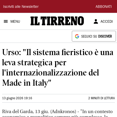
Il
Iscriviti alle Newsletter
ABBONATI
Tirreno
MENU
ACCEDI
SEGUICI SU
DISCOVER
Urso: "Il sistema fieristico è una
leva strategica per
l'internazionalizzazione del
Made in Italy"
13 giugno 2026 19:16
2 MINUTI DI LETTURA
Riva del Garda, 13 giu. (Adnkronos) - "In un contesto