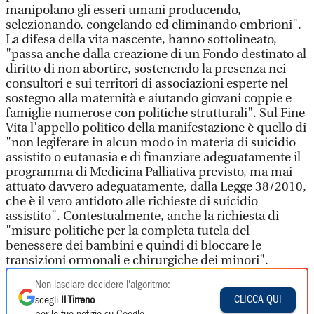
manipolano gli esseri umani producendo,
selezionando, congelando ed eliminando embrioni".
La difesa della vita nascente, hanno sottolineato,
"passa anche dalla creazione di un Fondo destinato al
diritto di non abortire, sostenendo la presenza nei
consultori e sui territori di associazioni esperte nel
sostegno alla maternità e aiutando giovani coppie e
famiglie numerose con politiche strutturali". Sul Fine
Vita l’appello politico della manifestazione è quello di
"non legiferare in alcun modo in materia di suicidio
assistito o eutanasia e di finanziare adeguatamente il
programma di Medicina Palliativa previsto, ma mai
attuato davvero adeguatamente, dalla Legge 38/2010,
che è il vero antidoto alle richieste di suicidio
assistito". Contestualmente, anche la richiesta di
"misure politiche per la completa tutela del
benessere dei bambini e quindi di bloccare le
transizioni ormonali e chirurgiche dei minori".
Non lasciare decidere l'algoritmo:
CLICCA QUI
scegli
Il Tirreno