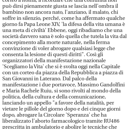
corteo a Roma, a ricordare che una comunità non
può dirsi pienamente giusta se lascia nell'ombra il
bambino non ancora nato, l'anziano, il malato, chi
soffre in silenzio, perché, come ha affermato qualche
giorno fa Papa Leone XIV, 'la difesa della vita umana è
una meta di civiltà' Ebbene, oggi ribadiamo che una
società davvero sana è solo quella che tutela la vita dal
concepimento alla morte naturale, nella ferma
convinzione di voler abrogare qualsiasi legge che
consenta la lesione di questi diritti". Così gli
organizzatori della manifestazione nazionale
'Scegliamo la Vita' che si è svolta oggi nella Capitale
con un corteo da piazza della Repubblica a piazza di
San Giovanni in Laterano. Dal palco della
manifestazione i due portavoce, Massimo Gandolfini
e Maria Rachele Ruiu, si sono rivolti al mondo della
politica, della cultura e della comunicazione,
lanciando un appello "a favore della natalità, per
vietare le pillole del giorno dopo e dei cinque giorni
dopo, abrogare la Circolare 'Speranza' che ha
liberalizzato l’aborto farmacologico tramite RU486
prescritta in ambulatorio e abolire le tecniche che