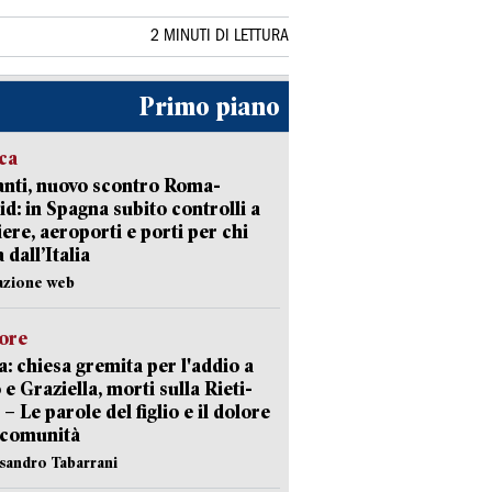
2 MINUTI DI LETTURA
Primo piano
ica
nti, nuovo scontro Roma-
d: in Spagna subito controlli a
iere, aeroporti e porti per chi
 dall’Italia
azione web
lore
: chiesa gremita per l'addio a
 e Graziella, morti sulla Rieti-
 – Le parole del figlio e il dolore
 comunità
ssandro Tabarrani