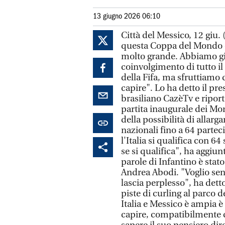
13 giugno 2026 06:10
Città del Messico, 12 giu
questa Coppa del Mondo c
molto grande. Abbiamo gi
coinvolgimento di tutto i
della Fifa, ma sfruttiamo
capire". Lo ha detto il pre
brasiliano CazèTv e riport
partita inaugurale dei Mo
della possibilità di allarg
nazionali fino a 64 partecip
l'Italia si qualifica con 
se si qualifica", ha aggiu
parole di Infantino è stato 
Andrea Abodi. "Voglio sen
lascia perplesso", ha dett
piste di curling al parco 
Italia e Messico è ampia è
capire, compatibilmente c