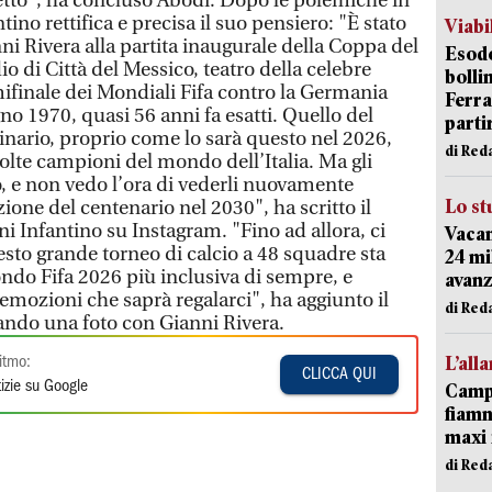
retto", ha concluso Abodi. Dopo le polemiche in
antino rettifica e precisa il suo pensiero: "È stato
Viabi
ni Rivera alla partita inaugurale della Coppa del
Esodo
o di Città del Messico, teatro della celebre
bolli
emifinale dei Mondiali Fifa contro la Germania
Ferr
gno 1970, quasi 56 anni fa esatti. Quello del
parti
inario, proprio come lo sarà questo nel 2026,
di Red
olte campioni del mondo dell’Italia. Ma gli
, e non vedo l’ora di vederli nuovamente
Lo st
zione del centenario nel 2030", ha scritto il
ni Infantino su Instagram. "Fino ad allora, ci
Vacan
sto grande torneo di calcio a 48 squadre sta
24 mi
ndo Fifa 2026 più inclusiva di sempre, e
avanz
 emozioni che saprà regalarci", ha aggiunto il
di Red
tando una foto con Gianni Rivera.
L’all
itmo:
CLICCA QUI
izie su Google
Campi
fiamm
maxi 
di Red