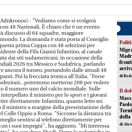
. (Adnkronos) - "Vediamo come si svolgerà
on 48 Nazionali. È chiaro che è un evento
à discusso di 64 squadre, maggiore
l mondo. La domanda è stata posta al Consiglio
Polit
 questa prima Coppa con 48 selezioni per
Migra
sidente della Fifa Gianni Infantino, al canale
Madri
ata dai siti sudamericani, in occasione della
front
ndiali 2026 tra Messico e Sudafrica, parlando
arriva
are ancora il torneo, portandolo dalle attuali 48
anti. Poi la frecciata ironica all'Italia. "Forse
di Red
64 selezioni...potremmo metterne 208 per vedere
nto il numero uno del calcio mondiale. Sulle
Il do
interpellato il ministro per lo sport e i giovani
Massa
tire direttamente Infantino, quanto letto mi
Paolo
o il ministro a margine della presentazione delle
Terni
del Colle Oppio a Roma. "Siccome la distanza tra
della
 meglio sentirsi al telefono direttamente per
di Ale
on i suoi impegni'', ha aggiunto. "Mi interessa