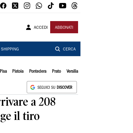
ACCEDI
ABBONATI
SHIPPING
CERCA
Pisa
Pistoia
Pontedera
Prato
Versilia
SEGUICI SU
DISCOVER
rrivare a 208
e il tiro