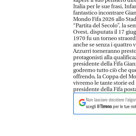
sapere il suo pensiero di
Italia per le sue frasi, Inf
fantastico incontrare Gian
Mondo Fifa 2026 allo Stadi
“Partita del Secolo”, la s
Ovest, disputata il 17 giu
1970 fu un torneo straord
anche se senza i quattro v
Azzurri torneranno presto
protagonisti alla qualifica
presidente della Fifa Gian
godremo tutto ciò che que
offrendo, la Coppa del Mo
vivremo le tante storie ed
presidente della Fifa pos
Non lasciare decidere l'algor
scegli
Il Tirreno
per le tue not