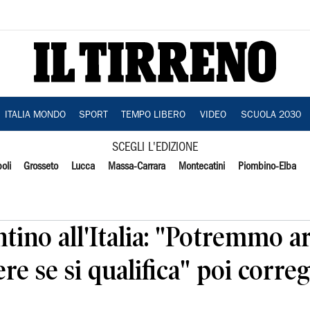
ITALIA MONDO
SPORT
TEMPO LIBERO
VIDEO
SCUOLA 2030
SCEGLI L'EDIZIONE
oli
Grosseto
Lucca
Massa-Carrara
Montecatini
Piombino-Elba
ntino all'Italia: "Potremmo a
e se si qualifica" poi corregg