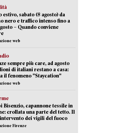
lità
 estivo, sabato (8 agosto) da
no nero e traffico intenso fino a
agosto – Quando conviene
re
azione web
udio
ze sempre più care, ad agosto
lioni di italiani restano a casa:
a il fenomeno "Staycation"
azione web
arme
 Bisenzio, capannone tessile in
e: crollata una parte del tetto. Il
intervento dei vigili del fuoco
azione Firenze