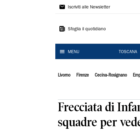
Il
Iscriviti alle Newsletter
Tirreno
Sfoglia il quotidiano
MENU
TOSCANA
Livorno
Firenze
Cecina-Rosignano
Emp
Frecciata di Infa
squadre per veder