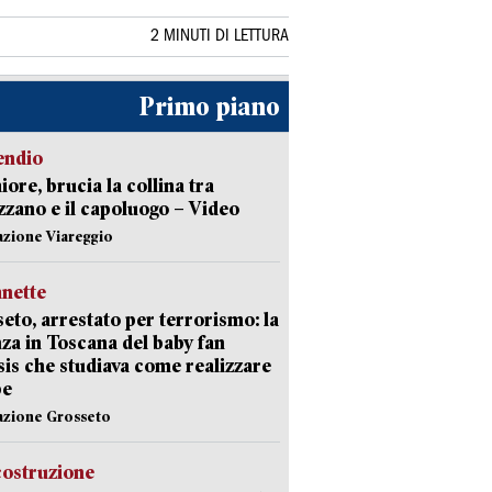
2 MINUTI DI LETTURA
Primo piano
endio
ore, brucia la collina tra
zano e il capoluogo – Video
azione Viareggio
nette
eto, arrestato per terrorismo: la
za in Toscana del baby fan
Isis che studiava come realizzare
be
azione Grosseto
costruzione