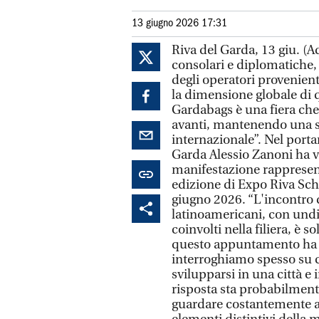
13 giugno 2026 17:31
Riva del Garda, 13 giu. (
consolari e diplomatiche, d
degli operatori provenien
la dimensione globale di
Gardabags è una fiera che
avanti, mantenendo una st
internazionale”. Nel portare
Garda Alessio Zanoni ha vo
manifestazione rappresenta
edizione di Expo Riva Sc
giugno 2026. “L'incontro d
latinoamericani, con undic
coinvolti nella filiera, è 
questo appuntamento ha s
interroghiamo spesso su c
svilupparsi in una città e
risposta sta probabilmente
guardare costantemente al 