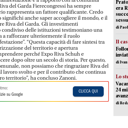
manifestazione è il rapporto con la comunità
Prato
 Riva del Garda Fierecongressi ha sempre
era 
orio rappresenta un fattore qualificante. Credo
succe
o significhi anche saper accogliere il mondo, e il
sessu
e Riva del Garda. Gli investimenti
di Pao
 condiviso delle istituzioni testimoniano una
a rafforzare ulteriormente il ruolo
Il ca
estazione”. “Questa capacità di fare sintesi tra
izzazione del territorio e apertura
Follo
omprendere perché Expo Riva Schuh e
inviat
ere dopo oltre un secolo di storia. Per questo,
di Iva
munale, non possiamo che ringraziare Riva del
l lavoro svolto e per il contributo che continua
Lo st
ntero territorio”, ha concluso Zanoni.
Vacan
itmo:
24 mi
CLICCA QUI
izie su Google
avanz
di Red