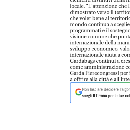
elementi distintivi della 
locale. “L'attenzione che
dimostrato verso il territ
che voler bene al territori
mondo continua a sceglier
programmati e il sostegno
visione comune che punta 
internazionale della manif
sviluppo economico, valor
internazionale aiuta a c
Gardabags continui a cresc
come amministrazione co
Garda Fierecongressi per i
a offrire alla città e all'i
Non lasciare decidere l'algor
scegli
Il Tirreno
per le tue not