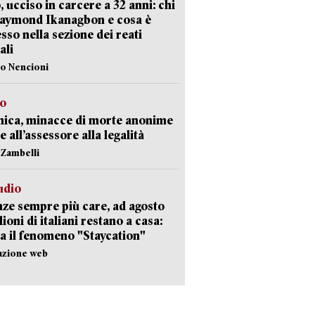
, ucciso in carcere a 32 anni: chi
Raymond Ikanagbon e cosa è
sso nella sezione dei reati
ali
lo Nencioni
so
nica, minacce di morte anonime
e all’assessore alla legalità
n Zambelli
udio
ze sempre più care, ad agosto
lioni di italiani restano a casa:
a il fenomeno "Staycation"
azione web