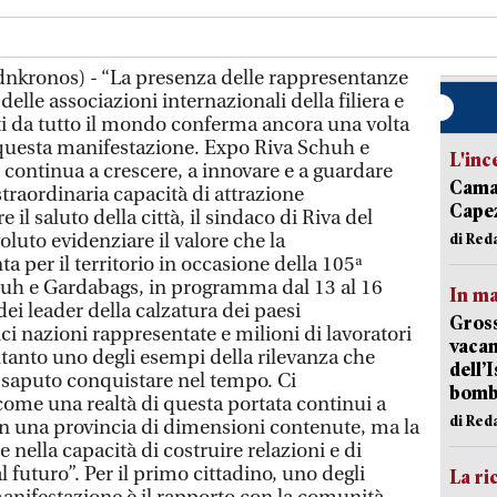
Adnkronos) - “La presenza delle rappresentanze
elle associazioni internazionali della filiera e
ti da tutto il mondo conferma ancora una volta
 questa manifestazione. Expo Riva Schuh e
L'inc
 continua a crescere, a innovare e a guardare
Camai
raordinaria capacità di attrazione
Capez
 il saluto della città, il sindaco di Riva del
luto evidenziare il valore che la
di Red
 per il territorio in occasione della 105ª
huh e Gardabags, in programma dal 13 al 16
In ma
ei leader della calzatura dei paesi
Gross
i nazioni rappresentate e milioni di lavoratori
vacan
soltanto uno degli esempi della rilevanza che
dell’
aputo conquistare nel tempo. Ci
bom
ome una realtà di questa portata continui a
di Red
 in una provincia di dimensioni contenute, ma la
 nella capacità di costruire relazioni e di
futuro”. Per il primo cittadino, uno degli
La ri