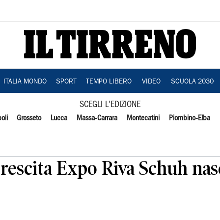
ITALIA MONDO
SPORT
TEMPO LIBERO
VIDEO
SCUOLA 2030
SCEGLI L'EDIZIONE
oli
Grosseto
Lucca
Massa-Carrara
Montecatini
Piombino-Elba
Crescita Expo Riva Schuh nas