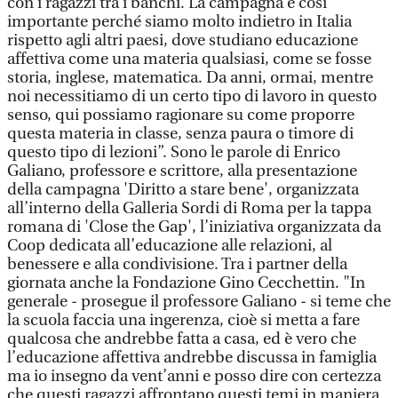
con i ragazzi tra i banchi. La campagna è così
importante perché siamo molto indietro in Italia
rispetto agli altri paesi, dove studiano educazione
affettiva come una materia qualsiasi, come se fosse
storia, inglese, matematica. Da anni, ormai, mentre
noi necessitiamo di un certo tipo di lavoro in questo
senso, qui possiamo ragionare su come proporre
questa materia in classe, senza paura o timore di
questo tipo di lezioni”. Sono le parole di Enrico
Galiano, professore e scrittore, alla presentazione
della campagna 'Diritto a stare bene', organizzata
all’interno della Galleria Sordi di Roma per la tappa
romana di 'Close the Gap', l’iniziativa organizzata da
Coop dedicata all’educazione alle relazioni, al
benessere e alla condivisione. Tra i partner della
giornata anche la Fondazione Gino Cecchettin. "In
generale - prosegue il professore Galiano - si teme che
la scuola faccia una ingerenza, cioè si metta a fare
qualcosa che andrebbe fatta a casa, ed è vero che
l’educazione affettiva andrebbe discussa in famiglia
ma io insegno da vent’anni e posso dire con certezza
che questi ragazzi affrontano questi temi in maniera