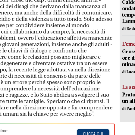
con ‘Close the Gap’, ormai cinque anni fa -
Caldo
ci dei disagi che derivano dalla mancanza di
onda
genere, ma anche della difficoltà di comunicare,
tempe
io e della violenza a tutto tondo. Solo adesso
Lam
ve per condividere insieme al mondo
di Red
 cui collaboriamo da sempre, la necessità di
roblemi, ovvero l'educazione affettiva mancante
L’em
e giovani generazioni, insieme anche gli adulti -
e le chiavi di dialogo e confronto che
Gross
e come le relazioni possano migliorare e
ore d
 degenerare e diventare ostative tra un essere
minac
po, la recente legge adottata va nella direzione
di Luca
te di necessità di consenso da parte delle
 è un errore perché spesso sono proprio le
La se
n comprendere la necessità dell'educazione
Prato
zi e ragazze, e lo Stato abdica a svolgere il suo
un al
re tutte le famiglie. Speriamo che ci ripensi. Il
dare nella direzione opposta e far comprendere
di Pao
i umani sia la chiave per vivere meglio”,
itmo:
CLICCA QUI