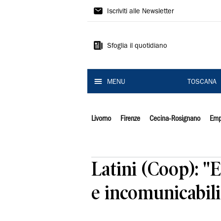
Il
Iscriviti alle Newsletter
Tirreno
Sfoglia il quotidiano
MENU
TOSCANA
Livorno
Firenze
Cecina-Rosignano
Emp
Latini (Coop): "
e incomunicabili