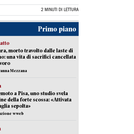
2 MINUTI DI LETTURA
Primo piano
ratto
ra, morto travolto dalle laste di
: una vita di sacrifici cancellata
avoro
vanna Mezzana
a
moto a Pisa, uno studio svela
gine della forte scossa: «Attivata
aglia sepolta»
dazione wweb
a