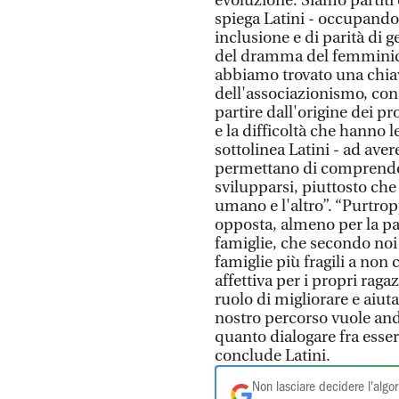
evoluzione. Siamo partiti 
spiega Latini - occupando
inclusione e di parità di 
del dramma del femminicid
abbiamo trovato una chia
dell'associazionismo, con
partire dall'origine dei p
e la difficoltà che hanno l
sottolinea Latini - ad aver
permettano di comprender
svilupparsi, piuttosto che
umano e l'altro”. “Purtrop
opposta, almeno per la par
famiglie, che secondo noi
famiglie più fragili a no
affettiva per i propri ragaz
ruolo di migliorare e aiuta
nostro percorso vuole an
quanto dialogare fra esser
conclude Latini.
Non lasciare decidere l'algor