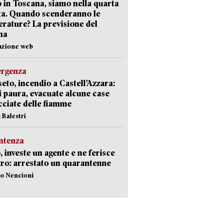
 in Toscana, siamo nella quarta
ta. Quando scenderanno le
rature? La previsione del
ma
azione web
ergenza
eto, incendio a Castell’Azzara:
i paura, evacuate alcune case
ciate delle fiamme
 Balestri
ntenza
, investe un agente e ne ferisce
tro: arrestato un quarantenne
lo Nencioni