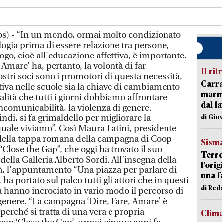
os) - “In un mondo, ormai molto condizionato
logia prima di essere relazione tra persone,
logo, cioè all'educazione affettiva, è importante.
Amare’ ha, pertanto, la volontà di far
Il rit
ostri soci sono i promotori di questa necessità,
Carra
tiva nelle scuole sia la chiave di cambiamento
marmo
tualità che tutti i giorni dobbiamo affrontare
dal l
ncomunicabilità, la violenza di genere.
ndi, si fa grimaldello per migliorare la
di Gio
uale viviamo”. Così Maura Latini, presidente
 della tappa romana della campagna di Coop
Sism
“Close the Gap”, che oggi ha trovato il suo
Terre
della Galleria Alberto Sordi. All’insegna della
l’ori
lità, l’appuntamento “Una piazza per parlare di
una f
 ha portato sul palco tutti gli attori che in questi
di Re
 hanno incrociato in vario modo il percorso di
genere. “La campagna ‘Dire, Fare, Amare’ è
erché si tratta di una vera e propria
Clim