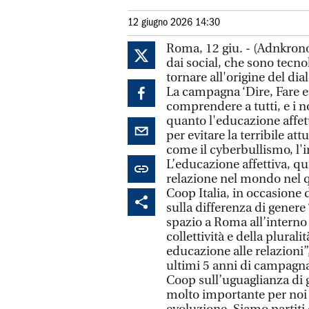
12 giugno 2026 14:30
Roma, 12 giu. - (Adnkron
dai social, che sono tecno
tornare all'origine del dia
La campagna ‘Dire, Fare e 
comprendere a tutti, e i n
quanto l'educazione affet
per evitare la terribile at
come il cyberbullismo, l'i
L’educazione affettiva, qui
relazione nel mondo nel q
Coop Italia, in occasione
sulla differenza di genere 
spazio a Roma all’interno 
collettività e della plura
educazione alle relazioni”,
ultimi 5 anni di campagna
Coop sull’uguaglianza di 
molto importante per noi p