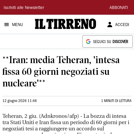
Il
Iscriviti alle Newsletter
ABBONATI
Tirreno
MENU
ACCEDI
SEGUICI SU
DISCOVER
**Iran: media Teheran, 'intesa
fissa 60 giorni negoziati su
nucleare'**
12 giugno 2026 11:46
1 MINUTI DI LETTURA
Teheran, 2 giu. (Adnkronos/afp) - La bozza di intesa
tra Stati Uniti e Iran fissa un periodo di 60 giorni per i
negoziati tesi a raggiungere un accordo sul