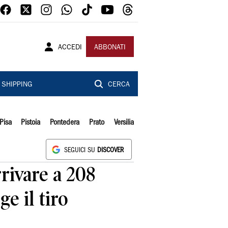
ACCEDI
ABBONATI
SHIPPING
CERCA
Pisa
Pistoia
Pontedera
Prato
Versilia
SEGUICI SU
DISCOVER
rrivare a 208
e il tiro