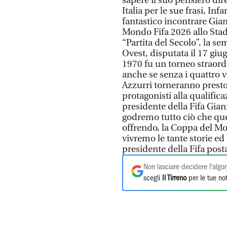
sapere il suo pensiero di
Italia per le sue frasi, Inf
fantastico incontrare Gian
Mondo Fifa 2026 allo Stadi
“Partita del Secolo”, la s
Ovest, disputata il 17 giu
1970 fu un torneo straord
anche se senza i quattro v
Azzurri torneranno presto
protagonisti alla qualifica
presidente della Fifa Gian
godremo tutto ciò che que
offrendo, la Coppa del Mo
vivremo le tante storie ed
presidente della Fifa pos
Non lasciare decidere l'algor
scegli
Il Tirreno
per le tue not