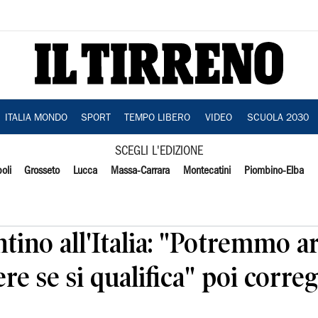
ITALIA MONDO
SPORT
TEMPO LIBERO
VIDEO
SCUOLA 2030
SCEGLI L'EDIZIONE
oli
Grosseto
Lucca
Massa-Carrara
Montecatini
Piombino-Elba
ntino all'Italia: "Potremmo a
e se si qualifica" poi corregg