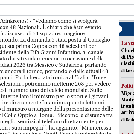
. (Adnkronos) - "Vediamo come si svolgerà
on 48 Nazionali. È chiaro che è un evento
à discusso di 64 squadre, maggiore
l mondo. La domanda è stata posta al Consiglio
La ve
 questa prima Coppa con 48 selezioni per
Check
sidente della Fifa Gianni Infantino, al canale
di Pis
ata dai siti sudamericani, in occasione della
risch
ndiali 2026 tra Messico e Sudafrica, parlando
are ancora il torneo, portandolo dalle attuali 48
di Lor
anti. Poi la frecciata ironica all'Italia. "Forse
64 selezioni...potremmo metterne 208 per vedere
Polit
nto il numero uno del calcio mondiale. Sulle
Migra
interpellato il ministro per lo sport e i giovani
Madri
tire direttamente Infantino, quanto letto mi
front
o il ministro a margine della presentazione delle
arriva
del Colle Oppio a Roma. "Siccome la distanza tra
di Red
 meglio sentirsi al telefono direttamente per
on i suoi impegni'', ha aggiunto. "Mi interessa