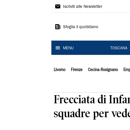
Il
Iscriviti alle Newsletter
Tirreno
Sfoglia il quotidiano
MENU
TOSCANA
Livorno
Firenze
Cecina-Rosignano
Emp
Frecciata di Infa
squadre per veder