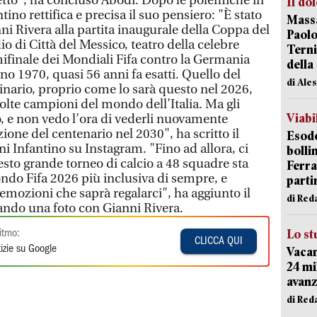
retto", ha concluso Abodi. Dopo le polemiche in
Il do
antino rettifica e precisa il suo pensiero: "È stato
Massa
ni Rivera alla partita inaugurale della Coppa del
Paolo
o di Città del Messico, teatro della celebre
Terni
emifinale dei Mondiali Fifa contro la Germania
della
gno 1970, quasi 56 anni fa esatti. Quello del
di Ale
inario, proprio come lo sarà questo nel 2026,
olte campioni del mondo dell’Italia. Ma gli
Viabi
, e non vedo l’ora di vederli nuovamente
zione del centenario nel 2030", ha scritto il
Esodo
ni Infantino su Instagram. "Fino ad allora, ci
bolli
sto grande torneo di calcio a 48 squadre sta
Ferr
ndo Fifa 2026 più inclusiva di sempre, e
parti
 emozioni che saprà regalarci", ha aggiunto il
di Red
tando una foto con Gianni Rivera.
Lo st
itmo:
CLICCA QUI
izie su Google
Vacan
24 mi
avanz
di Red