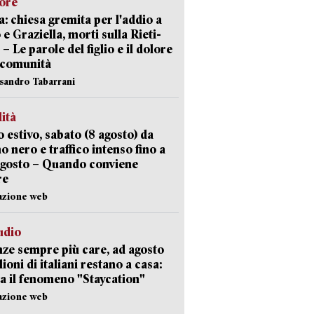
lore
: chiesa gremita per l'addio a
 e Graziella, morti sulla Rieti-
 – Le parole del figlio e il dolore
 comunità
ssandro Tabarrani
lità
 estivo, sabato (8 agosto) da
no nero e traffico intenso fino a
agosto – Quando conviene
re
azione web
udio
ze sempre più care, ad agosto
lioni di italiani restano a casa:
a il fenomeno "Staycation"
azione web