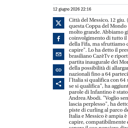
12 giugno 2026 22:16
Città del Messico, 12 giu
questa Coppa del Mondo c
molto grande. Abbiamo gi
coinvolgimento di tutto i
della Fifa, ma sfruttiamo
capire". Lo ha detto il pre
brasiliano CazèTv e riport
partita inaugurale dei Mo
della possibilità di allarg
nazionali fino a 64 partecip
l'Italia si qualifica con 
se si qualifica", ha aggiu
parole di Infantino è stato 
Andrea Abodi. "Voglio sen
lascia perplesso", ha dett
piste di curling al parco 
Italia e Messico è ampia è
capire, compatibilmente c