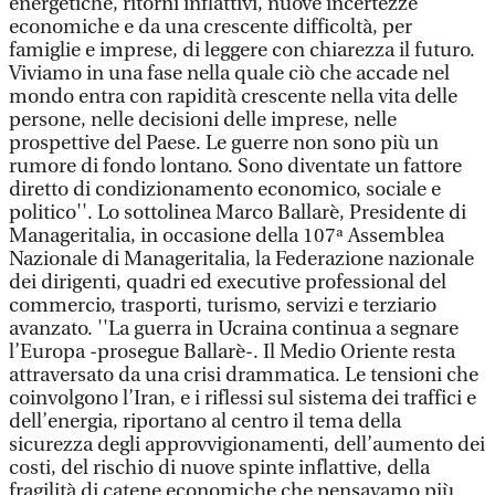
energetiche, ritorni inflattivi, nuove incertezze
economiche e da una crescente difficoltà, per
famiglie e imprese, di leggere con chiarezza il futuro.
Viviamo in una fase nella quale ciò che accade nel
mondo entra con rapidità crescente nella vita delle
persone, nelle decisioni delle imprese, nelle
prospettive del Paese. Le guerre non sono più un
rumore di fondo lontano. Sono diventate un fattore
diretto di condizionamento economico, sociale e
politico''. Lo sottolinea Marco Ballarè, Presidente di
Manageritalia, in occasione della 107ª Assemblea
Nazionale di Manageritalia, la Federazione nazionale
dei dirigenti, quadri ed executive professional del
commercio, trasporti, turismo, servizi e terziario
avanzato. ''La guerra in Ucraina continua a segnare
l’Europa -prosegue Ballarè-. Il Medio Oriente resta
attraversato da una crisi drammatica. Le tensioni che
coinvolgono l’Iran, e i riflessi sul sistema dei traffici e
dell’energia, riportano al centro il tema della
sicurezza degli approvvigionamenti, dell’aumento dei
costi, del rischio di nuove spinte inflattive, della
fragilità di catene economiche che pensavamo più