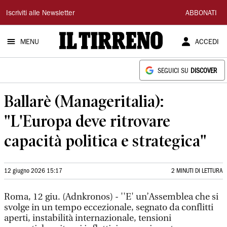
Il
Iscriviti alle Newsletter
ABBONATI
Tirreno
MENU
ACCEDI
SEGUICI SU
DISCOVER
Ballarè (Manageritalia):
"L'E uropa deve ritrovare
capacità politica e strategica"
12 giugno 2026 15:17
2 MINUTI DI LETTURA
Roma, 12 giu. (Adnkronos) - ''E' un’Assemblea che si
svolge in un tempo eccezionale, segnato da conflitti
aperti, instabilità internazionale, tensioni