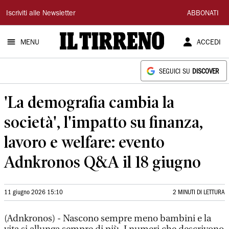
Il
Iscriviti alle Newsletter
ABBONATI
Tirreno
MENU
ACCEDI
SEGUICI SU
DISCOVER
'La demografia cambia la
società', l'impatto su finanza,
lavoro e welfare: evento
Adnkronos Q&A il 18 giugno
11 giugno 2026 15:10
2 MINUTI DI LETTURA
(Adnkronos) - Nascono sempre meno bambini e la