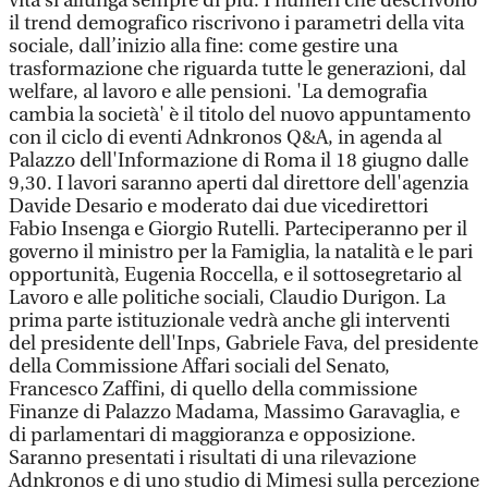
vita si allunga sempre di più. I numeri che descrivono
il trend demografico riscrivono i parametri della vita
sociale, dall’inizio alla fine: come gestire una
trasformazione che riguarda tutte le generazioni, dal
welfare, al lavoro e alle pensioni. 'La demografia
cambia la società' è il titolo del nuovo appuntamento
con il ciclo di eventi Adnkronos Q&A, in agenda al
Palazzo dell'Informazione di Roma il 18 giugno dalle
9,30. I lavori saranno aperti dal direttore dell'agenzia
Davide Desario e moderato dai due vicedirettori
Fabio Insenga e Giorgio Rutelli. Parteciperanno per il
governo il ministro per la Famiglia, la natalità e le pari
opportunità, Eugenia Roccella, e il sottosegretario al
Lavoro e alle politiche sociali, Claudio Durigon. La
prima parte istituzionale vedrà anche gli interventi
del presidente dell'Inps, Gabriele Fava, del presidente
della Commissione Affari sociali del Senato,
Francesco Zaffini, di quello della commissione
Finanze di Palazzo Madama, Massimo Garavaglia, e
di parlamentari di maggioranza e opposizione.
Saranno presentati i risultati di una rilevazione
Adnkronos e di uno studio di Mimesi sulla percezione