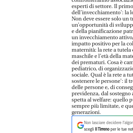
confronteranno associazio
esperti di settore. Il primo
dell’invecchiamento': la l
Non deve essere solo un 
un’opportunità di sviluppo
e della pianificazione pa
un invecchiamento attivo,
impatto positivo per la coll
maternità: la rete a tutela
maschile e l’età della ma
dei prematuri. Cosa è camb
pediatrico, di organizzazi
sociale. Qual è la rete a tu
sostenere le persone': il
delle persone e, di consegu
previdenza, dal sostegno a
spetta al welfare: quello p
sempre più limitate, e que
generazioni.
Non lasciare decidere l'algor
scegli
Il Tirreno
per le tue not