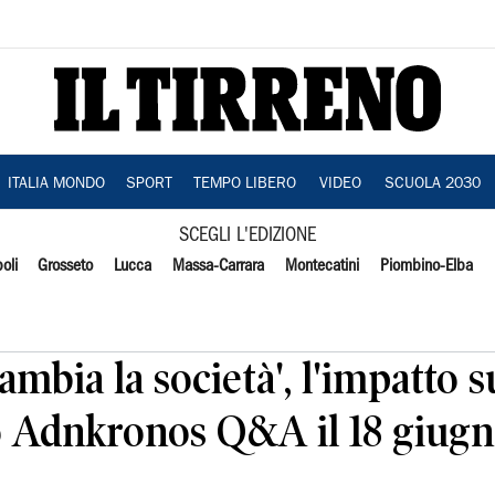
ITALIA MONDO
SPORT
TEMPO LIBERO
VIDEO
SCUOLA 2030
SCEGLI L'EDIZIONE
oli
Grosseto
Lucca
Massa-Carrara
Montecatini
Piombino-Elba
mbia la società', l'impatto s
to Adnkronos Q&A il 18 giug