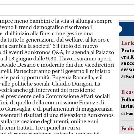
mpre meno bambini e la vita si allunga sempre
ivono il trend demografico riscrivono i
e, dall’inizio alla fine: come gestire una
a tutte le generazioni, dal welfare, al lavoro e
La ri
ia cambia la società' è il titolo del nuovo
Prato
o di eventi Adnkronos Q&A, in agenda al Palazzo
era 
il 18 giugno dalle 9,30. I lavori saranno aperti
succe
 Davide Desario e moderato dai due vicedirettori
sessu
telli. Parteciperanno per il governo il ministro
à e le pari opportunità, Eugenia Roccella, e il
di Pao
 alle politiche sociali, Claudio Durigon. La
vedrà anche gli interventi del presidente
Il ca
del presidente della Commissione Affari sociali
Follo
fini, di quello della commissione Finanze di
inviat
Garavaglia, e di parlamentari di maggioranza
di Iva
sentati i risultati di una rilevazione Adnkronos
sulla percezione degli utenti, online e sui
i temi trattati. Tre i panel in cui si
Fa di