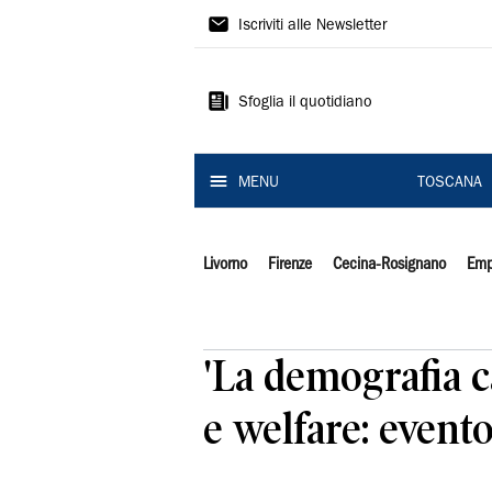
Il
Iscriviti alle Newsletter
Tirreno
Sfoglia il quotidiano
MENU
TOSCANA
Livorno
Firenze
Cecina-Rosignano
Emp
'La demografia ca
e welfare: even