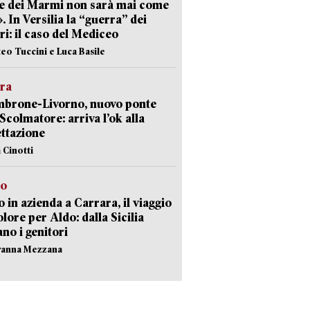
e dei Marmi non sarà mai come
». In Versilia la “guerra” dei
i: il caso del Mediceo
teo Tuccini e Luca Basile
era
mbrone-Livorno, nuovo ponte
 Scolmatore: arriva l’ok alla
ttazione
 Cinotti
to
 in azienda a Carrara, il viaggio
olore per Aldo: dalla Sicilia
ano i genitori
vanna Mezzana