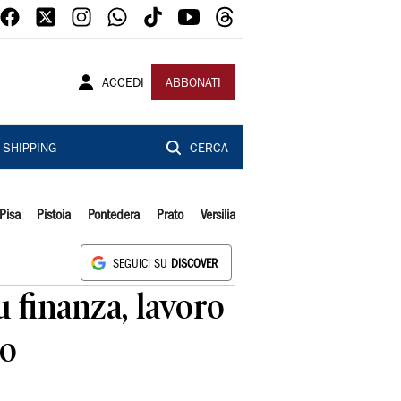
ACCEDI
ABBONATI
SHIPPING
CERCA
Pisa
Pistoia
Pontedera
Prato
Versilia
SEGUICI SU
DISCOVER
u finanza, lavoro
no