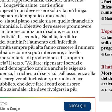
ni di rappresentanza, aziende, università,
«Fort
, 'Longevità: salute, costi e sfide
Ibiza
ongevità non deve essere solo vita più lunga.
rumor
traguardo demografico, ma anche
di Mat
, sia sul piano sociale sia su quello finanziario
trimoniale. L'obiettivo deve essere promuovere
L'op
 in buone condizioni di salute, e con un
ettività. Il secondo, 'Natalità, fertilità e
Cala
 dei bambini': l’aumento dell’infertilità
sullo
ternità sempre più alta fanno crescere il numero
proge
iato e come si può intervenire, a livello
di Luca
one sanitaria, di produzione e di supporto
tela? Il terzo, 'Welfare: ripensare i servizi e
Il lut
 trend demografico cambia anche le esigenze
Morto
enza, la richiesta di servizi. Dall’assistenza alla
del d
i caregiver all’inclusione, un ruolo chiave
arriv
ubblico, che deve fare i conti con risorse
llo aziendale, che deve rivolgersi a più
di Gio
itmo:
CLICCA QUI
izie su Google