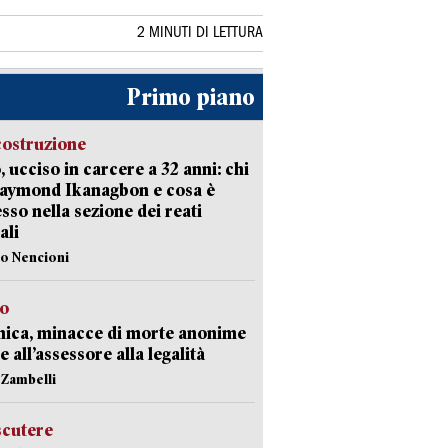
2 MINUTI DI LETTURA
Primo piano
costruzione
, ucciso in carcere a 32 anni: chi
Raymond Ikanagbon e cosa è
sso nella sezione dei reati
ali
lo Nencioni
so
nica, minacce di morte anonime
e all’assessore alla legalità
n Zambelli
scutere