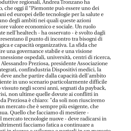
produttive regionali, Andrea Tronzano ha
o, che oggi il “Piemonte può essere uno dei
ani ed europei delle tecnologie per la salute e
uno degli ambiti nei quali queste azioni
ore valore economico e sociale. Un ruolo
 nell’healtech - ha osservato - è svolto dagli
presentano il punto di incontro tra bisogni di
ica e capacità organizzativa. La sfida che
re una governance stabile e una visione
nessione ospedali, università, centri di ricerca,
er Alessandro Preziosa, presidente Associazione
ntegrati, confindustria Dispositivi medici, la
 deve anche partire dalla capacità dell'ambito
liente in uno scenario particolarmente difficile
issuto negli scorsi anni, segnati da payback,
risi, non ultime quelle dovute ai conflitti in
o da Preziosa è chiaro: "da soli non riusciremo
i un mercato che è sempre più esigente, che
ua. Quello che facciamo di mestiere -
l mercato tecnologie nuove - deve radicarsi in
altrimenti facciamo fatica a continuare a