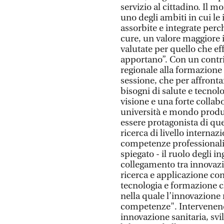
servizio al cittadino. Il m
uno degli ambiti in cui l
assorbite e integrate per
cure, un valore maggiore 
valutate per quello che ef
apportano”. Con un contrib
regionale alla formazione
sessione, che per affrontar
bisogni di salute e tecn
visione e una forte collabo
università e mondo produtt
essere protagonista di ques
ricerca di livello internaz
competenze professionali d
spiegato - il ruolo degli in
collegamento tra innovazio
ricerca e applicazione con
tecnologia e formazione c
nella quale l’innovazione n
competenze". Intervenendo
innovazione sanitaria, svil