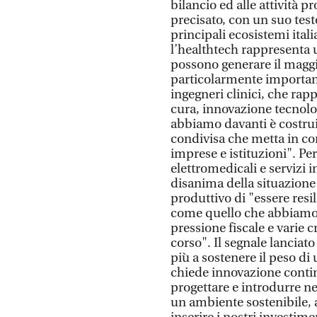
bilancio ed alle attività 
precisato, con un suo test
principali ecosistemi itali
l’healthtech rappresenta 
possono generare il maggi
particolarmente importante
ingegneri clinici, che rap
cura, innovazione tecnolog
abbiamo davanti è costrui
condivisa che metta in con
imprese e istituzioni". P
elettromedicali e servizi i
disanima della situazione
produttivo di "essere resi
come quello che abbiamo v
pressione fiscale e varie c
corso". Il segnale lanciat
più a sostenere il peso d
chiede innovazione contin
progettare e introdurre ne
un ambiente sostenibile, 