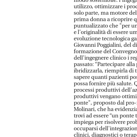
modo sostenibile: l’ingegn
utilizzo, ottimizzare i pr
solo parte, ma motore dell
prima donna a ricoprire q
puntualizzato che "per un
e l’originalità di essere u
evoluzione tecnologica gal
Giovanni Poggialini, del di
formazione del Convegno, 
dell’ingegnere clinico i 
passato: “Partecipare alla
ibridizzarla, riempirla di
sapere quanti pazienti po
possa fornire più salute. Q
processi produttivi dell’a
produttivi vengano ottimiz
ponte", proposto dal pro-r
Molinari, che ha evidenzia
trovi ad essere “un ponte t
impiega per risolvere probl
occuparsi dell'integrazione
clinici, diagnostici o ter