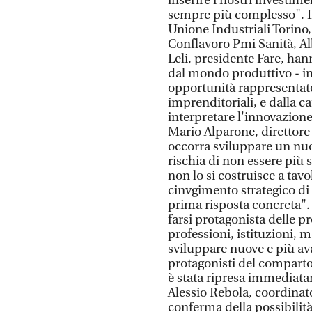
inserire i nostri investime
sempre più complesso". I
Unione Industriali Torino
Conflavoro Pmi Sanità, Al
Leli, presidente Fare, ha
dal mondo produttivo - in
opportunità rappresentate 
imprenditoriali, e dalla c
interpretare l'innovazion
Mario Alparone, direttore
occorra sviluppare un nuo
rischia di non essere più 
non lo si costruisce a tav
cinvgimento strategico di p
prima risposta concreta".
farsi protagonista delle pr
professioni, istituzioni,
sviluppare nuove e più av
protagonisti del comparto
è stata ripresa immediat
Alessio Rebola, coordinat
conferma della possibilità 