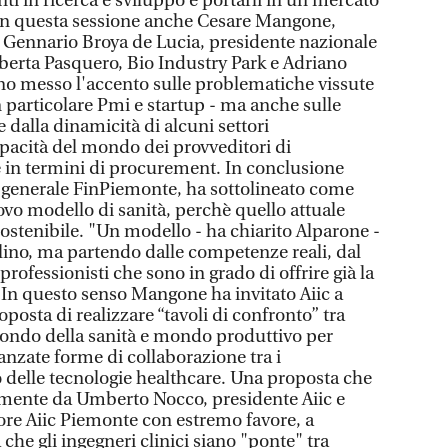
nti in ricerca e sviluppo e portarli in un mercato
n questa sessione anche Cesare Mangone,
, Gennario Broya de Lucia, presidente nazionale
berta Pasquero, Bio Industry Park e Adriano
nno messo l'accento sulle problematiche vissute
 particolare Pmi e startup - ma anche sulle
dalla dinamicità di alcuni settori
apacità del mondo dei provveditori di
e in termini di procurement. In conclusione
 generale FinPiemonte, ha sottolineato come
vo modello di sanità, perchè quello attuale
sostenibile. "Un modello - ha chiarito Alparone -
olino, ma partendo dalle competenze reali, dal
rofessionisti che sono in grado di offrire già la
 In questo senso Mangone ha invitato Aiic a
oposta di realizzare “tavoli di confronto” tra
 mondo della sanità e mondo produttivo per
anzate forme di collaborazione tra i
 delle tecnologie healthcare. Una proposta che
amente da Umberto Nocco, presidente Aiic e
ore Aiic Piemonte con estremo favore, a
che gli ingegneri clinici siano "ponte" tra