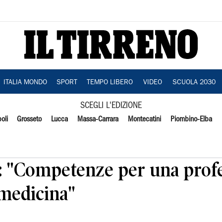
ITALIA MONDO
SPORT
TEMPO LIBERO
VIDEO
SCUOLA 2030
SCEGLI L'EDIZIONE
oli
Grosseto
Lucca
Massa-Carrara
Montecatini
Piombino-Elba
i: "Competenze per una prof
 medicina"