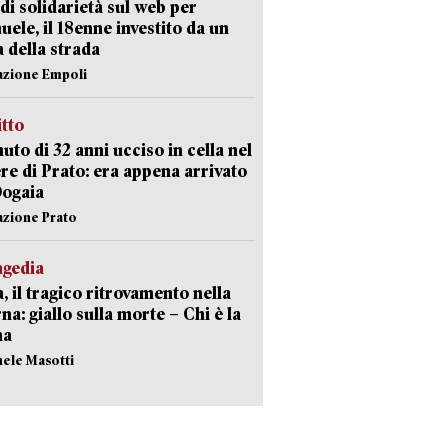
di solidarietà sul web per
ele, il 18enne investito da un
a della strada
azione Empoli
itto
uto di 32 anni ucciso in cella nel
re di Prato: era appena arrivato
Dogaia
azione Prato
agedia
, il tragico ritrovamento nella
rna: giallo sulla morte – Chi è la
ma
hele Masotti