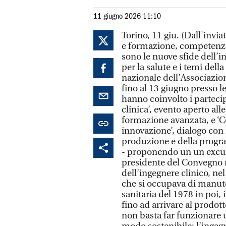
11 giugno 2026 11:10
Torino, 11 giu. (Dall'inv
e formazione, competenz
sono le nuove sfide dell’i
per la salute e i temi del
nazionale dell’Associazione
fino al 13 giugno presso l
hanno coinvolto i parteci
clinica’, evento aperto all
formazione avanzata, e ‘C
innovazione’, dialogo con 
produzione e della progr
- proponendo un un excur
presidente del Convegno n
dell’ingegnere clinico, nel
che si occupava di manute
sanitaria del 1978 in poi, 
fino ad arrivare al prodott
non basta far funzionare u