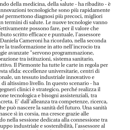
ondo della medicina, della salute - ha ribadito - è
e innovazioni tecnologiche sono più rapidamente
ché permettono diagnosi più precoci, migliori
in termini di salute. Le nuove tecnologie vanno
fettivamente possono fare, per il valore che
uto scritto efficace e puntuale, l'assessore
 Daniela Cameroni ha ricordato, nella seconda
e la trasformazione in atto nell’incrocio tra
ologie avanzate "servono programmazione,
razione tra istituzioni, sistema sanitario,
ivo. Il Piemonte ha tutte le carte in regola per
ta sfida: eccellenze universitarie, centri di
ionale, un tessuto industriale innovativo e
i altissimo livello. In questo scenario - ha
gegneri clinici è strategico, perché realizza il
ne tecnologica e bisogni assistenziali, tra
creta. E’ dall’alleanza tra competenze, ricerca,
he può nascere la sanità del futuro. Una sanità
asce sì in corsia, ma cresce grazie alle
 nella sessione dedicata alla connessione tra
uppo industriale e sostenibilità, l’assessore al