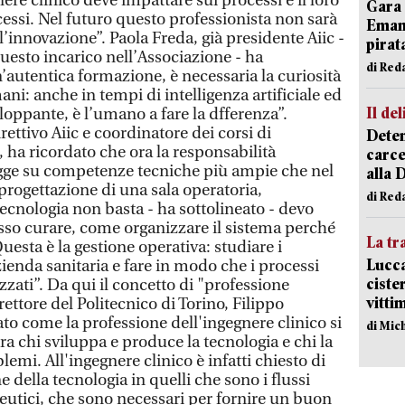
ere clinico deve impattare sui processi e il loro
Gara 
ocessi. Nel futuro questo professionista non sarà
Emanu
’innovazione”. Paola Freda, già presidente Aiic -
pirat
uesto incarico nell’Associazione - ha
di Red
’autentica formazione, è necessaria la curiosità
mani: anche in tempi di intelligenza artificiale ed
Il del
oppante, è l’umano a fare la dfferenza”.
rettivo Aiic e coordinatore dei corsi di
Deten
ha ricordato che ora la responsabilità
carce
regge su competenze tecniche più ampie che nel
alla 
 progettazione di una sala operatoria,
di Red
 tecnologia non basta - ha sottolineato - devo
sso curare, come organizzare il sistema perché
La tr
uesta è la gestione operativa: studiare i
Lucca
zienda sanitaria e fare in modo che i processi
ciste
zati”. Da qui il concetto di "professione
vitti
ettore del Politecnico di Torino, Filippo
to come la professione dell'ingegnere clinico si
di Mic
ra chi sviluppa e produce la tecnologia e chi la
emi. All'ingegnere clinico è infatti chiesto di
 della tecnologia in quelli che sono i flussi
apeutici, che sono necessari per fornire un buon