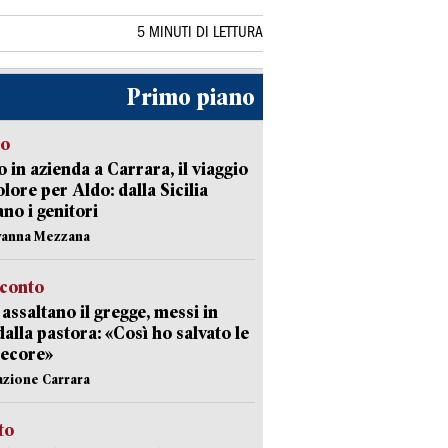
5 MINUTI DI LETTURA
Primo piano
to
 in azienda a Carrara, il viaggio
olore per Aldo: dalla Sicilia
ano i genitori
vanna Mezzana
cconto
i assaltano il gregge, messi in
dalla pastora: «Così ho salvato le
pecore»
azione Carrara
sto