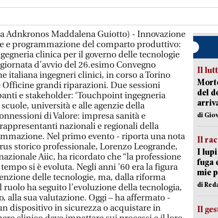
iata Adnkronos Maddalena Guiotto) - Innovazione
e e programmazione del comparto produttivo:
ngegneria clinica per il governo delle tecnologie
la giornata d’avvio del 26.esimo Convegno
Il lut
 italiana ingegneri clinici, in corso a Torino
Morto
e Officine grandi riparazioni. Due sessioni
del d
panti e stakeholder: ‘Touchpoint ingegneria
arriv
e scuole, università e alle agenzie della
onnessioni di Valore: impresa sanità e
di Gio
rappresentanti nazionali e regionali della
ammazione. Nel primo evento - riporta una nota
Il ra
us storico professionale, Lorenzo Leogrande,
I lup
azionale Aiic, ha ricordato che “la professione
fuga 
 tempo si è evoluta. Negli anni '60 era la figura
mie 
nzione delle tecnologie, ma, dalla riforma
di Red
il ruolo ha seguito l’evoluzione della tecnologia,
o, alla sua valutazione. Oggi – ha affermato -
n dispositivo in sicurezza o acquistare in
Il ge