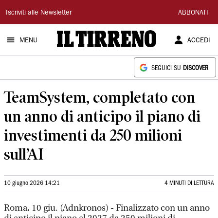
Il
Iscriviti alle Newsletter
ABBONATI
Tirreno
MENU
ACCEDI
SEGUICI SU
DISCOVER
TeamSystem, completato con
un anno di anticipo il piano di
investimenti da 250 milioni
sull’AI
10 giugno 2026 14:21
4 MINUTI DI LETTURA
Roma, 10 giu. (Adnkronos) - Finalizzato con un anno