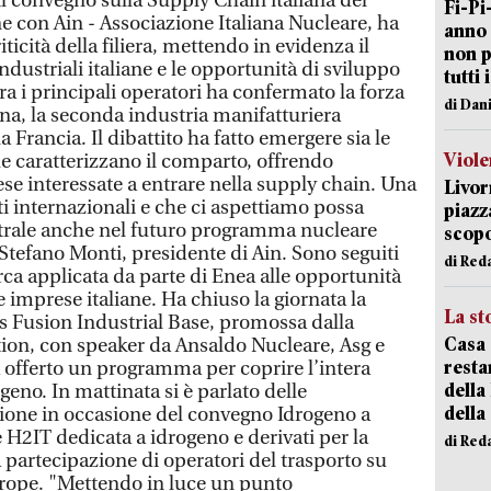
l convegno sulla Supply Chain italiana del
Fi-Pi
e con Ain - Associazione Italiana Nucleare, ha
anno 
iticità della filiera, mettendo in evidenza il
non p
dustriali italiane e le opportunità di sviluppo
tutti 
tra i principali operatori ha confermato la forza
di Dan
iana, la seconda industria manifatturiera
 Francia. Il dibattito ha fatto emergere sia le
Viole
he caratterizzano il comparto, offrendo
rese interessate a entrare nella supply chain. Una
Livor
ati internazionali e che ci aspettiamo possa
piazz
ntrale anche nel futuro programma nucleare
scopo
Stefano Monti, presidente di Ain. Sono seguiti
di Red
erca applicata da parte di Enea alle opportunità
 imprese italiane. Ha chiuso la giornata la
La st
s Fusion Industrial Base, promossa dalla
Casa 
ion, con speaker da Ansaldo Nucleare, Asg e
resta
offerto un programma per coprire l’intera
della
geno. In mattinata si è parlato delle
della
uzione in occasione del convegno Idrogeno a
e H2IT dedicata a idrogeno e derivati per la
di Red
a partecipazione di operatori del trasporto su
ope. "Mettendo in luce un punto