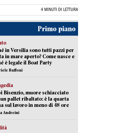
4 MINUTI DI LETTURA
Primo piano
nto
é in Versilia sono tutti pazzi per
sta in mare aperto? Come nasce e
é è legale il Boat Party
riele Buffoni
agedia
 Bisenzio, muore schiacciato
 un pallet ribaltato: è la quarta
ma sul lavoro in meno di 48 ore
na Andreini
lità