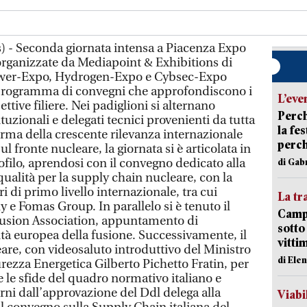
) - Seconda giornata intensa a Piacenza Expo
 organizzate da Mediapoint & Exhibitions di
Power-Expo, Hydrogen-Expo e Cybsec-Expo
programma di convegni che approfondiscono i
L’eve
ettive filiere. Nei padiglioni si alternano
Perch
ituzionali e delegati tecnici provenienti da tutta
la fe
nferma della crescente rilevanza internazionale
perch
ul fronte nucleare, la giornata si è articolata in
rofilo, aprendosi con il convegno dedicato alla
di Gab
qualità per la supply chain nucleare, con la
i di primo livello internazionale, tra cui
La tr
y e Fomas Group. In parallelo si è tenuto il
Campi
usion Association, appuntamento di
sotto
tà europea della fusione. Successivamente, il
vitti
are, con videosaluto introduttivo del Ministro
di Ele
rezza Energetica Gilberto Pichetto Fratin, per
e le sfide del quadro normativo italiano e
rni dall’approvazione del Ddl delega alla
Viabi