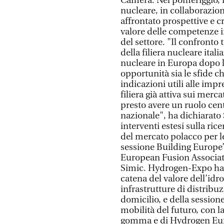
Camera. Nel pomeriggio, i
nucleare, in collaborazion
affrontato prospettive e cr
valore delle competenze in
del settore. "Il confronto 
della filiera nucleare ital
nucleare in Europa dopo la
opportunità sia le sfide c
indicazioni utili alle imp
filiera già attiva sui merc
presto avere un ruolo ce
nazionale", ha dichiarato 
interventi estesi sulla ric
del mercato polacco per le
sessione Building Europe’
European Fusion Associat
Simic. Hydrogen-Expo ha 
catena del valore dell’idro
infrastrutture di distrib
domicilio, e della session
mobilità del futuro, con l
gomma e di Hydrogen Eur