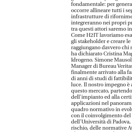
fondamentale: per generar
occorre allineare tutti i 
infrastrutture di rifornime
integreranno nei propri p
tra questi attori saremo in
Come H2IT lavoriamo esatt
gli stakeholder e creare l
raggiungano davvero chi n
ha dichiarato Cristina Mag
Idrogeno. Simone Mausol
Manager di Bureau Veritas 
finalmente arrivato alla f
di anni di studi di fattibi
luce. Il nostro impegno è 
questo mercato, partendo d
dell'impianto ed alla certi
applicazioni nel panorama 
quadro normativo in evol
con il coinvolgimento del 
dell’Università di Padova, 
rischio, delle normative At