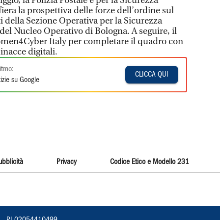
gio, la Polizia Postale e per la Sicurezza
iera la prospettiva delle forze dell’ordine sul
i della Sezione Operativa per la Sicurezza
del Nucleo Operativo di Bologna. A seguire, il
omen4Cyber Italy per completare il quadro con
inacce digitali.
itmo:
CLICCA QUI
izie su Google
ubblicità
Privacy
Codice Etico e Modello 231
vorno – PI 02054410499