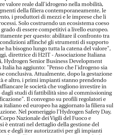
e valore reale dall'idrogeno nella mobilità,
segmenti della filiera contemporaneamente, le
nto, i produttori di mezzi e le imprese che li
rocessi. Solo costruendo un ecosistema coeso
 grado di essere competitivi a livello europeo.
amente per questo: abilitare il confronto tra
e condizioni affinché gli strumenti di supporto
e ha bisogno lungo tutta la catena del valore",
gi, direttrice di H2IT - Associazione Italiana
i, Hydrogen Senior Business Development
Italia ha aggiunto: "Penso che l'idrogeno sia
ase conclusiva. Attualmente, dopo la gestazione
lità e altro, i primi impianti stanno prendendo
affiancare le società che vogliono investire in
agli studi di fattibilità sino al commissioning
ficazione". Il convegno su profili regolatori e
italiano ed europeo ha aggiornato la filiera sul
uzione. Nel pomeriggio l’Hydrogen Safety Day,
Corpo Nazionale dei Vigili del Fuoco e
si è entrati nel dettaglio della gestione del
ex e degli iter autorizzativi per gli impianti