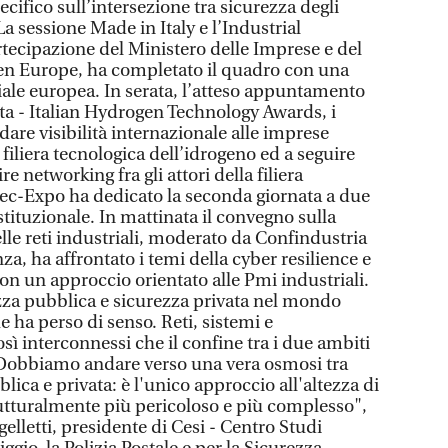
cifico sull’intersezione tra sicurezza degli
La sessione Made in Italy e l’Industrial
rtecipazione del Ministero delle Imprese e del
gen Europe, ha completato il quadro con una
riale europea. In serata, l’atteso appuntamento
hta - Italian Hydrogen Technology Awards, i
dare visibilità internazionale alle imprese
 filiera tecnologica dell’idrogeno ed a seguire
e networking fra gli attori della filiera
bsec-Expo ha dedicato la seconda giornata a due
stituzionale. In mattinata il convegno sulla
lle reti industriali, moderato da Confindustria
a, ha affrontato i temi della cyber resilience e
on un approccio orientato alle Pmi industriali.
ezza pubblica e sicurezza privata nel mondo
he ha perso di senso. Reti, sistemi e
osì interconnessi che il confine tra i due ambiti
e. Dobbiamo andare verso una vera osmosi tra
lica e privata: è l'unico approccio all'altezza di
utturalmente più pericoloso e più complesso",
lletti, presidente di Cesi - Centro Studi