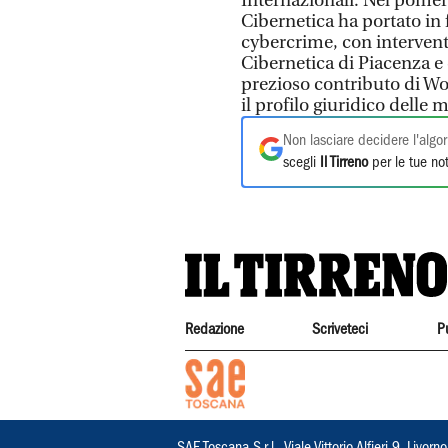
Internazionali. Nel pomerig
Cibernetica ha portato in f
cybercrime, con intervent
Cibernetica di Piacenza e 
prezioso contributo di W
il profilo giuridico delle m
Non lasciare decidere l'algor
scegli
Il Tirreno
per le tue not
Redazione
Scriveteci
P
SAE Toscana S.r.l., Viale Vittorio Alfieri 9, Li