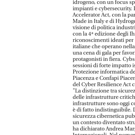
idrogeno, con un focus spe
impianti e cybersecurity. 
Accelerator Act, con la pa
Made in Italy e di Hydro
visione di politica indust
con la 4ª edizione degli I
riconoscimenti ideati per 
italiane che operano nella
una cena di gala per favorir
protagonisti in fiera. Cy
sessioni di forte impatto i
Protezione informatica de
Piacenza e Confapi Piacenz
del Cyber Resilience Act c
"La distinzione tra sicur
delle infrastrutture critic
infrastrutture sono oggi c
è di fatto indistinguibil
sicurezza cibernetica pubb
un contesto diventato str
ha dichiarato Andrea Marge