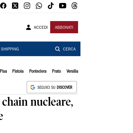
ACCEDI
ABBONATI
SHIPPING
CERCA
Pisa
Pistoia
Pontedera
Prato
Versilia
SEGUICI SU
DISCOVER
 chain nucleare,
e