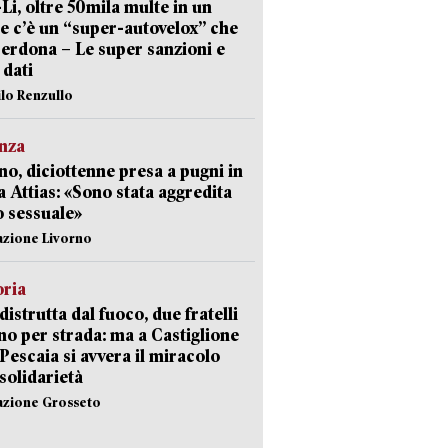
-Li, oltre 50mila multe in un
e c’è un “super-autovelox” che
erdona – Le super sanzioni e
i dati
ilo Renzullo
nza
no, diciottenne presa a pugni in
a Attias: «Sono stata aggredita
 sessuale»
azione Livorno
oria
distrutta dal fuoco, due fratelli
no per strada: ma a Castiglione
 Pescaia si avvera il miracolo
 solidarietà
azione Grosseto