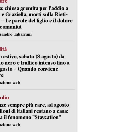
lore
: chiesa gremita per l'addio a
 e Graziella, morti sulla Rieti-
 – Le parole del figlio e il dolore
 comunità
ssandro Tabarrani
lità
 estivo, sabato (8 agosto) da
no nero e traffico intenso fino a
agosto – Quando conviene
re
azione web
udio
ze sempre più care, ad agosto
lioni di italiani restano a casa:
a il fenomeno "Staycation"
azione web