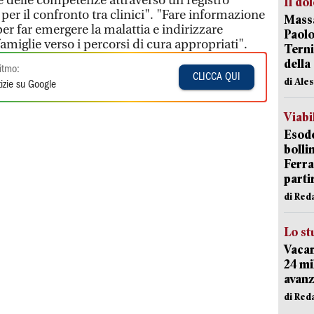
ne delle competenze attraverso un registro
Il do
per il confronto tra clinici". "Fare informazione
Massa
per far emergere la malattia e indirizzare
Paolo
amiglie verso i percorsi di cura appropriati".
Terni
della
itmo:
CLICCA QUI
di Ale
izie su Google
Viabi
Esodo
bolli
Ferr
parti
di Red
Lo st
Vacan
24 mi
avanz
di Red