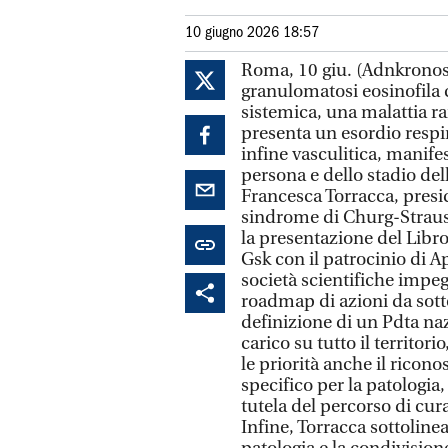
10 giugno 2026 18:57
Roma, 10 giu. (Adnkronos
granulomatosi eosinofila 
sistemica, una malattia r
presenta un esordio respir
infine vasculitica, manife
persona e dello stadio dell
Francesca Torracca, presi
sindrome di Churg-Straus
la presentazione del Libro
Gsk con il patrocinio di A
società scientifiche impe
roadmap di azioni da sottop
definizione di un Pdta naz
carico su tutto il territor
le priorità anche il ricon
specifico per la patologia,
tutela del percorso di cura
Infine, Torracca sottoline