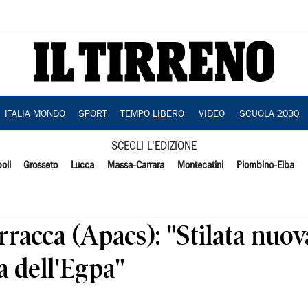
ITALIA MONDO
SPORT
TEMPO LIBERO
VIDEO
SCUOLA 2030
SCEGLI L'EDIZIONE
oli
Grosseto
Lucca
Massa-Carrara
Montecatini
Piombino-Elba
orracca (Apacs): "Stilata nuo
a dell'Egpa"