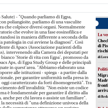
 Salute) - "Quando parliamo di Egpa,
con poliangioite, parliamo di una vasculite
ara che colpisce diversi organi. Normalmente
atorio che evolve in una fase eosinofilica e
La ve
standosi in maniera differente a seconda della
Check
a patologia in cui avviene la diagnosi". Così
di Pis
dente di Apacs (Associazione pazienti della
risch
s), intervenendo alla Camera dei deputati per
 bianco 'Storie di vita con Egpa', promosso da
di Lor
pacs Aps, di Egpa Study Group e delle principali
gnate in quest'area. "Abbiamo elaborato una
Polit
orre alle istituzioni - spiega - a partire dalla
Migra
ionale, per garantire uniformità nella presa in
Madri
io, oggi caratterizzato da forti disomogeneità". Tra
front
oscimento dell'invalidità: "Non esiste un codice
arriva
 ma è fondamentale per garantire il diritto alla
di Red
, anche per chi lavora o assiste un familiare".
a la necessità di "una definizione univoca della