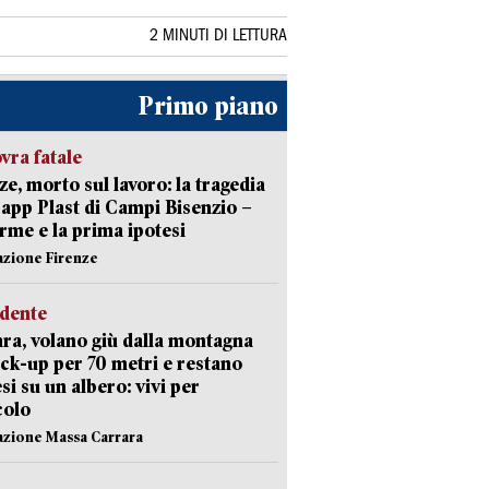
2 MINUTI DI LETTURA
Primo piano
ra fatale
ze, morto sul lavoro: la tragedia
Capp Plast di Campi Bisenzio –
arme e la prima ipotesi
azione Firenze
idente
ra, volano giù dalla montagna
ick-up per 70 metri e restano
si su un albero: vivi per
colo
azione Massa Carrara