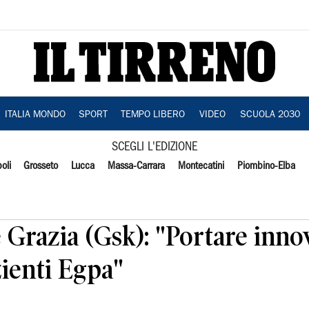
ITALIA MONDO
SPORT
TEMPO LIBERO
VIDEO
SCUOLA 2030
SCEGLI L'EDIZIONE
oli
Grosseto
Lucca
Massa-Carrara
Montecatini
Piombino-Elba
e Grazia (Gsk): "Portare inn
zienti Egpa"