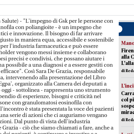
Salute) - "L'impegno di Gsk per le persone con
nofila con poliangioite - è un impegno che
ici e innovazione. Il bisogno di far arrivare
giusto in maniera equa, accessibile e sostenibile
Manov
 per l'industria farmaceutica e può essere
Firen
akeholder vengono messi insieme e collaborano
alla 
rsi precisi e condivisi, che possano aiutare i
L'all
ma possibile a una diagnosi e a essere gestiti con
efficace". Così Sara De Grazia, responsabile
di Red
ia, intervenendo alla presentazione del Libro
 Egpa', organizzato alla Camera dei deputati a
L’inc
o oggi - sottolinea - rappresenta uno strumento
Carra
ndio di esperienze, bisogni e criticità nel
col p
rsone con granulomatosi eosinofila con
sospe
l'incontro è stata presentata la voce dei pazienti
mira
 una serie di azioni che ci auguriamo vengano
di Red
uzioni. Dal punto di vista dell'industria
 Grazia - ciò che siamo chiamati a fare, anche a