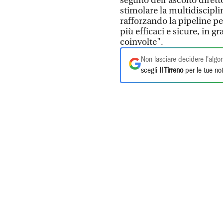
seguito dell'ascolto dirett
stimolare la multidisciplin
rafforzando la pipeline p
più efficaci e sicure, in g
coinvolte".
Non lasciare decidere l'algor
scegli
Il Tirreno
per le tue not