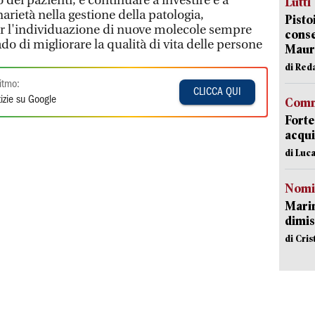
o dei pazienti, è continuare a investire e a
Lutti
arietà nella gestione della patologia,
Pisto
er l'individuazione di nuove molecole sempre
conse
rado di migliorare la qualità di vita delle persone
Mauro
di Red
itmo:
CLICCA QUI
izie su Google
Comm
Forte
acqui
di Luca
Nomi
Mari
dimis
di Cri