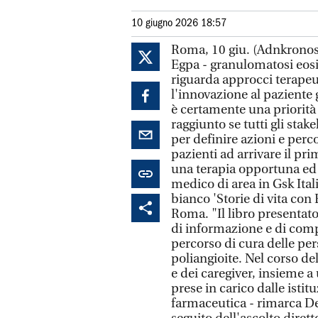
10 giugno 2026 18:57
Roma, 10 giu. (Adnkronos 
Egpa - granulomatosi eosi
riguarda approcci terapeut
l'innovazione al paziente 
è certamente una priorità
raggiunto se tutti gli st
per definire azioni e perco
pazienti ad arrivare il pri
una terapia opportuna ed 
medico di area in Gsk Ital
bianco 'Storie di vita con
Roma. "Il libro presentat
di informazione e di compe
percorso di cura delle pe
poliangioite. Nel corso del
e dei caregiver, insieme a
prese in carico dalle istit
farmaceutica - rimarca De