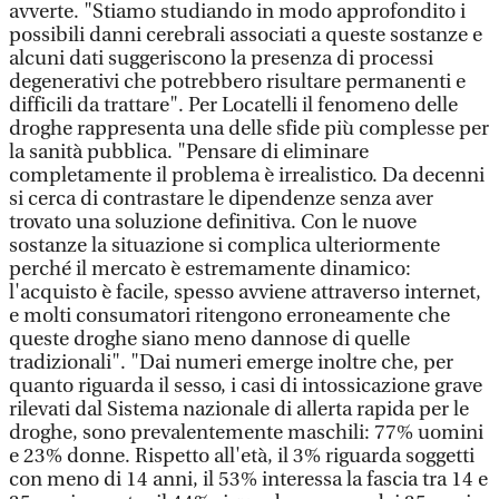
avverte. "Stiamo studiando in modo approfondito i
possibili danni cerebrali associati a queste sostanze e
alcuni dati suggeriscono la presenza di processi
degenerativi che potrebbero risultare permanenti e
difficili da trattare". Per Locatelli il fenomeno delle
droghe rappresenta una delle sfide più complesse per
la sanità pubblica. "Pensare di eliminare
completamente il problema è irrealistico. Da decenni
si cerca di contrastare le dipendenze senza aver
trovato una soluzione definitiva. Con le nuove
sostanze la situazione si complica ulteriormente
perché il mercato è estremamente dinamico:
l'acquisto è facile, spesso avviene attraverso internet,
e molti consumatori ritengono erroneamente che
queste droghe siano meno dannose di quelle
tradizionali". "Dai numeri emerge inoltre che, per
quanto riguarda il sesso, i casi di intossicazione grave
rilevati dal Sistema nazionale di allerta rapida per le
droghe, sono prevalentemente maschili: 77% uomini
e 23% donne. Rispetto all'età, il 3% riguarda soggetti
con meno di 14 anni, il 53% interessa la fascia tra 14 e