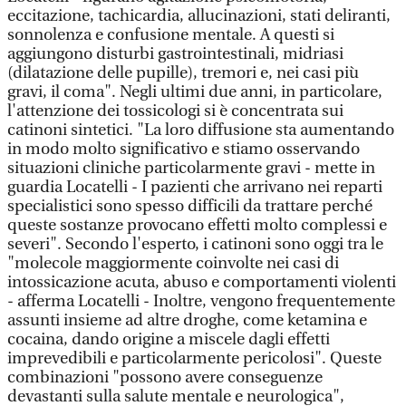
eccitazione, tachicardia, allucinazioni, stati deliranti,
sonnolenza e confusione mentale. A questi si
aggiungono disturbi gastrointestinali, midriasi
(dilatazione delle pupille), tremori e, nei casi più
gravi, il coma". Negli ultimi due anni, in particolare,
l'attenzione dei tossicologi si è concentrata sui
catinoni sintetici. "La loro diffusione sta aumentando
in modo molto significativo e stiamo osservando
situazioni cliniche particolarmente gravi - mette in
guardia Locatelli - I pazienti che arrivano nei reparti
specialistici sono spesso difficili da trattare perché
queste sostanze provocano effetti molto complessi e
severi". Secondo l'esperto, i catinoni sono oggi tra le
"molecole maggiormente coinvolte nei casi di
intossicazione acuta, abuso e comportamenti violenti
- afferma Locatelli - Inoltre, vengono frequentemente
assunti insieme ad altre droghe, come ketamina e
cocaina, dando origine a miscele dagli effetti
imprevedibili e particolarmente pericolosi". Queste
combinazioni "possono avere conseguenze
devastanti sulla salute mentale e neurologica",