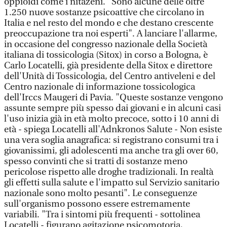
oppioidi come i nitazeni. "Sono alcune delle oltre
1.250 nuove sostanze psicoattive che circolano in
Italia e nel resto del mondo e che destano crescente
preoccupazione tra noi esperti". A lanciare l'allarme,
in occasione del congresso nazionale della Società
italiana di tossicologia (Sitox) in corso a Bologna, è
Carlo Locatelli, già presidente della Sitox e direttore
dell'Unità di Tossicologia, del Centro antiveleni e del
Centro nazionale di informazione tossicologica
dell'Irccs Maugeri di Pavia. "Queste sostanze vengono
assunte sempre più spesso dai giovani e in alcuni casi
l'uso inizia già in età molto precoce, sotto i 10 anni di
età - spiega Locatelli all'Adnkronos Salute - Non esiste
una vera soglia anagrafica: si registrano consumi tra i
giovanissimi, gli adolescenti ma anche tra gli over 60,
spesso convinti che si tratti di sostanze meno
pericolose rispetto alle droghe tradizionali. In realtà
gli effetti sulla salute e l'impatto sul Servizio sanitario
nazionale sono molto pesanti". Le conseguenze
sull'organismo possono essere estremamente
variabili. "Tra i sintomi più frequenti - sottolinea
Locatelli - figurano agitazione psicomotoria,