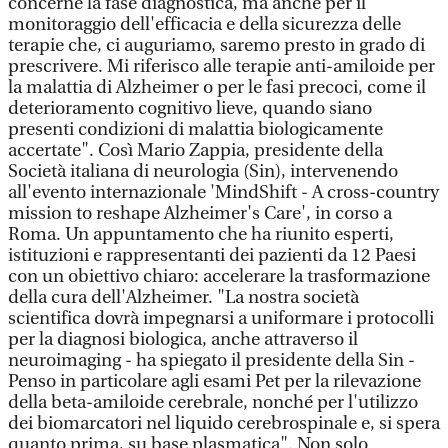
concerne la fase diagnostica, ma anche per il
monitoraggio dell'efficacia e della sicurezza delle
terapie che, ci auguriamo, saremo presto in grado di
prescrivere. Mi riferisco alle terapie anti-amiloide per
la malattia di Alzheimer o per le fasi precoci, come il
deterioramento cognitivo lieve, quando siano
presenti condizioni di malattia biologicamente
accertate". Così Mario Zappia, presidente della
Società italiana di neurologia (Sin), intervenendo
all'evento internazionale 'MindShift - A cross-country
mission to reshape Alzheimer's Care', in corso a
Roma. Un appuntamento che ha riunito esperti,
istituzioni e rappresentanti dei pazienti da 12 Paesi
con un obiettivo chiaro: accelerare la trasformazione
della cura dell'Alzheimer. "La nostra società
scientifica dovrà impegnarsi a uniformare i protocolli
per la diagnosi biologica, anche attraverso il
neuroimaging - ha spiegato il presidente della Sin -
Penso in particolare agli esami Pet per la rilevazione
della beta-amiloide cerebrale, nonché per l'utilizzo
dei biomarcatori nel liquido cerebrospinale e, si spera
quanto prima, su base plasmatica". Non solo