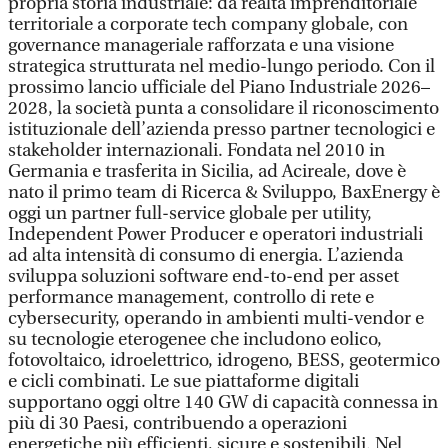
propria storia industriale: da realtà imprenditoriale
territoriale a corporate tech company globale, con
governance manageriale rafforzata e una visione
strategica strutturata nel medio-lungo periodo. Con il
prossimo lancio ufficiale del Piano Industriale 2026–
2028, la società punta a consolidare il riconoscimento
istituzionale dell’azienda presso partner tecnologici e
stakeholder internazionali. Fondata nel 2010 in
Germania e trasferita in Sicilia, ad Acireale, dove è
nato il primo team di Ricerca & Sviluppo, BaxEnergy è
oggi un partner full-service globale per utility,
Independent Power Producer e operatori industriali
ad alta intensità di consumo di energia. L’azienda
sviluppa soluzioni software end-to-end per asset
performance management, controllo di rete e
cybersecurity, operando in ambienti multi-vendor e
su tecnologie eterogenee che includono eolico,
fotovoltaico, idroelettrico, idrogeno, BESS, geotermico
e cicli combinati. Le sue piattaforme digitali
supportano oggi oltre 140 GW di capacità connessa in
più di 30 Paesi, contribuendo a operazioni
energetiche più efficienti, sicure e sostenibili. Nel