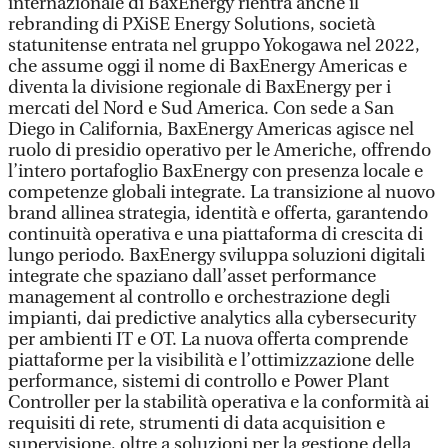
internazionale di BaxEnergy rientra anche il
rebranding di PXiSE Energy Solutions, società
statunitense entrata nel gruppo Yokogawa nel 2022,
che assume oggi il nome di BaxEnergy Americas e
diventa la divisione regionale di BaxEnergy per i
mercati del Nord e Sud America. Con sede a San
Diego in California, BaxEnergy Americas agisce nel
ruolo di presidio operativo per le Americhe, offrendo
l’intero portafoglio BaxEnergy con presenza locale e
competenze globali integrate. La transizione al nuovo
brand allinea strategia, identità e offerta, garantendo
continuità operativa e una piattaforma di crescita di
lungo periodo. BaxEnergy sviluppa soluzioni digitali
integrate che spaziano dall’asset performance
management al controllo e orchestrazione degli
impianti, dai predictive analytics alla cybersecurity
per ambienti IT e OT. La nuova offerta comprende
piattaforme per la visibilità e l’ottimizzazione delle
performance, sistemi di controllo e Power Plant
Controller per la stabilità operativa e la conformità ai
requisiti di rete, strumenti di data acquisition e
supervisione, oltre a soluzioni per la gestione della