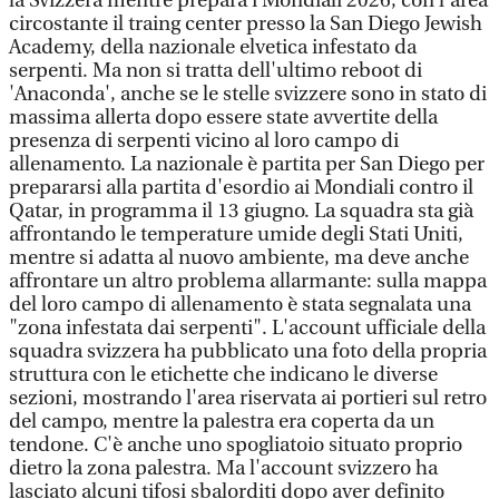
la Svizzera mentre prepara i Mondiali 2026, con l'area
circostante il traing center presso la San Diego Jewish
Academy, della nazionale elvetica infestato da
serpenti. Ma non si tratta dell'ultimo reboot di
'Anaconda', anche se le stelle svizzere sono in stato di
massima allerta dopo essere state avvertite della
presenza di serpenti vicino al loro campo di
allenamento. La nazionale è partita per San Diego per
prepararsi alla partita d'esordio ai Mondiali contro il
Qatar, in programma il 13 giugno. La squadra sta già
affrontando le temperature umide degli Stati Uniti,
mentre si adatta al nuovo ambiente, ma deve anche
affrontare un altro problema allarmante: sulla mappa
del loro campo di allenamento è stata segnalata una
"zona infestata dai serpenti". L'account ufficiale della
squadra svizzera ha pubblicato una foto della propria
struttura con le etichette che indicano le diverse
sezioni, mostrando l'area riservata ai portieri sul retro
del campo, mentre la palestra era coperta da un
tendone. C'è anche uno spogliatoio situato proprio
dietro la zona palestra. Ma l'account svizzero ha
lasciato alcuni tifosi sbalorditi dopo aver definito