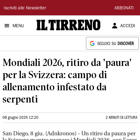
Il
Iscriviti alle Newsletter
ABBONATI
Tirreno
MENU
ACCEDI
SEGUICI SU
DISCOVER
Mondiali 2026, ritiro da 'paura'
per la Svizzera: campo di
allenamento infestato da
serpenti
08 giugno 2026 12:20
2 MINUTI DI LETTURA
San Diego, 8 giu. (Adnkronos) - Un ritiro da paura per