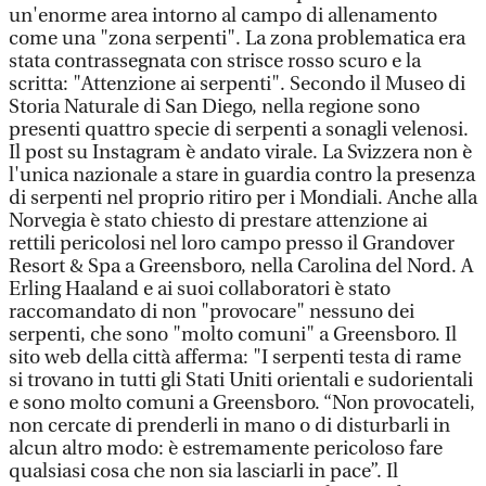
un'enorme area intorno al campo di allenamento
come una "zona serpenti". La zona problematica era
stata contrassegnata con strisce rosso scuro e la
scritta: "Attenzione ai serpenti". Secondo il Museo di
Storia Naturale di San Diego, nella regione sono
presenti quattro specie di serpenti a sonagli velenosi.
Il post su Instagram è andato virale. La Svizzera non è
l'unica nazionale a stare in guardia contro la presenza
di serpenti nel proprio ritiro per i Mondiali. Anche alla
Norvegia è stato chiesto di prestare attenzione ai
rettili pericolosi nel loro campo presso il Grandover
Resort & Spa a Greensboro, nella Carolina del Nord. A
Erling Haaland e ai suoi collaboratori è stato
raccomandato di non "provocare" nessuno dei
serpenti, che sono "molto comuni" a Greensboro. Il
sito web della città afferma: "I serpenti testa di rame
si trovano in tutti gli Stati Uniti orientali e sudorientali
e sono molto comuni a Greensboro. “Non provocateli,
non cercate di prenderli in mano o di disturbarli in
alcun altro modo: è estremamente pericoloso fare
qualsiasi cosa che non sia lasciarli in pace”. Il