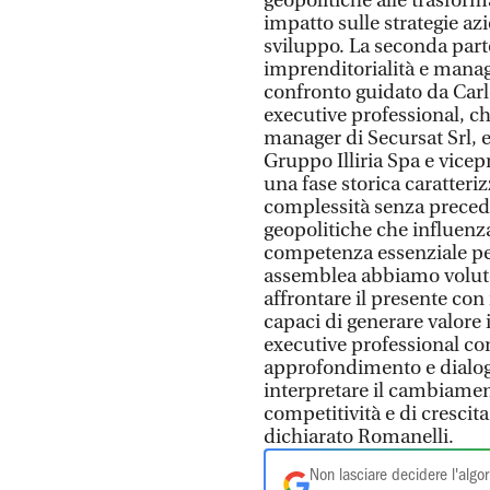
geopolitiche alle trasfor
impatto sulle strategie azi
sviluppo. La seconda parte
imprenditorialità e manag
confronto guidato da Carl
executive professional, c
manager di Secursat Srl, 
Gruppo Illiria Spa e vice
una fase storica caratteri
complessità senza prece
geopolitiche che influenz
competenza essenziale pe
assemblea abbiamo voluto o
affrontare il presente con
capaci di generare valore 
executive professional c
approfondimento e dialogo
interpretare il cambiamen
competitività e di crescita
dichiarato Romanelli.
Non lasciare decidere l'algor