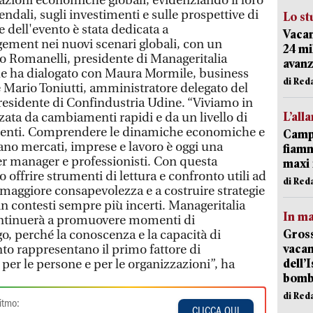
mazioni economiche globali, evidenziando il loro
endali, sugli investimenti e sulle prospettive di
Lo st
 dell'evento è stata dedicata a
Vacan
ement nei nuovi scenari globali, con un
24 mi
o Romanelli, presidente di Manageritalia
avanz
he ha dialogato con Maura Mormile, business
di Red
e Mario Toniutti, amministratore delegato del
presidente di Confindustria Udine. “Viviamo in
L’all
zzata da cambiamenti rapidi e da un livello di
denti. Comprendere le dinamiche economiche e
Campi
ano mercati, imprese e lavoro è oggi una
fiamm
r manager e professionisti. Con questa
maxi 
ffrire strumenti di lettura e confronto utili ad
di Red
 maggiore consapevolezza e a costruire strategie
in contesti sempre più incerti. Manageritalia
In ma
ontinuerà a promuovere momenti di
Gross
, perché la conoscenza e la capacità di
vacan
to rappresentano il primo fattore di
dell’
 per le persone e per le organizzazioni”, ha
bom
di Red
itmo:
CLICCA QUI