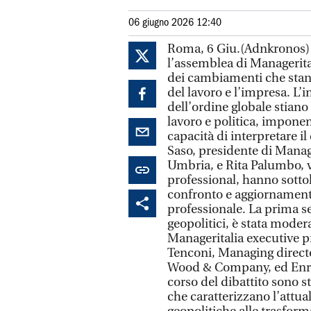
06 giugno 2026 12:40
Roma, 6 Giu.(Adnkronos) - 
l’assemblea di Managerital
dei cambiamenti che stan
del lavoro e l’impresa. L
dell’ordine globale stiano
lavoro e politica, impone
capacità di interpretare 
Saso, presidente di Mana
Umbria, e Rita Palumbo, v
professional, hanno sottol
confronto e aggiornamento
professionale. La prima s
geopolitici, è stata mode
Manageritalia executive p
Tenconi, Managing direct
Wood & Company, ed Enrico
corso del dibattito sono sta
che caratterizzano l’attua