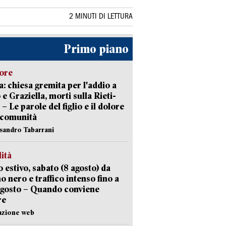
2 MINUTI DI LETTURA
Primo piano
lore
: chiesa gremita per l'addio a
 e Graziella, morti sulla Rieti-
 – Le parole del figlio e il dolore
 comunità
ssandro Tabarrani
lità
 estivo, sabato (8 agosto) da
no nero e traffico intenso fino a
agosto – Quando conviene
re
azione web