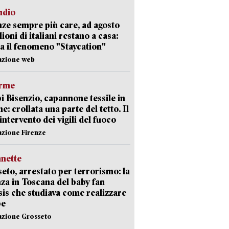
udio
ze sempre più care, ad agosto
lioni di italiani restano a casa:
a il fenomeno "Staycation"
azione web
arme
 Bisenzio, capannone tessile in
e: crollata una parte del tetto. Il
intervento dei vigili del fuoco
azione Firenze
nette
eto, arrestato per terrorismo: la
za in Toscana del baby fan
Isis che studiava come realizzare
be
azione Grosseto