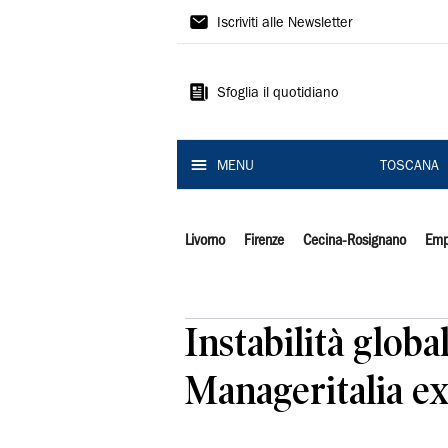
Il
Iscriviti alle Newsletter
Tirreno
Sfoglia il quotidiano
MENU
TOSCANA
Livorno
Firenze
Cecina-Rosignano
Emp
Instabilità globa
Manageritalia ex