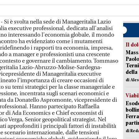
Si è svolta nella sede di Manageritalia Lazio
ia executive professional, dedicata all’analisi
no interessando l’economia globale, il mondo
’incontro ha evidenziato come i mutamenti
Il do
 ridefinendo i rapporti tra economia, impresa,
Massa
ndo a manager e professionisti una crescente
Paolo
il contesto e governare il cambiamento. Tommaso
Terni
geritalia Lazio-Abruzzo-Molise-Sardegna-
della
icepresidente di Manageritalia executive
ineato l’importanza di creare occasioni di
di Ale
 su temi strategici per la classe manageriale e
essione, incentrata sugli scenari economici e
Viabi
rata da Donatello Aspromonte, vicepresidente di
Esodo
rofessional. Hanno partecipato Raffaella
bolli
or di Ada Economics e Chief economist di
Ferr
 Verga, Senior geopolitical strategist. Nel
parti
ti approfonditi i principali fattori di instabilità
di Red
le scenario internazionale, dalle tensioni