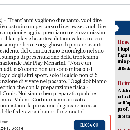
 - "Trent'anni vogliono dire tanto, vuol dire
i è costruito un percorso di certezze, vuol dire
i campioni e oggi si premiano tre giovannissimi
l fair play è la sintesi di tanti valori, tra cui
Il ra
arà sempre fiero e orgoglioso di portare avanti
I lup
residente del Coni Luciano Buonfiglio nel suo
fuga 
a stampa di presentazione della trentesima
mie 
nazionale Fair Play Menarini. "Non è un
piadi, così come non un sono miracolo i
di Red
ley e degli altri sport, solo il calcio non ci è
sunzione di vivere nel passato. "Oggi dobbiamo
Il rit
 tecnica che con la preparazione fisica -
Addio
el Coni-. Noi siamo ben preparati, qualche
vita 
 ma a Milano-Cortina siamo arrivati a
sull’
nonostante la pressione di giocare in casa.
prof,
ra delle federazioni hanno funzionato".
di Mar
itmo:
CLICCA QUI
izie su Google