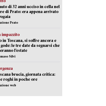
itto
uto di 32 anni ucciso in cella nel
re di Prato: era appena arrivato
Dogaia
azione Prato
 impazzito
 in Toscana, si soffre ancora e
i gode: le tre date da segnarsi che
eranno l’estate
maso Silvi
ergenza
scana brucia, giornata critica:
e roghi in poche ore
azione web