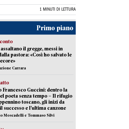
1 MINUTI DI LETTURA
Primo piano
cconto
i assaltano il gregge, messi in
dalla pastora: «Così ho salvato le
pecore»
azione Carrara
ratto
 Francesco Guccini: dentro la
del poeta senza tempo – Il rifugio
appennino toscano, gli inizi da
 il successo e l’ultima canzone
io Moscadelli e Tommaso Silvi