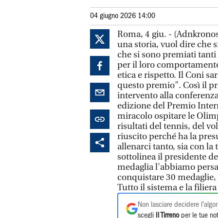
04 giugno 2026 14:00
Roma, 4 giu. - (Adnkronos)
una storia, vuol dire che s
che si sono premiati tant
per il loro comportamento. I
etica e rispetto. Il Coni s
questo premio". Così il p
intervento alla conferenz
edizione del Premio Inter
miracolo ospitare le Olim
risultati del tennis, del vol
riuscito perché ha la pre
allenarci tanto, sia con la
sottolinea il presidente d
medaglia l'abbiamo persa
conquistare 30 medaglie, 
Tutto il sistema e la filie
Non lasciare decidere l'algor
scegli
Il Tirreno
per le tue not