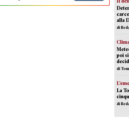
Il del
Deten
carce
alla 
di Red
Clima
Meteo
poi s
decid
di Tom
L’em
La To
cinqu
di Red