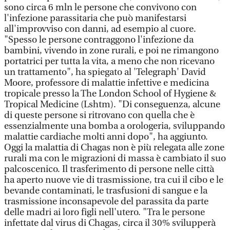
sono circa 6 mln le persone che convivono con
l'infezione parassitaria che può manifestarsi
all'improvviso con danni, ad esempio al cuore.
"Spesso le persone contraggono l'infezione da
bambini, vivendo in zone rurali, e poi ne rimangono
portatrici per tutta la vita, a meno che non ricevano
un trattamento", ha spiegato al 'Telegraph' David
Moore, professore di malattie infettive e medicina
tropicale presso la The London School of Hygiene &
Tropical Medicine (Lshtm). "Di conseguenza, alcune
di queste persone si ritrovano con quella che è
essenzialmente una bomba a orologeria, sviluppando
malattie cardiache molti anni dopo", ha aggiunto.
Oggi la malattia di Chagas non è più relegata alle zone
rurali ma con le migrazioni di massa è cambiato il suo
palcoscenico. Il trasferimento di persone nelle città
ha aperto nuove vie di trasmissione, tra cui il cibo e le
bevande contaminati, le trasfusioni di sangue e la
trasmissione inconsapevole del parassita da parte
delle madri ai loro figli nell'utero. "Tra le persone
infettate dal virus di Chagas, circa il 30% svilupperà