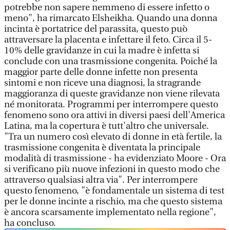
potrebbe non sapere nemmeno di essere infetto o
meno", ha rimarcato Elsheikha. Quando una donna
incinta è portatrice del parassita, questo può
attraversare la placenta e infettare il feto. Circa il 5-
10% delle gravidanze in cui la madre è infetta si
conclude con una trasmissione congenita. Poiché la
maggior parte delle donne infette non presenta
sintomi e non riceve una diagnosi, la stragrande
maggioranza di queste gravidanze non viene rilevata
né monitorata. Programmi per interrompere questo
fenomeno sono ora attivi in diversi paesi dell'America
Latina, ma la copertura è tutt'altro che universale.
"Tra un numero così elevato di donne in età fertile, la
trasmissione congenita è diventata la principale
modalità di trasmissione - ha evidenziato Moore - Ora
si verificano più nuove infezioni in questo modo che
attraverso qualsiasi altra via". Per interrompere
questo fenomeno, "è fondamentale un sistema di test
per le donne incinte a rischio, ma che questo sistema
è ancora scarsamente implementato nella regione",
ha concluso.