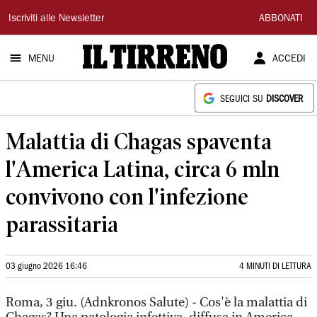
Il
Iscriviti alle Newsletter
ABBONATI
Tirreno
MENU
ACCEDI
SEGUICI SU
DISCOVER
Malattia di Chagas spaventa
l'America Latina, circa 6 mln
convivono con l'infezione
parassitaria
03 giugno 2026 16:46
4 MINUTI DI LETTURA
Roma, 3 giu. (Adnkronos Salute) - Cos'è la malattia di