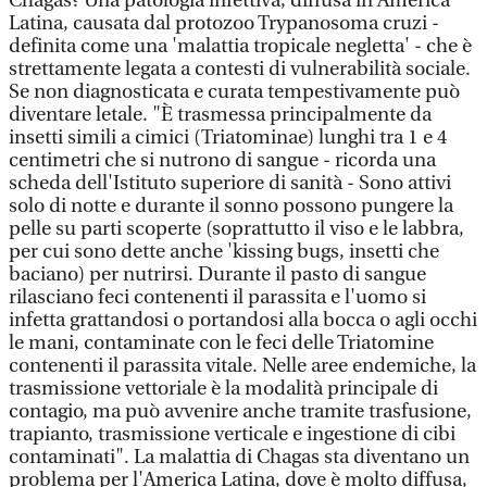
Chagas? Una patologia infettiva, diffusa in America
Latina, causata dal protozoo Trypanosoma cruzi -
definita come una 'malattia tropicale negletta' - che è
strettamente legata a contesti di vulnerabilità sociale.
Se non diagnosticata e curata tempestivamente può
diventare letale. "È trasmessa principalmente da
insetti simili a cimici (Triatominae) lunghi tra 1 e 4
centimetri che si nutrono di sangue - ricorda una
scheda dell'Istituto superiore di sanità - Sono attivi
solo di notte e durante il sonno possono pungere la
pelle su parti scoperte (soprattutto il viso e le labbra,
per cui sono dette anche 'kissing bugs, insetti che
baciano) per nutrirsi. Durante il pasto di sangue
rilasciano feci contenenti il parassita e l'uomo si
infetta grattandosi o portandosi alla bocca o agli occhi
le mani, contaminate con le feci delle Triatomine
contenenti il parassita vitale. Nelle aree endemiche, la
trasmissione vettoriale è la modalità principale di
contagio, ma può avvenire anche tramite trasfusione,
trapianto, trasmissione verticale e ingestione di cibi
contaminati". La malattia di Chagas sta diventano un
problema per l'America Latina, dove è molto diffusa,