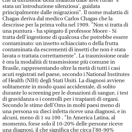
che la diffusione della malattia dalle aree rurali "è
stata un'introduzione silenziosa', guidata
principalmente dalle migrazioni". Il nome malattia di
Chagas deriva dal medico Carlos Chagas che la
descrisse per la prima volta nel 1909. "Non si tratta di
una puntura - ha spiegato il professor Moore - Si
tratta dell'ingestione di qualcosa che potrebbe essere
contaminato: un insetto schiacciato o della frutta
contaminata da escrementi di insetti che non è stata
lavata o trattata correttamente". La trasmissione orale
è ora la modalità di trasmissione più comune in
Brasile, rappresentando oltre la metà di tutti i casi
acuti registrati nel paese, secondo i National Institutes
of Health (NIH) degli Stati Uniti. La diagnosi avviene
solitamente in modo quasi accidentale, di solito
durante lo screening per le donazioni di sangue, i test
di gravidanza o i controlli per i trapianti di organi.
Secondo le stime dell'Oms in molti paesi meno di
una persona su dieci infetta riceve una diagnosi, e in
alcuni, meno di 1 su 100 . "In America Latina, al
momento, forse solo il 10-20% delle persone riceve
una diagnosi, il che significa che circa l'80-90%