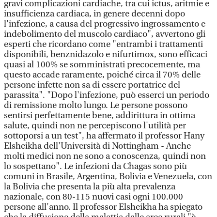
gravi complicazioni cardiache, tra cui ictus, aritmie e
insufficienza cardiaca, in genere decenni dopo
l'infezione, a causa del progressivo ingrossamento e
indebolimento del muscolo cardiaco", avvertono gli
esperti che ricordano come "entrambi i trattamenti
disponibili, benznidazolo e nifurtimox, sono efficaci
quasi al 100% se somministrati precocemente, ma
questo accade raramente, poiché circa il 70% delle
persone infette non sa di essere portatrice del
parassita". "Dopo l'infezione, può esserci un periodo
di remissione molto lungo. Le persone possono
sentirsi perfettamente bene, addirittura in ottima
salute, quindi non ne percepiscono l'utilità per
sottoporsi a un test", ha affermato il professor Hany
Elsheikha dell'Università di Nottingham - Anche
molti medici non ne sono a conoscenza, quindi non
lo sospettano". Le infezioni da Chagas sono più
comuni in Brasile, Argentina, Bolivia e Venezuela, con
la Bolivia che presenta la più alta prevalenza
nazionale, con 80-115 nuovi casi ogni 100.000
persone all'anno. Il professor Elsheikha ha spiegato