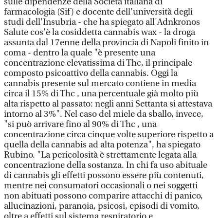
sulle dipendenze della Società italiana di
farmacologia (Sif) e docente dell'università degli
studi dell'Insubria - che ha spiegato all'Adnkronos
Salute cos'è la cosiddetta cannabis wax - la droga
assunta dal 17enne della provincia di Napoli finito in
coma - dentro la quale "è presente una
concentrazione elevatissima di Thc, il principale
composto psicoattivo della cannabis. Oggi la
cannabis presente sul mercato contiene in media
circa il 15% di Thc , una percentuale già molto più
alta rispetto al passato: negli anni Settanta si attestava
intorno al 3%". Nel caso del miele da sballo, invece,
"si può arrivare fino al 90% di Thc , una
concentrazione circa cinque volte superiore rispetto a
quella della cannabis ad alta potenza", ha spiegato
Rubino. "La pericolosità è strettamente legata alla
concentrazione della sostanza. In chi fa uso abituale
di cannabis gli effetti possono essere più contenuti,
mentre nei consumatori occasionali o nei soggetti
non abituati possono comparire attacchi di panico,
allucinazioni, paranoia, psicosi, episodi di vomito,
oltre a effetti sul sistema respiratorio e