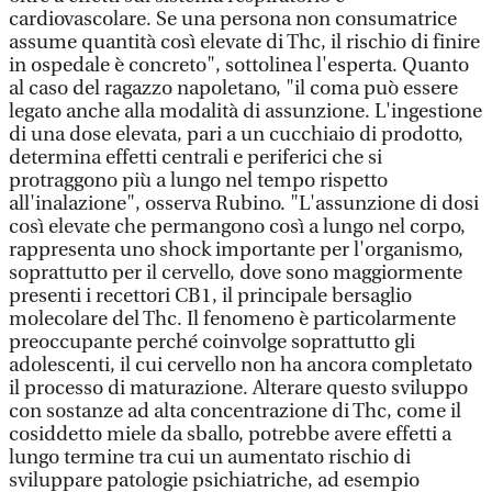
cardiovascolare. Se una persona non consumatrice
assume quantità così elevate di Thc, il rischio di finire
in ospedale è concreto", sottolinea l'esperta. Quanto
al caso del ragazzo napoletano, "il coma può essere
legato anche alla modalità di assunzione. L'ingestione
di una dose elevata, pari a un cucchiaio di prodotto,
determina effetti centrali e periferici che si
protraggono più a lungo nel tempo rispetto
all'inalazione", osserva Rubino. "L'assunzione di dosi
così elevate che permangono così a lungo nel corpo,
rappresenta uno shock importante per l'organismo,
soprattutto per il cervello, dove sono maggiormente
presenti i recettori CB1, il principale bersaglio
molecolare del Thc. Il fenomeno è particolarmente
preoccupante perché coinvolge soprattutto gli
adolescenti, il cui cervello non ha ancora completato
il processo di maturazione. Alterare questo sviluppo
con sostanze ad alta concentrazione di Thc, come il
cosiddetto miele da sballo, potrebbe avere effetti a
lungo termine tra cui un aumentato rischio di
sviluppare patologie psichiatriche, ad esempio