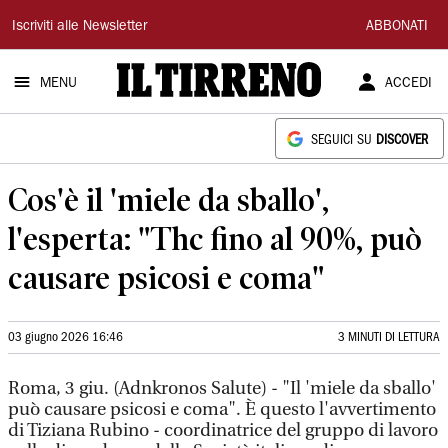
Il
Iscriviti alle Newsletter
ABBONATI
Tirreno
MENU
ACCEDI
SEGUICI SU
DISCOVER
Cos'è il 'miele da sballo',
l'esperta: "Thc fino al 90%, può
causare psicosi e coma"
03 giugno 2026 16:46
3 MINUTI DI LETTURA
Roma, 3 giu. (Adnkronos Salute) - "Il 'miele da sballo'
può causare psicosi e coma". È questo l'avvertimento
di Tiziana Rubino - coordinatrice del gruppo di lavoro