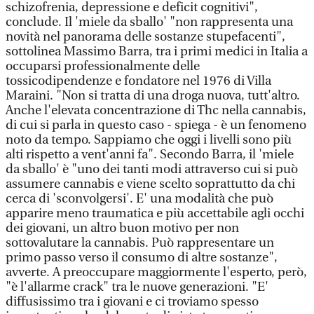
schizofrenia, depressione e deficit cognitivi",
conclude. Il 'miele da sballo' "non rappresenta una
novità nel panorama delle sostanze stupefacenti",
sottolinea Massimo Barra, tra i primi medici in Italia a
occuparsi professionalmente delle
tossicodipendenze e fondatore nel 1976 di Villa
Maraini. "Non si tratta di una droga nuova, tutt'altro.
Anche l'elevata concentrazione di Thc nella cannabis,
di cui si parla in questo caso - spiega - è un fenomeno
noto da tempo. Sappiamo che oggi i livelli sono più
alti rispetto a vent'anni fa". Secondo Barra, il 'miele
da sballo' è "uno dei tanti modi attraverso cui si può
assumere cannabis e viene scelto soprattutto da chi
cerca di 'sconvolgersi'. E' una modalità che può
apparire meno traumatica e più accettabile agli occhi
dei giovani, un altro buon motivo per non
sottovalutare la cannabis. Può rappresentare un
primo passo verso il consumo di altre sostanze",
avverte. A preoccupare maggiormente l'esperto, però,
"è l'allarme crack" tra le nuove generazioni. "E'
diffusissimo tra i giovani e ci troviamo spesso