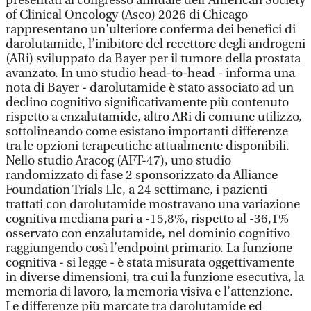
presentati al congresso annuale dell’American Society
of Clinical Oncology (Asco) 2026 di Chicago
rappresentano un'ulteriore conferma dei benefici di
darolutamide, l’inibitore del recettore degli androgeni
(ARi) sviluppato da Bayer per il tumore della prostata
avanzato. In uno studio head-to-head - informa una
nota di Bayer - darolutamide è stato associato ad un
declino cognitivo significativamente più contenuto
rispetto a enzalutamide, altro ARi di comune utilizzo,
sottolineando come esistano importanti differenze
tra le opzioni terapeutiche attualmente disponibili.
Nello studio Aracog (AFT-47), uno studio
randomizzato di fase 2 sponsorizzato da Alliance
Foundation Trials Llc, a 24 settimane, i pazienti
trattati con darolutamide mostravano una variazione
cognitiva mediana pari a -15,8%, rispetto al -36,1%
osservato con enzalutamide, nel dominio cognitivo
raggiungendo così l’endpoint primario. La funzione
cognitiva - si legge - è stata misurata oggettivamente
in diverse dimensioni, tra cui la funzione esecutiva, la
memoria di lavoro, la memoria visiva e l’attenzione.
Le differenze più marcate tra darolutamide ed