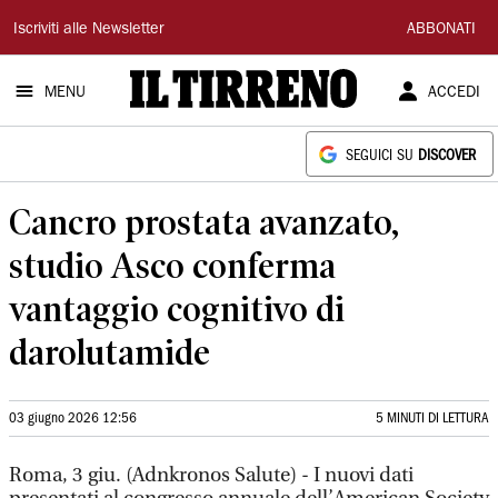
Il
Iscriviti alle Newsletter
ABBONATI
Tirreno
MENU
ACCEDI
SEGUICI SU
DISCOVER
Cancro prostata avanzato,
studio Asco conferma
vantaggio cognitivo di
darolutamide
03 giugno 2026 12:56
5 MINUTI DI LETTURA
Roma, 3 giu. (Adnkronos Salute) - I nuovi dati