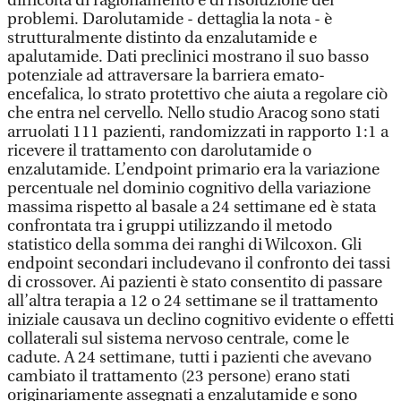
difficoltà di ragionamento e di risoluzione dei
problemi. Darolutamide - dettaglia la nota - è
strutturalmente distinto da enzalutamide e
apalutamide. Dati preclinici mostrano il suo basso
potenziale ad attraversare la barriera emato-
encefalica, lo strato protettivo che aiuta a regolare ciò
che entra nel cervello. Nello studio Aracog sono stati
arruolati 111 pazienti, randomizzati in rapporto 1:1 a
ricevere il trattamento con darolutamide o
enzalutamide. L’endpoint primario era la variazione
percentuale nel dominio cognitivo della variazione
massima rispetto al basale a 24 settimane ed è stata
confrontata tra i gruppi utilizzando il metodo
statistico della somma dei ranghi di Wilcoxon. Gli
endpoint secondari includevano il confronto dei tassi
di crossover. Ai pazienti è stato consentito di passare
all’altra terapia a 12 o 24 settimane se il trattamento
iniziale causava un declino cognitivo evidente o effetti
collaterali sul sistema nervoso centrale, come le
cadute. A 24 settimane, tutti i pazienti che avevano
cambiato il trattamento (23 persone) erano stati
originariamente assegnati a enzalutamide e sono