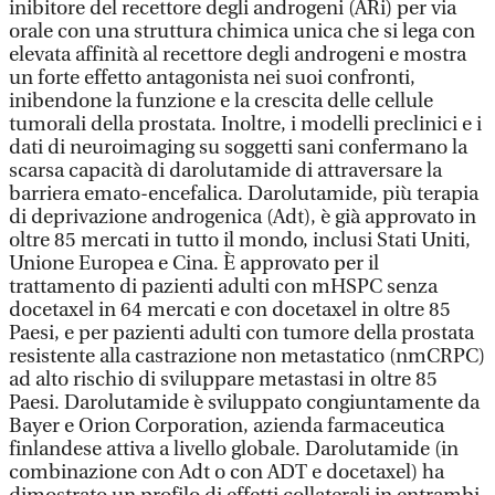
inibitore del recettore degli androgeni (ARi) per via
orale con una struttura chimica unica che si lega con
elevata affinità al recettore degli androgeni e mostra
un forte effetto antagonista nei suoi confronti,
inibendone la funzione e la crescita delle cellule
tumorali della prostata. Inoltre, i modelli preclinici e i
dati di neuroimaging su soggetti sani confermano la
scarsa capacità di darolutamide di attraversare la
barriera emato-encefalica. Darolutamide, più terapia
di deprivazione androgenica (Adt), è già approvato in
oltre 85 mercati in tutto il mondo, inclusi Stati Uniti,
Unione Europea e Cina. È approvato per il
trattamento di pazienti adulti con mHSPC senza
docetaxel in 64 mercati e con docetaxel in oltre 85
Paesi, e per pazienti adulti con tumore della prostata
resistente alla castrazione non metastatico (nmCRPC)
ad alto rischio di sviluppare metastasi in oltre 85
Paesi. Darolutamide è sviluppato congiuntamente da
Bayer e Orion Corporation, azienda farmaceutica
finlandese attiva a livello globale. Darolutamide (in
combinazione con Adt o con ADT e docetaxel) ha