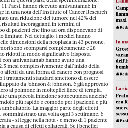
azienti in questa parte della sperimentazione,
L’all
i 11 Paesi, hanno ricevuto amivantamab in
Campi
gge in una nota dell'Institute of Cancer Research
fiamm
ato una riduzione del tumore nel 42% dei
maxi 
a risultati incoraggianti in termini di
di Red
o di pazienti che fino ad ora disponevano di
 limitate. Nel dettaglio, i medici hanno
In ma
elle dimensioni della neoplasia in 43 persone,
 tumori sono scomparsi completamente e 28
Gross
no ridotti in modo significativo (risposta
vacan
ttati con amivantamab hanno avuto una
dell’
2,5 mesi complessivamente dall'inizio della
bom
ro affetti da una forma di cancro con prognosi
di Red
 i trattamenti standard smettono di essere
iluppato da Johnson & Johnson, è già approvato
La ri
ncro al polmone in molteplici linee di terapia.
Prato
ite una piccola iniezione sottocutanea anziché
era 
ndolo più rapido e comodo per i pazienti e più
succe
 ambulatorio. La maggior parte degli effetti
sessu
o, somministrato una volta ogni 3 settimane, è
erata - si legge nella nota - e meno di 1 paziente
di Pao
ia a causa di effetti collaterali. Se i benefici