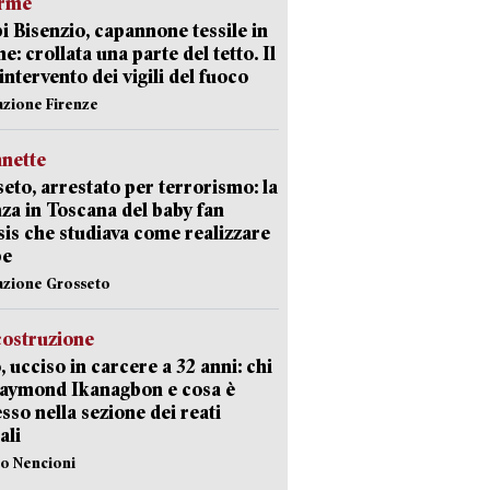
arme
 Bisenzio, capannone tessile in
e: crollata una parte del tetto. Il
intervento dei vigili del fuoco
azione Firenze
nette
eto, arrestato per terrorismo: la
za in Toscana del baby fan
Isis che studiava come realizzare
be
azione Grosseto
costruzione
, ucciso in carcere a 32 anni: chi
Raymond Ikanagbon e cosa è
sso nella sezione dei reati
ali
lo Nencioni