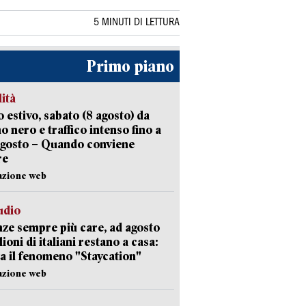
5 MINUTI DI LETTURA
Primo piano
lità
 estivo, sabato (8 agosto) da
no nero e traffico intenso fino a
agosto – Quando conviene
re
azione web
udio
ze sempre più care, ad agosto
lioni di italiani restano a casa:
a il fenomeno "Staycation"
azione web