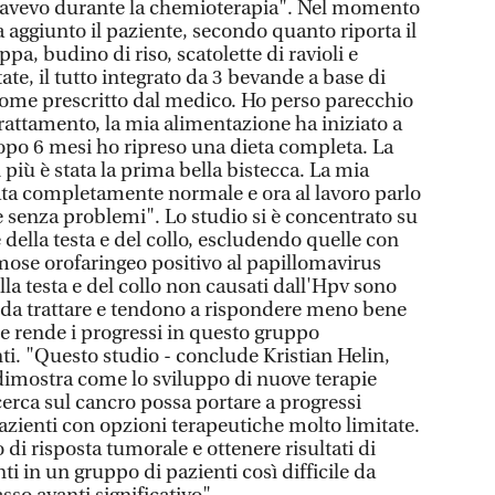
he avevo durante la chemioterapia". Nel momento
a aggiunto il paziente, secondo quanto riporta il
a, budino di riso, scatolette di ravioli e
tate, il tutto integrato da 3 bevande a base di
 come prescritto dal medico. Ho perso parecchio
 trattamento, la mia alimentazione ha iniziato a
dopo 6 mesi ho ripreso una dieta completa. La
più è stata la prima bella bistecca. La mia
nata completamente normale e ora al lavoro parlo
e senza problemi". Lo studio si è concentrato su
della testa e del collo, escludendo quelle con
ose orofaringeo positivo al papillomavirus
la testa e del collo non causati dall'Hpv sono
i da trattare e tendono a rispondere meno bene
che rende i progressi in questo gruppo
i. "Questo studio - conclude Kristian Helin,
 dimostra come lo sviluppo di nuove terapie
cerca sul cancro possa portare a progressi
 pazienti con opzioni terapeutiche molto limitate.
 di risposta tumorale e ottenere risultati di
i in un gruppo di pazienti così difficile da