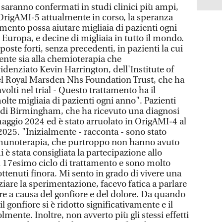
 saranno confermati in studi clinici più ampi,
 OrigAMI-5 attualmente in corso, la speranza
tamento possa aiutare migliaia di pazienti ogni
Europa, e decine di migliaia in tutto il mondo.
poste forti, senza precedenti, in pazienti la cui
tente sia alla chemioterapia che
idenziato Kevin Harrington, dell'Institute of
el Royal Marsden Nhs Foundation Trust, che ha
olti nel trial - Questo trattamento ha il
olte migliaia di pazienti ogni anno". Pazienti
 di Birmingham, che ha ricevuto una diagnosi
maggio 2024 ed è stato arruolato in OrigAMI-4 al
2025. "Inizialmente - racconta - sono stato
munoterapia, che purtroppo non hanno avuto
 è stata consigliata la partecipazione allo
al 17esimo ciclo di trattamento e sono molto
ottenuti finora. Mi sento in grado di vivere una
ziare la sperimentazione, facevo fatica a parlare
e a causa del gonfiore e del dolore. Da quando
il gonfiore si è ridotto significativamente e il
mente. Inoltre, non avverto più gli stessi effetti