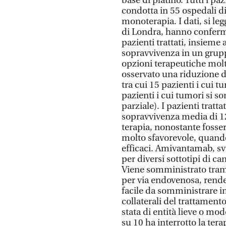
base di platino. Tutti i p
condotta in 55 ospedali d
monoterapia. I dati, si le
di Londra, hanno conferm
pazienti trattati, insieme 
sopravvivenza in un grupp
opzioni terapeutiche molto
osservato una riduzione d
tra cui 15 pazienti i cui
pazienti i cui tumori si so
parziale). I pazienti tra
sopravvivenza media di 1
terapia, nonostante fosse
molto sfavorevole, quando
efficaci. Amivantamab, sv
per diversi sottotipi di ca
Viene somministrato tram
per via endovenosa, rende
facile da somministrare in
collaterali del trattament
stata di entità lieve o mod
su 10 ha interrotto la terap