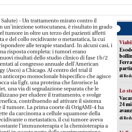
 Salute) - Un trattamento mirato contro il
 un'iniezione sottocutanea, è risultato in grado
l tumore in oltre un terzo dei pazienti affetti
a e del collo recidivante o metastatica, la cui
Viabi
ispondere alle terapie standard. In alcuni casi, i
Esodo
na risposta completa: i tumori erano
bolli
uovi risultati dello studio clinico di fase 1b/2
Ferr
entati al congresso annuale dell'American
parti
y (Asco) a Chicago. Al centro del trial il
anticorpo monoclonale bispecifico che agisce
di Red
occa sia Egfr, una proteina che favorisce la
et, una via di segnalazione separata che le
Lo st
ilizzano per eludere il trattamento, e svolge
Vacan
enefica, contribuendo ad attivare il sistema
24 mi
 il tumore. La prima coorte di OrigAMI-4 ha
avanz
ette da carcinoma a cellule squamose della
di Red
recidivante o metastatico, il cui tumore aveva
nostante l'immunoterapia e la chemioterapia a