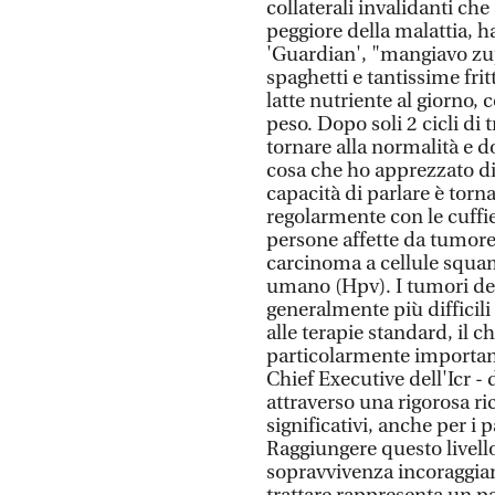
collaterali invalidanti c
peggiore della malattia, h
'Guardian', "mangiavo zupp
spaghetti e tantissime frit
latte nutriente al giorno,
peso. Dopo soli 2 cicli di
tornare alla normalità e 
cosa che ho apprezzato di 
capacità di parlare è tor
regolarmente con le cuffi
persone affette da tumore 
carcinoma a cellule squam
umano (Hpv). I tumori del
generalmente più difficil
alle terapie standard, il 
particolarmente important
Chief Executive dell'Icr -
attraverso una rigorosa ri
significativi, anche per i
Raggiungere questo livello
sopravvivenza incoraggiant