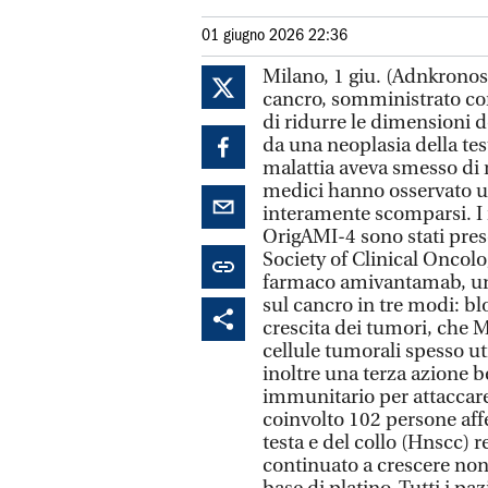
01 giugno 2026 22:36
Milano, 1 giu. (Adnkronos
cancro, somministrato con
di ridurre le dimensioni de
da una neoplasia della test
malattia aveva smesso di r
medici hanno osservato u
interamente scomparsi. I n
OrigAMI-4 sono stati pres
Society of Clinical Oncolog
farmaco amivantamab, un 
sul cancro in tre modi: bl
crescita dei tumori, che M
cellule tumorali spesso ut
inoltre una terza azione b
immunitario per attaccare
coinvolto 102 persone aff
testa e del collo (Hnscc) 
continuato a crescere no