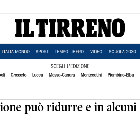
ITALIA MONDO
SPORT
TEMPO LIBERO
VIDEO
SCUOLA 2030
SCEGLI L'EDIZIONE
oli
Grosseto
Lucca
Massa-Carrara
Montecatini
Piombino-Elba
one può ridurre e in alcuni c