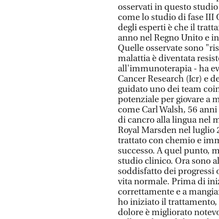
osservati in questo studio
come lo studio di fase III
degli esperti è che il trat
anno nel Regno Unito e in 
Quelle osservate sono "ris
malattia è diventata resis
all'immunoterapia - ha ev
Cancer Research (Icr) e d
guidato uno dei team coinv
potenziale per giovare a m
come Carl Walsh, 56 anni
di cancro alla lingua nel 
Royal Marsden nel luglio 
trattato con chemio e im
successo. A quel punto, mi
studio clinico. Ora sono 
soddisfatto dei progressi 
vita normale. Prima di ini
correttamente e a mangiar
ho iniziato il trattamento, 
dolore è migliorato notevol