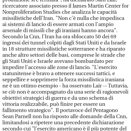
ricercatore associato presso il James Martin Center for
Nonproliferation Studies che analizza le capacità
missilistiche dell'Iran. "Non c'è nulla che impedisca
ai sistemi di lancio di essere armati con l'ampio
arsenale di missili che gli iraniani hanno ancora".
Secondo la Cnn, l'Iran ha ora sbloccato 50 dei 69
ingressi dei tunnel colpiti dagli Stati Uniti e da Israele
in 18 strutture missilistiche sotterranee e ha riparato
anche altro settori delle basi, comprese le strade che
gli Stati Uniti e Israele avevano bombardato per
impedire l'accesso alle zone di lancio. "L'esercito
statunitense è bravo a ottenere successi tattici, e
seppellire e sopprimere la forza missilistica iraniana
ne è un ottimo esempio - ha osservato Lair -- Tuttavia,
se ciò non è accompagnato da una serie di ragionevoli
obiettivi strategici di guerra e da uno schema di
vittoria realizzabile, può finire per essere un
fallimento strategico". Il portavoce del Pentagono
Sean Parnell non ha risposto alle domande della Cnn,
limitandosi a ripetere una precedente dichiarazione
secondo cui "l'esercito americano è il più potente del