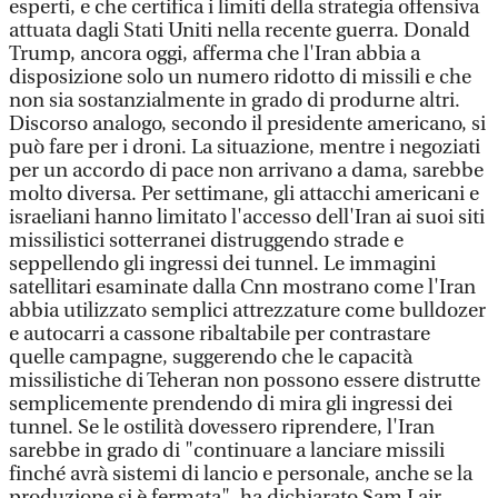
esperti, e che certifica i limiti della strategia offensiva
attuata dagli Stati Uniti nella recente guerra. Donald
Trump, ancora oggi, afferma che l'Iran abbia a
disposizione solo un numero ridotto di missili e che
non sia sostanzialmente in grado di produrne altri.
Discorso analogo, secondo il presidente americano, si
può fare per i droni. La situazione, mentre i negoziati
per un accordo di pace non arrivano a dama, sarebbe
molto diversa. Per settimane, gli attacchi americani e
israeliani hanno limitato l'accesso dell'Iran ai suoi siti
missilistici sotterranei distruggendo strade e
seppellendo gli ingressi dei tunnel. Le immagini
satellitari esaminate dalla Cnn mostrano come l'Iran
abbia utilizzato semplici attrezzature come bulldozer
e autocarri a cassone ribaltabile per contrastare
quelle campagne, suggerendo che le capacità
missilistiche di Teheran non possono essere distrutte
semplicemente prendendo di mira gli ingressi dei
tunnel. Se le ostilità dovessero riprendere, l'Iran
sarebbe in grado di "continuare a lanciare missili
finché avrà sistemi di lancio e personale, anche se la
produzione si è fermata", ha dichiarato Sam Lair,